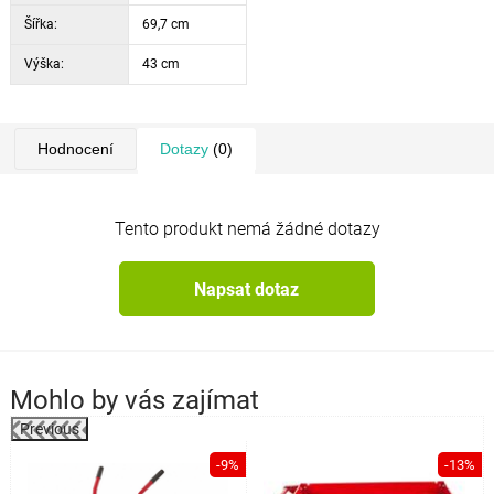
Šířka:
69,7 cm
Výška:
43 cm
Hodnocení
Dotazy
(0)
Tento produkt nemá žádné dotazy
Napsat dotaz
Mohlo by vás zajímat
Previous
%
-9%
-13%