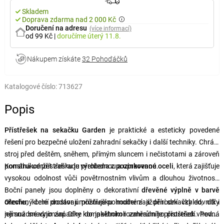
Skladem
Doprava zdarma nad 2 000 Kč
Doručení na adresu
(více informací)
od 99 Kč
|
doručíme
úterý 11.8.
Nákupem získáte
32 Pohoďáčků
Katalogové číslo:
713627
Popis
Přístřešek na sekačku Garden
je praktické a esteticky povedené
řešení pro bezpečné uložení zahradní sekačky i další techniky. Chrání
stroj před deštěm, sněhem, přímým sluncem i nečistotami a zároveň
pomáhá udržet zahradu přehlednou a upravenou.
Konstrukce přístřešku je vyrobena z
pozinkované oceli
, která zajišťuje
vysokou odolnost vůči povětrnostním vlivům a dlouhou životnost.
Boční panely jsou doplněny o dekorativní
dřevěné výplně v barvě
ořechu
Otevřený čelní prostor umožňuje pohodlné zajíždění sekačky dovnitř i
, které dodávají přístřešku moderní a přírodní vzhled, díky
němuž snadno zapadne do jakéhokoli zahradního prostředí. Pevná
její snadné vyjímání. Díky kompaktním rozměrům je přístřešek vhodný