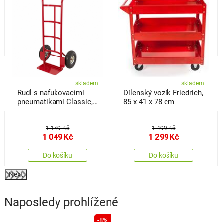
skladem
skladem
Rudl s nafukovacími
Dílenský vozík Friedrich,
pneumatikami Classic,
85 x 41 x 78 cm
18 x 36 x 113 cm
1 149 Kč
1 499 Kč
1 049
Kč
1 299
Kč
Do košíku
Do košíku
Next
Naposledy prohlížené
-8%