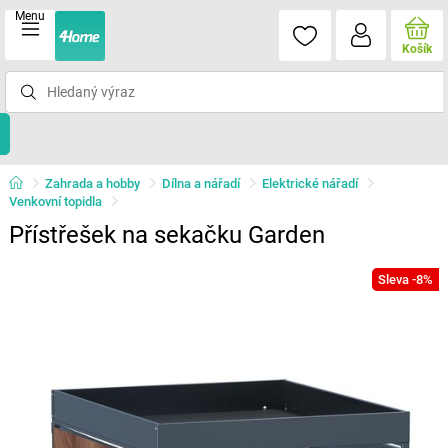
Menu
Košík
Zahrada a hobby
Dílna a nářadí
Elektrické nářadí
Venkovní topidla
Přístřešek na sekačku Garden
Sleva -8%