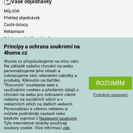
Vaše objednávky
Můj účet
Přehled objednávek
Časté dotazy
Reklamace
Odstoupení od kupní smlouvy
Pravidla zpracování recenzí
Principy a ochrana soukromí na
4home.cz
Způsoby dopravy
4home.cz přizpůsobujeme na míru vám.
Na základě vašeho chování na webu
personalizujeme jeho obsah a
zobrazujeme vám relevantní nabídky a
produkty. Kliknutím na tlačítko
Způsoby platby
ROZUMÍM
"Rozumím" souhlasíte také s
využíváním cookies a předáním údajů o
chování na webu pro zobrazení cílené
Podrobné nastavení
reklamy na sociálních sítích a v
Spolehlivý obchod
reklamních sítích na dalších webech.
Personalizaci a cílenou reklamu si
můžete podrobněji nastavit nebo
kdykoliv vypnout v
Nastavení soukromí
Tyto internetové stránky používají
soubory cookie. Více informací
zde
.