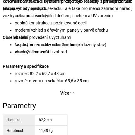
kovová konstrukce s výztuhami zajišťuje stabilitu i při nepříznivém
i do menších zahrad, kde není prostor pro klasický zahradní domek.
počasí.
Lze jej využít nejen pro sekačku, ale také pro menší zahradní nářadí,
Hlavní výhody produktu
vozíky nebo příslušenství.
ochrana sekačky před deštěm, sněhem a UV zářením
odolná konstrukce z pozinkované oceli
moderní vzhled s dřevěnými panely v barvě ořechu
Obsah balení
stabilní provedení s výztuhami
snadný přístup díky otevřenému čelu
1× přístřešek na sekačku Garden (rozložený stav)
vhodný i do menších zahrad
montážní materiál
Parametry a specifikace
rozměr: 82,2 × 69,7 × 43 cm
rozměr otvoru na sekačku: 65,6 × 35 cm
materiál: pozinkovaná ocel, dřevo v barvě ořechu
Více
tloušťka materiálu: deska 0,6 mm / 0,8 mm, trubka 0,8 mm
hmotnost: 11,45 kg
Parametry
Hloubka:
82,2 cm
Hmotnost:
11,45 kg