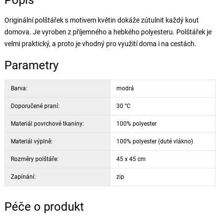
Popis
Originální polštářek s motivem květin dokáže zútulnit každý kout
domova. Je vyroben z příjemného a hebkého polyesteru. Polštářek je
velmi praktický, a proto je vhodný pro využití doma i na cestách.
Parametry
Barva:
modrá
Doporučené praní:
30 °C
Materiál povrchové tkaniny:
100% polyester
Materiál výplně:
100% polyester (duté vlákno)
Rozměry polštáře:
45 x 45 cm
Zapínání:
zip
Péče o produkt