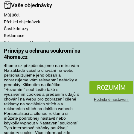
Vaše objednávky
Můj účet
Přehled objednávek
Časté dotazy
Reklamace
Odstoupení od kupní smlouvy
Pravidla zpracování recenzí
Principy a ochrana soukromí na
4home.cz
Způsoby dopravy
4home.cz přizpůsobujeme na míru vám.
Na základě vašeho chování na webu
personalizujeme jeho obsah a
zobrazujeme vám relevantní nabídky a
produkty. Kliknutím na tlačítko
Způsoby platby
ROZUMÍM
"Rozumím" souhlasíte také s
využíváním cookies a předáním údajů o
chování na webu pro zobrazení cílené
Podrobné nastavení
reklamy na sociálních sítích a v
Spolehlivý obchod
reklamních sítích na dalších webech.
Personalizaci a cílenou reklamu si
můžete podrobněji nastavit nebo
kdykoliv vypnout v
Nastavení soukromí
Tyto internetové stránky používají
soubory cookie. Více informací
zde
.