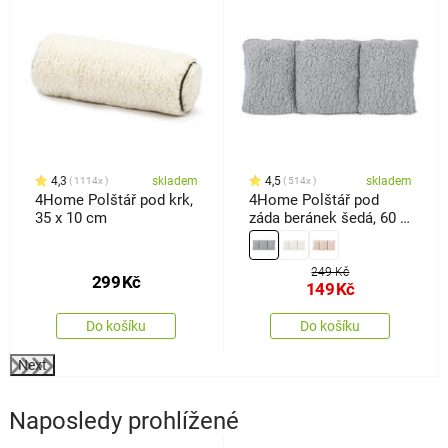
k
4,3
skladem
4,5
skladem
1114x
514x
4Home Polštář pod krk,
4Home Polštář pod
35 x 10 cm
záda beránek šedá, 60 x
30 cm
249 Kč
299
Kč
149
Kč
Do košíku
Do košíku
Next
Naposledy prohlížené