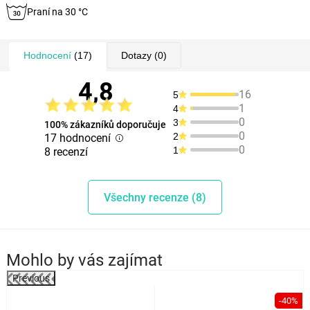
Praní na 30 °C
Hodnocení
(17)
Dotazy
(0)
4,8
16
5
1
4
0
3
100% zákazníků doporučuje
0
2
17 hodnocení
0
1
8 recenzí
Všechny recenze (8)
Mohlo by vás zajímat
Previous
-40%