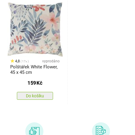
4,8
vyprodáno
17x
Polštářek White Flower,
45 x 45 cm
159
Kč
Do košíku