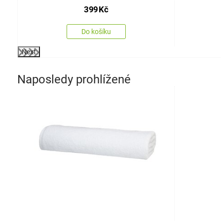
399
Kč
Do košíku
Next
Naposledy prohlížené