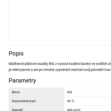
Popis
Nádherné plážové osušky BIG z vysoce kvalitní bavlny ve svěžích zá
je velmi pevná a ani po mnoha vypráních neztrácí svůj původní tvar
Parametry
Barva:
bílá
Doporučené praní:
40 °C
Gramáž:
440 g/m2