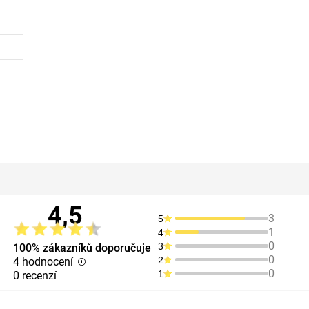
4,5
3
5
1
4
0
3
100% zákazníků doporučuje
0
2
4 hodnocení
0
1
0 recenzí