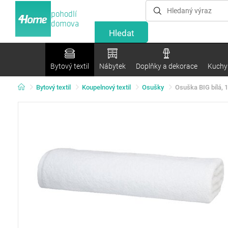
pohodlí
domova
Bytový textil
Nábytek
Doplňky a dekorace
Kuchyn
Bytový textil
Koupelnový textil
Osušky
Osuška BIG bílá, 