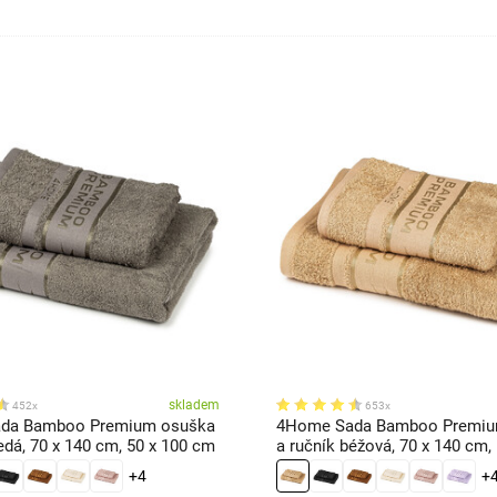
skladem
452x
653x
da Bamboo Premium osuška
4Home Sada Bamboo Premiu
edá, 70 x 140 cm, 50 x 100 cm
a ručník béžová, 70 x 140 cm,
cm
+4
+