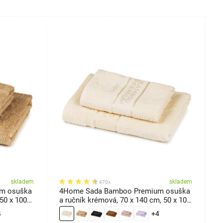
skladem
skladem
470x
m osuška
4Home Sada Bamboo Premium osuška
4
 50 x 100
a ručník krémová, 70 x 140 cm, 50 x 100
m
cm
4
+4