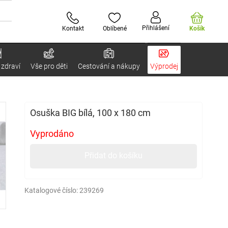
Přihlášení
Kontakt
Oblíbené
Košík
 zdraví
Vše pro děti
Cestování a nákupy
Výprodej
Osuška BIG bílá, 100 x 180 cm
Vyprodáno
Přidat do košíku
Katalogové číslo:
239269