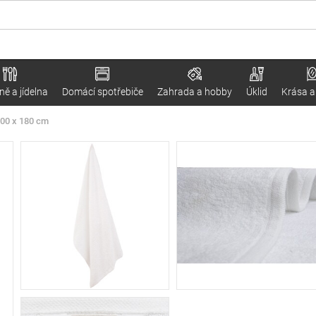
ě a jídelna
Domácí spotřebiče
Zahrada a hobby
Úklid
Krása a
100 x 180 cm