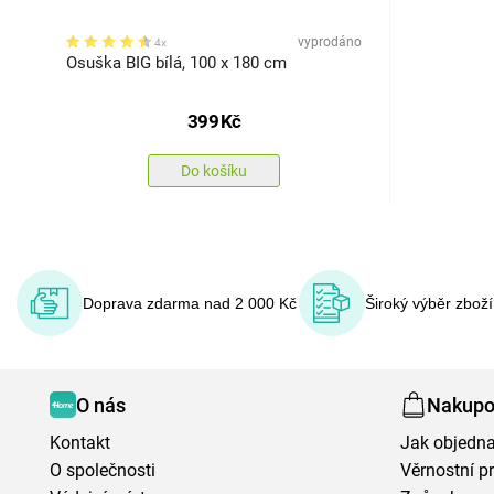
vyprodáno
4x
Osuška BIG bílá, 100 x 180 cm
399
Kč
Do košíku
Doprava zdarma nad 2 000 Kč
Široký výběr zbož
O nás
Nakupo
Kontakt
Jak objedna
O společnosti
Věrnostní 