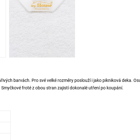
řivých barvách. Pro své velké rozměry poslouží i jako pikniková deka. O
. Smyčkové froté z obou stran zajistí dokonalé utření po koupání.