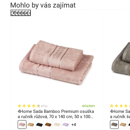
Mohlo by vás zajímat
Previous
em
skladem
472x
a
4Home Sada Bamboo Premium osuška
4Home Sa
 x
a ručník růžová, 70 x 140 cm, 50 x 100
a ručník š
cm
+4