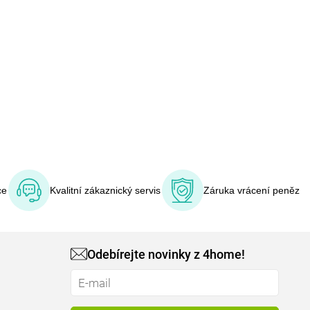
ce
Kvalitní zákaznický servis
Záruka vrácení peněz
Odebírejte novinky z 4home!