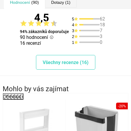
Hodnocení
(90)
Dotazy
(1)
4,5
62
5
18
4
7
3
94% zákazníků doporučuje
3
2
90 hodnocení
0
1
16 recenzí
Všechny recenze (16)
Mohlo by vás zajímat
Previous
%
-20%