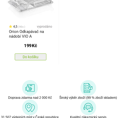
4,5
vyprodáno
90x
Orion Odkapávač na
nádobí VIO A
199
Kč
Do košíku
Doprava zdarma nad 2 000 Kč
Široký výběr zboží (99 % zboží skladem)
31 507 výdejních míst v České republice
Kvalitní zákaznický servis