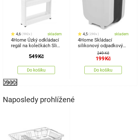
4,6
skladem
4,5
skladem
592x
290x
4Home Úzký odkládací
4Home Skládací
regál na kolečkách Slim
silikonový odpadkový
Jim
koš Clean
249 Kč
549
Kč
199
Kč
Do košíku
Do košíku
Next
Naposledy prohlížené