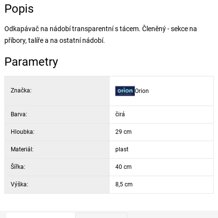
Popis
Odkapávač na nádobí transparentní s tácem. Členěný - sekce na
příbory, talíře a na ostatní nádobí.
Parametry
Značka:
Orion
Barva:
čirá
Hloubka:
29 cm
Materiál:
plast
Šířka:
40 cm
Výška:
8,5 cm