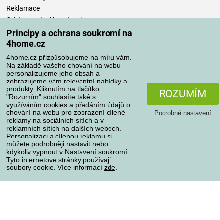
Reklamace
Odstoupení od kupní smlouvy
Pravidla zpracování recenzí
Principy a ochrana soukromí na
4home.cz
Způsoby dopravy
4home.cz přizpůsobujeme na míru vám.
Na základě vašeho chování na webu
personalizujeme jeho obsah a
zobrazujeme vám relevantní nabídky a
produkty. Kliknutím na tlačítko
Způsoby platby
ROZUMÍM
"Rozumím" souhlasíte také s
využíváním cookies a předáním údajů o
chování na webu pro zobrazení cílené
Podrobné nastavení
reklamy na sociálních sítích a v
Spolehlivý obchod
reklamních sítích na dalších webech.
Personalizaci a cílenou reklamu si
můžete podrobněji nastavit nebo
kdykoliv vypnout v
Nastavení soukromí
Tyto internetové stránky používají
soubory cookie. Více informací
zde
.
Ochrana osobních údajů
O souborech cookies