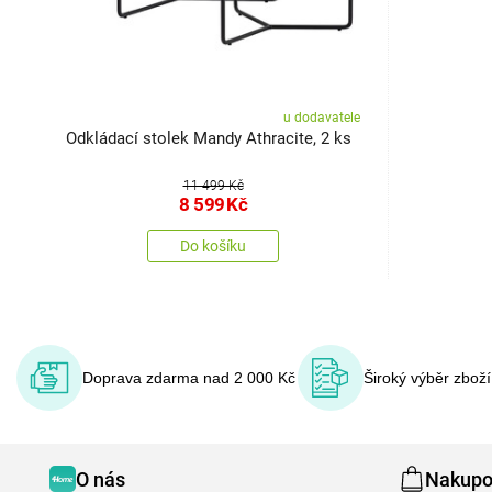
u dodavatele
Odkládací stolek Mandy Athracite, 2 ks
11 499 Kč
8 599
Kč
Do košíku
Doprava zdarma nad 2 000 Kč
Široký výběr zbož
O nás
Nakupo