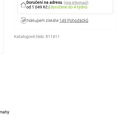
Doručení na adresu
(více informací)
od 1 049 Kč
|
doručíme
do 4 týdnů
Nákupem získáte
149 Pohoďáčků
Katalogové číslo:
811411
námahy