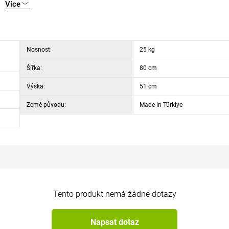
Více
Nosnost:
25 kg
Šířka:
80 cm
Výška:
51 cm
Země původu:
Made in Türkiye
Tento produkt nemá žádné dotazy
Napsat dotaz