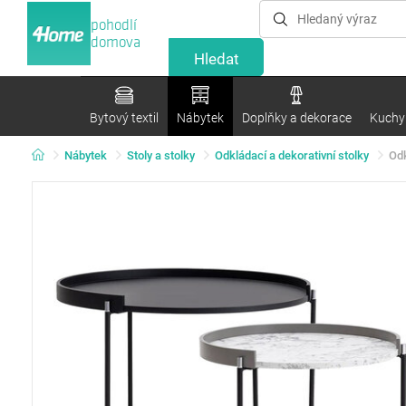
pohodlí
domova
Bytový textil
Nábytek
Doplňky a dekorace
Kuchyn
Nábytek
Stoly a stolky
Odkládací a dekorativní stolky
Odk