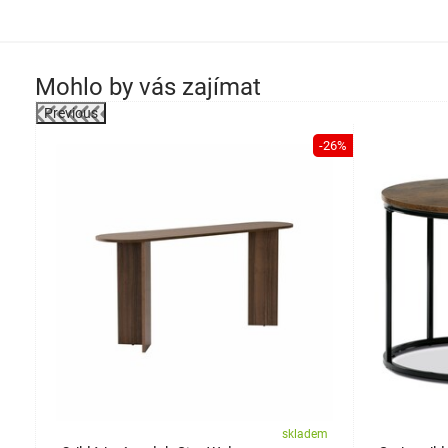
Mohlo by vás zajímat
Previous
-41%
-26%
em
skladem