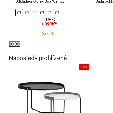
Odkládací stolek Sira Walnut
Sada odklá
ks
1 899 Kč
1 399
Kč
Do košíku
Next
Naposledy prohlížené
-25%