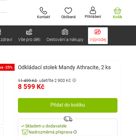
Přihlášení
Kontakt
Oblíbené
Košík
 zdraví
Vše pro děti
Cestování a nákupy
Výprodej
Odkládací stolek Mandy Athracite, 2 ks
va -25%
11 499 Kč
ušetříte 2 900 Kč
8 599 Kč
Přidat do košíku
Skladem u dodavatele
Nadrozměrná přeprava