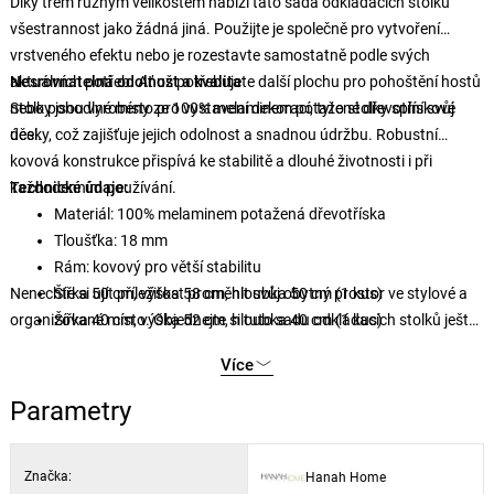
Díky třem různým velikostem nabízí tato sada odkládacích stolků
všestrannost jako žádná jiná. Použijte je společně pro vytvoření
vrstveného efektu nebo je rozestavte samostatně podle svých
aktuálních potřeb. Ať už potřebujete další plochu pro pohoštění hostů
Nesrovnatelná odolnost a kvalita
nebo pohodlné místo pro vystavení dekorací, tyto stolky splní svůj
Stolky jsou vyrobeny ze 100% melaminem potažené dřevotřískové
účel.
desky, což zajišťuje jejich odolnost a snadnou údržbu. Robustní
kovová konstrukce přispívá ke stabilitě a dlouhé životnosti i při
každodenním používání.
Technické údaje:
Materiál: 100% melaminem potažená dřevotříska
Tloušťka: 18 mm
Rám: kovový pro větší stabilitu
Nenechte si ujít příležitost proměnit svůj obytný prostor ve stylové a
Šířka 50 cm, výška 58 cm, hloubka 50 cm (1 kus)
organizované místo. Objednejte si tuto sadu odkládacích stolků ještě
Šířka 40 cm, výška 52 cm, hloubka 40 cm (1 kus)
dnes a zažijte dokonalou kombinaci funkčnosti a elegance.
Šířka 30 cm, výška 48 cm, hloubka 30 cm (1 kus)
Více
Barva: černá
Parametry
Značka:
Hanah Home