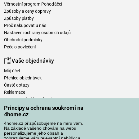
Věrnostní program Pohoďáčci
Způsoby a ceny dopravy
Způsoby platby
Proč nakupovat u nás
Nastavení ochrany osobních údajů
Obchodní podmínky
Péče o povlečení
Vaše objednávky
Můj účet
Přehled objednávek
Časté dotazy
Reklamace
Odstoupení od kupní smlouvy
Pravidla zpracování recenzí
Principy a ochrana soukromí na
4home.cz
Způsoby dopravy
4home.cz přizpůsobujeme na míru vám.
Na základě vašeho chování na webu
personalizujeme jeho obsah a
zobrazujeme vám relevantní nabídky a