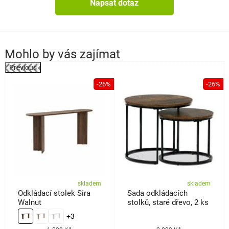
Napsat dotaz
Mohlo by vás zajímat
Previous
%
-26%
-26%
skladem
skladem
Odkládací stolek Sira
Sada odkládacích
Walnut
stolků, staré dřevo, 2 ks
+3