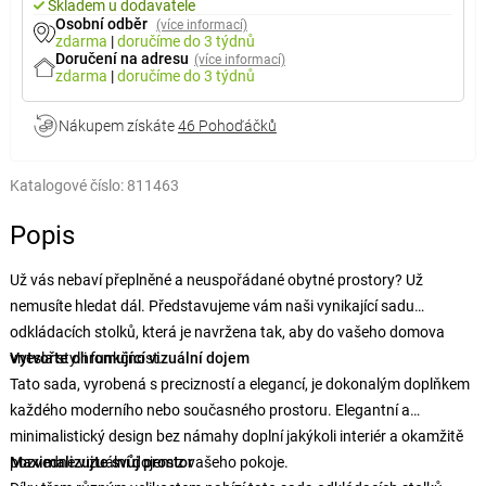
Skladem u dodavatele
Osobní odběr
(více informací)
zdarma
|
doručíme
do 3 týdnů
Doručení na adresu
(více informací)
zdarma
|
doručíme
do 3 týdnů
Nákupem získáte
46 Pohoďáčků
Katalogové číslo:
811463
Popis
Už vás nebaví přeplněné a neuspořádané obytné prostory? Už
nemusíte hledat dál. Představujeme vám naši vynikající sadu
odkládacích stolků, která je navržena tak, aby do vašeho domova
vnesla styl i funkčnost.
Vytvořte ohromující vizuální dojem
Tato sada, vyrobená s precizností a elegancí, je dokonalým doplňkem
každého moderního nebo současného prostoru. Elegantní a
minimalistický design bez námahy doplní jakýkoli interiér a okamžitě
pozvedne vizuální dojem z vašeho pokoje.
Maximalizujte svůj prostor