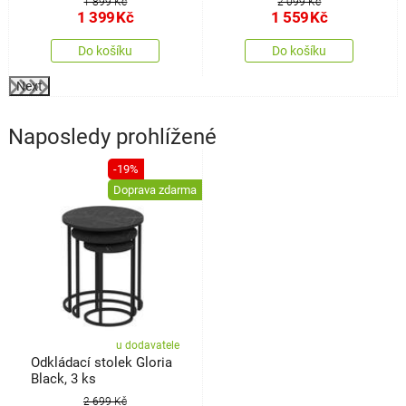
1 899 Kč
2 099 Kč
1 399
Kč
1 559
Kč
Do košíku
Do košíku
Next
Naposledy prohlížené
-19%
Doprava zdarma
u dodavatele
Odkládací stolek Gloria
Black, 3 ks
2 699 Kč