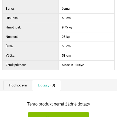
Barva:
černá
Hloubka:
50 cm
Hmotnost:
9,75 kg
Nosnost:
25 kg
Šířka:
50 cm
Výška:
58 cm
Země původu:
Made in Türkiye
Hodnocení
Dotazy
(0)
Tento produkt nemá žádné dotazy