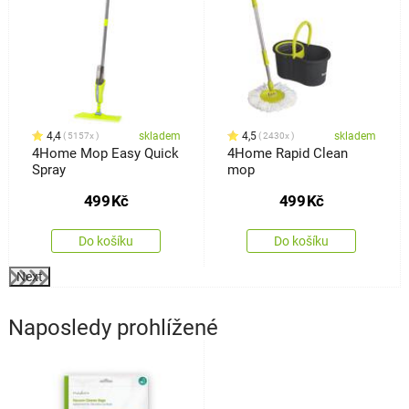
4,4
skladem
4,5
skladem
5157x
2430x
4Home Mop Easy Quick
4Home Rapid Clean
Spray
mop
499
Kč
499
Kč
Do košíku
Do košíku
Next
Naposledy prohlížené