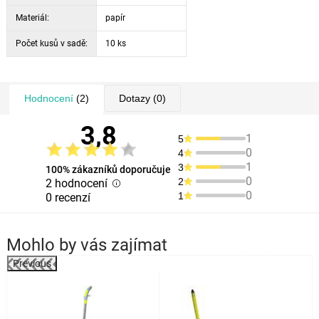
Materiál:
papír
Počet kusů v sadě:
10 ks
Hodnocení
(2)
Dotazy
(0)
3,8
1
5
0
4
1
3
100% zákazníků doporučuje
0
2
2 hodnocení
0
1
0 recenzí
Mohlo by vás zajímat
Previous
%