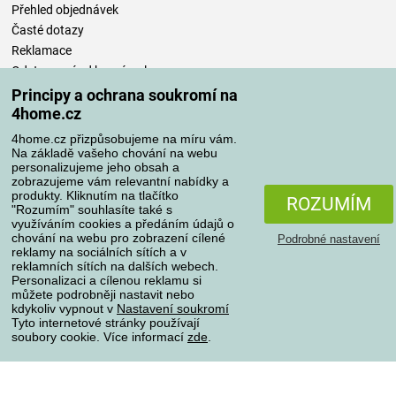
Přehled objednávek
Časté dotazy
Reklamace
Odstoupení od kupní smlouvy
Pravidla zpracování recenzí
Principy a ochrana soukromí na
4home.cz
Způsoby dopravy
4home.cz přizpůsobujeme na míru vám.
Na základě vašeho chování na webu
personalizujeme jeho obsah a
zobrazujeme vám relevantní nabídky a
produkty. Kliknutím na tlačítko
Způsoby platby
ROZUMÍM
"Rozumím" souhlasíte také s
využíváním cookies a předáním údajů o
chování na webu pro zobrazení cílené
Podrobné nastavení
reklamy na sociálních sítích a v
Spolehlivý obchod
reklamních sítích na dalších webech.
Personalizaci a cílenou reklamu si
můžete podrobněji nastavit nebo
kdykoliv vypnout v
Nastavení soukromí
Tyto internetové stránky používají
soubory cookie. Více informací
zde
.