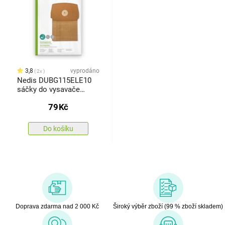
3,8
vyprodáno
2x
Nedis DUBG115ELE10
sáčky do vysavače
Electrolux Lux Royal
79
Kč
Do košíku
Doprava zdarma nad 2 000 Kč
Široký výběr zboží (99 % zboží skladem)