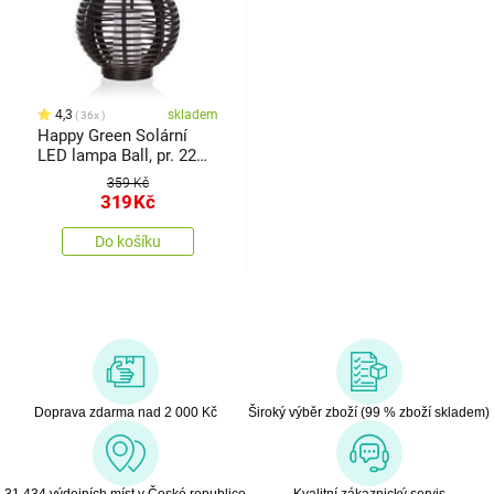
4,3
skladem
36x
Happy Green Solární
LED lampa Ball, pr. 22
cm
359 Kč
319
Kč
Do košíku
Doprava zdarma nad 2 000 Kč
Široký výběr zboží (99 % zboží skladem)