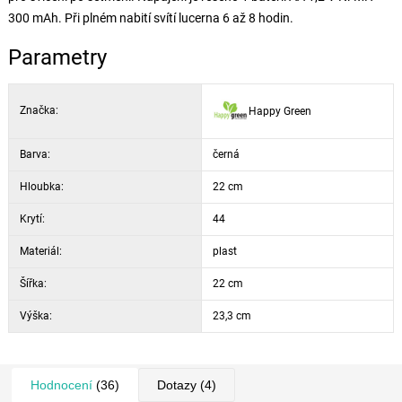
300 mAh. Při plném nabití svítí lucerna 6 až 8 hodin.
Parametry
Značka:
Happy Green
Barva:
černá
Hloubka:
22 cm
Krytí:
44
Materiál:
plast
Šířka:
22 cm
Výška:
23,3 cm
Hodnocení
(36)
Dotazy
(4)