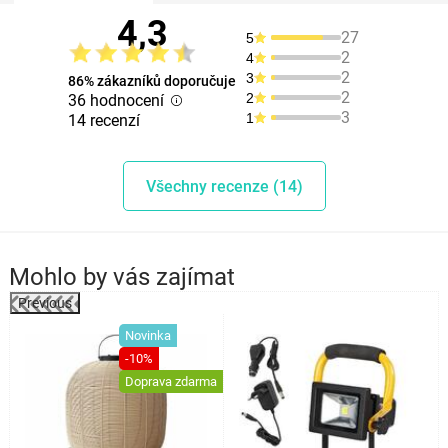
4,3
27
5
2
4
2
3
86% zákazníků doporučuje
2
2
36 hodnocení
3
1
14 recenzí
Všechny recenze (14)
Mohlo by vás zajímat
Previous
%
Novinka
-10%
Doprava zdarma