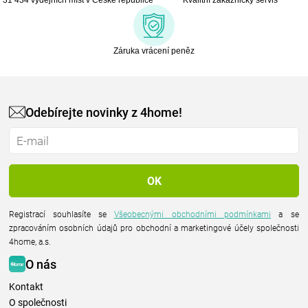
31 434 výdejních míst v České republice
Kvalitní zákaznický servis
Záruka vrácení peněz
Odebírejte novinky z 4home!
Registrací souhlasíte se
Všeobecnými obchodními podmínkami
a se
zpracováním osobních údajů pro obchodní a marketingové účely společnosti
4home, a.s.
O nás
Kontakt
O společnosti