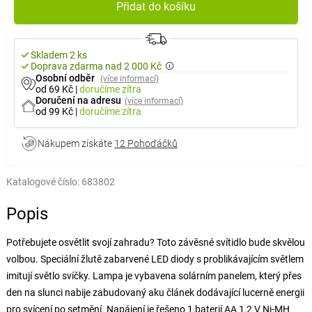
Přidat do košíku
Skladem 2 ks
Doprava zdarma nad 2 000 Kč
Osobní odběr
(více informací)
od 69 Kč
|
doručíme
zítra
Doručení na adresu
(více informací)
od 99 Kč
|
doručíme
zítra
Nákupem získáte
12 Pohoďáčků
Katalogové číslo:
683802
Popis
Potřebujete osvětlit svojí zahradu? Toto závěsné svítidlo bude skvělou
volbou. Speciální žlutě zabarvené LED diody s problikávajícím světlem
imitují světlo svíčky. Lampa je vybavena solárním panelem, který přes
den na slunci nabije zabudovaný aku článek dodávající lucerně energii
pro svícení po setmění. Napájení je řešeno 1 baterií AA 1,2 V Ni-MH