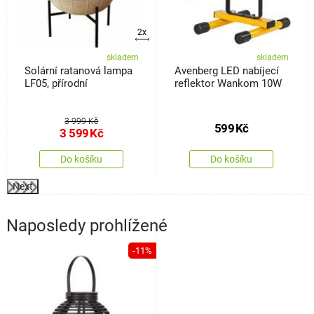
2x
skladem
skladem
Solární ratanová lampa
Avenberg LED nabíjecí
LF05, přírodní
reflektor Wankom 10W
3 999 Kč
599
Kč
3 599
Kč
Do košíku
Do košíku
Next
Naposledy prohlížené
-11%