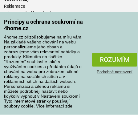
Reklamace
Odstoupení od kupní smlouvy
Pravidla zpracování recenzí
Principy a ochrana soukromí na
4home.cz
Způsoby dopravy
4home.cz přizpůsobujeme na míru vám.
Na základě vašeho chování na webu
personalizujeme jeho obsah a
zobrazujeme vám relevantní nabídky a
produkty. Kliknutím na tlačítko
Způsoby platby
ROZUMÍM
"Rozumím" souhlasíte také s
využíváním cookies a předáním údajů o
chování na webu pro zobrazení cílené
Podrobné nastavení
reklamy na sociálních sítích a v
Spolehlivý obchod
reklamních sítích na dalších webech.
Personalizaci a cílenou reklamu si
můžete podrobněji nastavit nebo
kdykoliv vypnout v
Nastavení soukromí
Tyto internetové stránky používají
soubory cookie. Více informací
zde
.
Ochrana osobních údajů
O souborech cookies