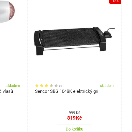
-18%
skladem
skladem
4x
 vlasů
Sencor SBG 104BK elektrický gril
S
999 Kč
819
Kč
Do košíku