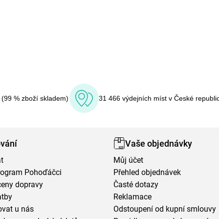
í (99 % zboží skladem)
31 466 výdejních míst v České republi
vání
Vaše objednávky
t
Můj účet
program Pohoďáčci
Přehled objednávek
ceny dopravy
Časté dotazy
atby
Reklamace
vat u nás
Odstoupení od kupní smlouvy