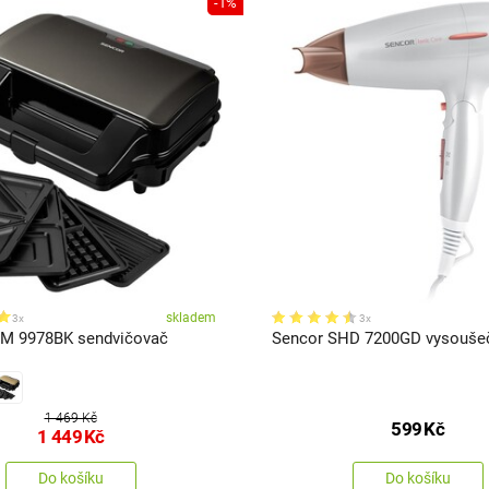
-1%
skladem
3x
3x
SM 9978BK sendvičovač
Sencor SHD 7200GD vysoušeč
1 469 Kč
599
Kč
1 449
Kč
Do košíku
Do košíku