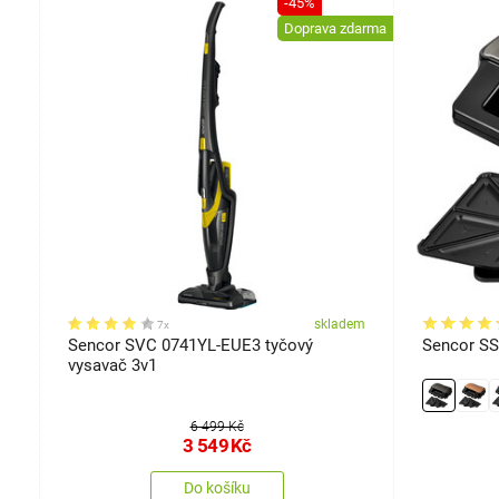
-45%
-45%
Doprava zdarma
em
skladem
7x
Sencor SVC 0741YL-EUE3 tyčový
Sencor S
vysavač 3v1
6 499 Kč
3 549
Kč
Do košíku