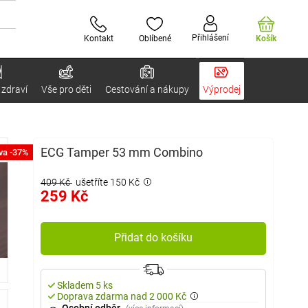
Přihlášení
Kontakt
Oblíbené
Košík
 zdraví
Vše pro děti
Cestování a nákupy
Výprodej
ECG Tamper 53 mm Combino
va -37%
409 Kč
ušetříte 150 Kč
259 Kč
Přidat do košíku
Skladem 5 ks
Doprava zdarma nad 2 000 Kč