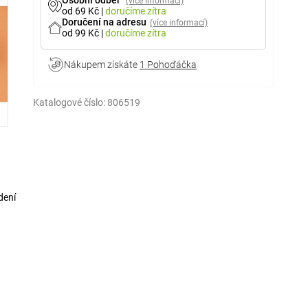
Osobní odběr
(více informací)
od 69 Kč
|
doručíme
zítra
Doručení na adresu
(více informací)
od 99 Kč
|
doručíme
zítra
Nákupem získáte
1 Pohoďáčka
Katalogové číslo:
806519
dení