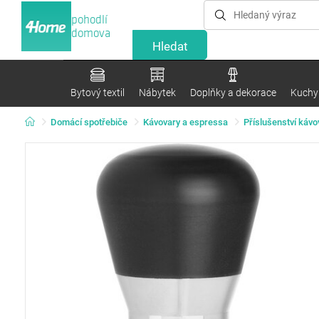
pohodlí
domova
Bytový textil
Nábytek
Doplňky a dekorace
Kuchyn
Domácí spotřebiče
Kávovary a espressa
Příslušenství kávo