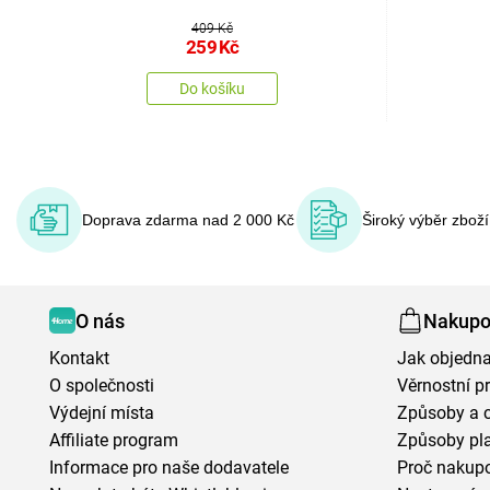
409 Kč
259
Kč
Do košíku
Doprava zdarma nad 2 000 Kč
Široký výběr zbož
O nás
Nakupo
Kontakt
Jak objedna
O společnosti
Věrnostní 
Výdejní místa
Způsoby a 
Affiliate program
Způsoby pl
Informace pro naše dodavatele
Proč nakupo