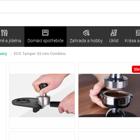
ě a jídelna
Domácí spotřebiče
Zahrada a hobby
Úklid
Krása a
vary
ECG Tamper 53 mm Combino
Sle