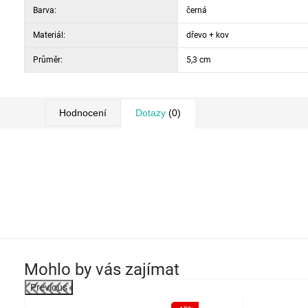
Barva:
černá
Materiál:
dřevo + kov
Průměr:
5,3 cm
Hodnocení
Dotazy
(0)
Mohlo by vás zajímat
Previous