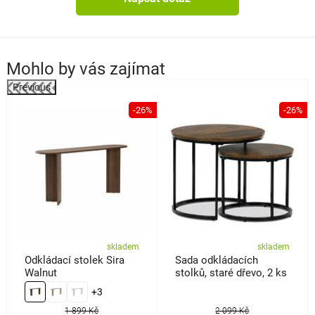
Mohlo by vás zajímat
Previous
%
-26%
-26%
skladem
skladem
Odkládací stolek Sira
Sada odkládacích
Walnut
stolků, staré dřevo, 2 ks
+3
1 899 Kč
2 099 Kč