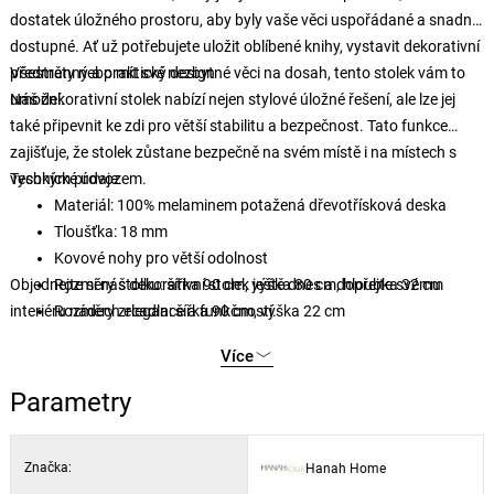
dostatek úložného prostoru, aby byly vaše věci uspořádané a snadno
dostupné. Ať už potřebujete uložit oblíbené knihy, vystavit dekorativní
předměty nebo mít své nezbytné věci na dosah, tento stolek vám to
Všestranný a praktický design
umožní.
Náš dekorativní stolek nabízí nejen stylové úložné řešení, ale lze jej
také připevnit ke zdi pro větší stabilitu a bezpečnost. Tato funkce
zajišťuje, že stolek zůstane bezpečně na svém místě i na místech s
vysokým provozem.
Technické údaje:
Materiál: 100% melaminem potažená dřevotřísková deska
Tloušťka: 18 mm
Kovové nohy pro větší odolnost
Objednejte si náš dekorativní stolek ještě dnes a dopřejte svému
Rozměry stolku: šířka 90 cm, výška 80 cm, hloubka 32 cm
interiéru nádech elegance a funkčnosti.
Rozměry zrcadla: šířka 90 cm, výška 22 cm
Barva: bílá
Více
Styl: moderní, glam, hotelový, s mramorovým dekorem
Parametry
Značka:
Hanah Home