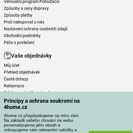
Věrnostní program Pohoďáčci
Způsoby a ceny dopravy
Způsoby platby
Proč nakupovat u nás
Nastavení ochrany osobních údajů
Obchodní podmínky
Péče o povlečení
Vaše objednávky
Můj účet
Přehled objednávek
Časté dotazy
Reklamace
Odstoupení od kupní smlouvy
Pravidla zpracování recenzí
Principy a ochrana soukromí na
4home.cz
Způsoby dopravy
4home.cz přizpůsobujeme na míru vám.
Na základě vašeho chování na webu
personalizujeme jeho obsah a
zobrazujeme vám relevantní nabídky a