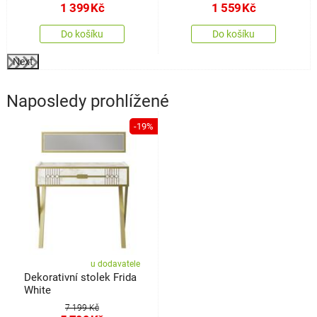
1 399
Kč
1 559
Kč
Do košíku
Do košíku
Next
Naposledy prohlížené
-19%
u dodavatele
Dekorativní stolek Frida
White
7 199 Kč