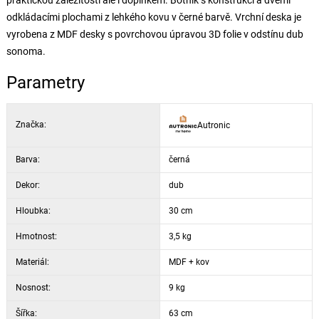
praktickou záležitostí ale i doplňkem. Botník s konstrukcí a dvěmi
odkládacími plochami z lehkého kovu v černé barvě. Vrchní deska je
vyrobena z MDF desky s povrchovou úpravou 3D folie v odstínu dub
sonoma.
Parametry
Značka:
Autronic
Barva:
černá
Dekor:
dub
Hloubka:
30 cm
Hmotnost:
3,5 kg
Materiál:
MDF + kov
Nosnost:
9 kg
Šířka:
63 cm