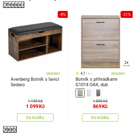
Previous
%
-8%
-21%
2x
skladem
4,7
skladem
3x
Avenberg Botník s lavicí
Botník s přihrádkami
Sedaro
G1014 OAK, dub
1 199 Kč
1 099 Kč
1 099
Kč
869
Kč
Do košíku
Do košíku
Next