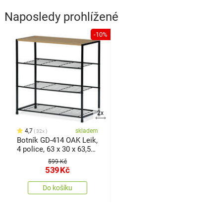
Naposledy prohlížené
-10%
2x
4,7
skladem
32x
Botník GD-414 OAK Leik,
4 police, 63 x 30 x 63,5
cm
599 Kč
539
Kč
Do košíku