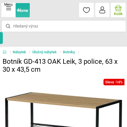
Menu
Košík
Nábytek
Úložný nábytek
Botníky
Botník GD-413 OAK Leik, 3 police, 63 x
30 x 43,5 cm
Sleva -14%