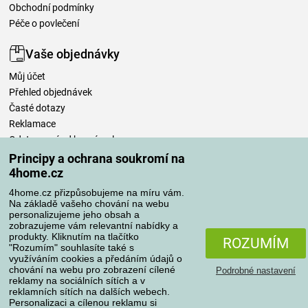
Obchodní podmínky
Péče o povlečení
Vaše objednávky
Můj účet
Přehled objednávek
Časté dotazy
Reklamace
Odstoupení od kupní smlouvy
Pravidla zpracování recenzí
Principy a ochrana soukromí na
4home.cz
Způsoby dopravy
4home.cz přizpůsobujeme na míru vám.
Na základě vašeho chování na webu
personalizujeme jeho obsah a
zobrazujeme vám relevantní nabídky a
produkty. Kliknutím na tlačítko
Způsoby platby
ROZUMÍM
"Rozumím" souhlasíte také s
využíváním cookies a předáním údajů o
chování na webu pro zobrazení cílené
Podrobné nastavení
reklamy na sociálních sítích a v
Spolehlivý obchod
reklamních sítích na dalších webech.
Personalizaci a cílenou reklamu si