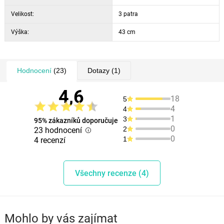
Velikost:
3 patra
Výška:
43 cm
Hodnocení
(23)
Dotazy
(1)
4,6
18
5
4
4
1
3
95% zákazníků doporučuje
0
2
23 hodnocení
0
1
4 recenzí
Všechny recenze (4)
Mohlo by vás zajímat