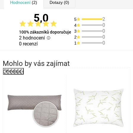
Hodnocení
(2)
Dotazy
(0)
5,0
2
5
0
4
0
3
100% zákazníků doporučuje
0
2
2 hodnocení
0
1
0 recenzí
Mohlo by vás zajímat
Previous
k