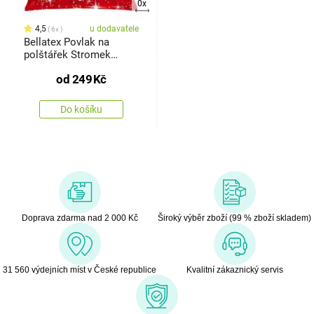
0x
4,5
u dodavatele
6x
Bellatex Povlak na
polštářek Stromek
vánoční
od
249
Kč
Do košíku
Doprava zdarma nad 2 000 Kč
Široký výběr zboží (99 % zboží skladem)
31 560 výdejních míst v České republice
Kvalitní zákaznický servis