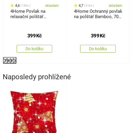
4,6
skladem
4,7
skladem
190x
316x
4Home Povlak na
4Home Ochranný povlak
relaxační polštář
na polštář Bamboo, 70 x
Náhradní manžel Orient
90 cm
šedá, 50 x 150 cm
399
Kč
399
Kč
Do košíku
Do košíku
Next
Naposledy prohlížené