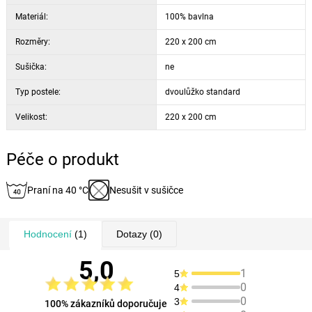
Materiál:
100% bavlna
Rozměry:
220 x 200 cm
Sušička:
ne
Typ postele:
dvoulůžko standard
Velikost:
220 x 200 cm
Péče o produkt
Praní na 40 °C
Nesušit v sušičce
Hodnocení
(1)
Dotazy
(0)
5,0
1
5
0
4
0
3
100% zákazníků doporučuje