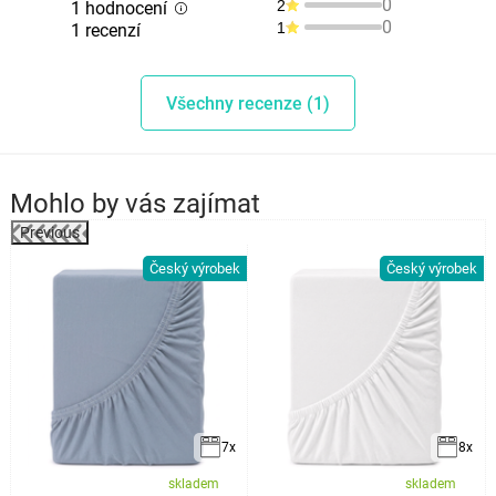
0
2
1 hodnocení
0
1
1 recenzí
Všechny recenze (1)
Mohlo by vás zajímat
Previous
Český výrobek
Český výrobek
k
7x
8x
skladem
skladem