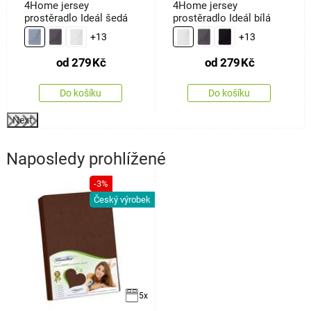
4Home jersey
4Home jersey
prostěradlo Ideál šedá
prostěradlo Ideál bílá
+13
+13
od
279
Kč
od
279
Kč
Do košíku
Do košíku
Next
Naposledy prohlížené
-3%
Český výrobek
5x