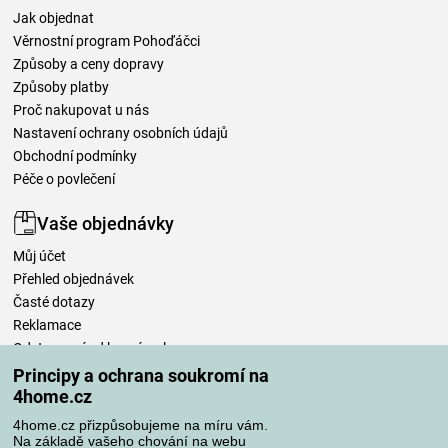
Jak objednat
Věrnostní program Pohoďáčci
Způsoby a ceny dopravy
Způsoby platby
Proč nakupovat u nás
Nastavení ochrany osobních údajů
Obchodní podmínky
Péče o povlečení
Vaše objednávky
Můj účet
Přehled objednávek
Časté dotazy
Reklamace
Odstoupení od kupní smlouvy
Pravidla zpracování recenzí
Principy a ochrana soukromí na
4home.cz
Způsoby dopravy
4home.cz přizpůsobujeme na míru vám.
Na základě vašeho chování na webu