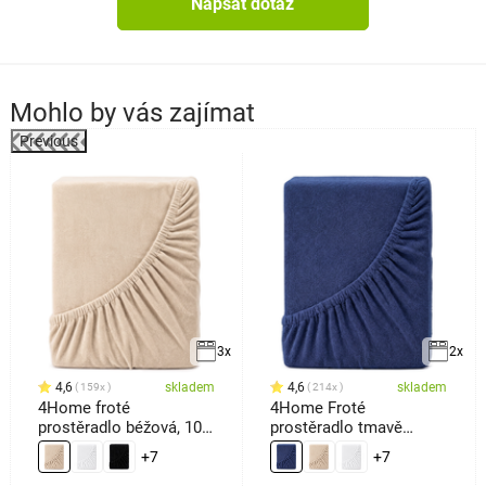
Napsat dotaz
Mohlo by vás zajímat
Previous
%
3x
2x
4,6
skladem
4,6
skladem
159x
214x
4Home froté
4Home Froté
prostěradlo béžová, 100
prostěradlo tmavě
x 200 cm
modrá
+7
+7