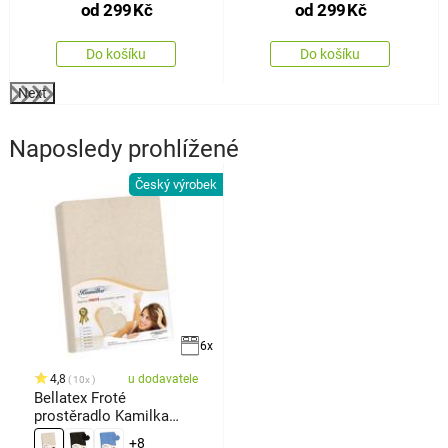
od
299
Kč
od
299
Kč
Do košíku
Do košíku
Next
Naposledy prohlížené
Český výrobek
6x
4,8
u dodavatele
10x
Bellatex Froté
prostěradlo Kamilka
natur
+8