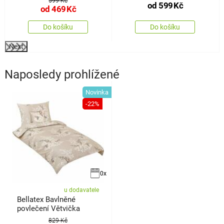
599 Kč
od
599
Kč
od
469
Kč
Do košíku
Do košíku
Next
Naposledy prohlížené
Novinka
-22%
0x
u dodavatele
Bellatex Bavlněné
povlečení Větvička
829 Kč