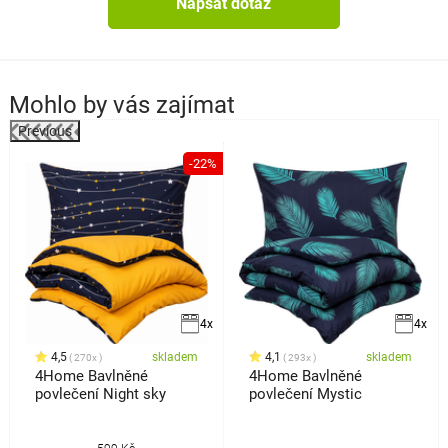
Napsat dotaz
Mohlo by vás zajímat
Previous
%
-22%
4x
4x
4,5
skladem
4,1
skladem
270x
293x
4Home Bavlněné
4Home Bavlněné
povlečení Night sky
povlečení Mystic