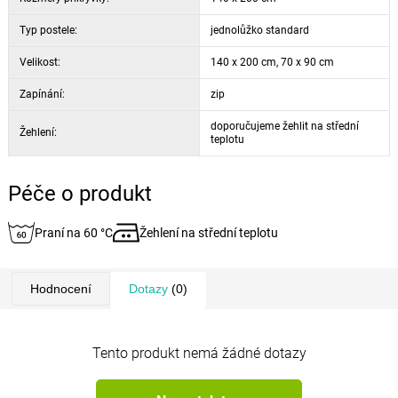
maximální pohodlí během celého roku.
Typ postele:
jednolůžko standard
Jemné béžové pozadí doplněné stylizovanými květinovými motivy v
Velikost:
140 x 200 cm, 70 x 90 cm
bílých a kávových odstínech vytváří elegantní vzhled, který snadno
Zapínání:
zip
sladíte s moderním i klasickým interiérem.
doporučujeme žehlit na střední
Žehlení:
teplotu
Souprava obsahuje:
1x povlak na polštář 40 x 40 cm
Péče o produkt
1x povlak na polštář 70 x 90 cm
1x povlak na přikrývku 140 x 200 cm
Praní na 60 °C
Žehlení na střední teplotu
Hodnocení
Dotazy
(0)
Tento produkt nemá žádné dotazy