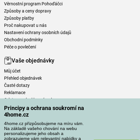
Věrnostní program Pohoďáčci
Způsoby a ceny dopravy
Způsoby platby
Proč nakupovat u nás
Nastavení ochrany osobních údajů
Obchodní podmínky
Péče o povlečení
Vaše objednávky
Můj účet
Přehled objednávek
Časté dotazy
Reklamace
Odstoupení od kupní smlouvy
Pravidla zpracování recenzí
Principy a ochrana soukromí na
4home.cz
Způsoby dopravy
4home.cz přizpůsobujeme na míru vám.
Na základě vašeho chování na webu
personalizujeme jeho obsah a
zobrazujeme vám relevantní nabídky a