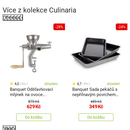
Více z kolekce
Culinaria
Previous
-28%
-24%
4,0
skladem
4,7
skladem
34x
59x
Banquet Odšťavňovací
Banquet Sada pekáčů s
mlýnek na ovoce
nepřilnavým povrchem
Culinaria
Culinaria, 3 ks
879 Kč
459 Kč
629
Kč
349
Kč
Do košíku
Do košíku
Next