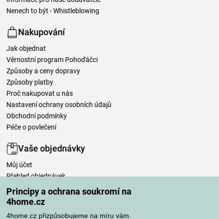
Nenech to být - Whistleblowing
Nakupování
Jak objednat
Věrnostní program Pohoďáčci
Způsoby a ceny dopravy
Způsoby platby
Proč nakupovat u nás
Nastavení ochrany osobních údajů
Obchodní podmínky
Péče o povlečení
Vaše objednávky
Můj účet
Přehled objednávek
Časté dotazy
Principy a ochrana soukromí na
Reklamace
4home.cz
Odstoupení od kupní smlouvy
4home.cz přizpůsobujeme na míru vám.