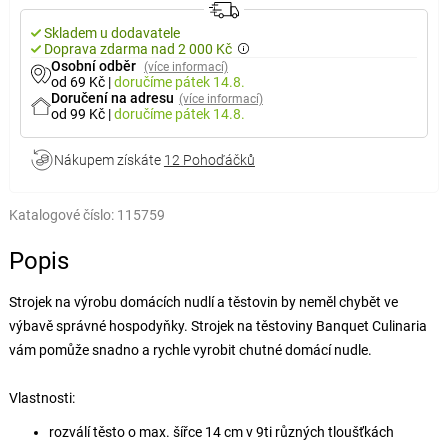
Skladem u dodavatele
Doprava zdarma nad 2 000 Kč
Osobní odběr
(více informací)
od 69 Kč
|
doručíme
pátek 14.8.
Doručení na adresu
(více informací)
od 99 Kč
|
doručíme
pátek 14.8.
Nákupem získáte
12 Pohoďáčků
Katalogové číslo:
115759
Popis
Strojek na výrobu domácích nudlí a těstovin by neměl chybět ve
výbavě správné hospodyňky. Strojek na těstoviny Banquet Culinaria
vám pomůže snadno a rychle vyrobit chutné domácí nudle.
Vlastnosti:
rozválí těsto o max. šířce 14 cm v 9ti různých tloušťkách