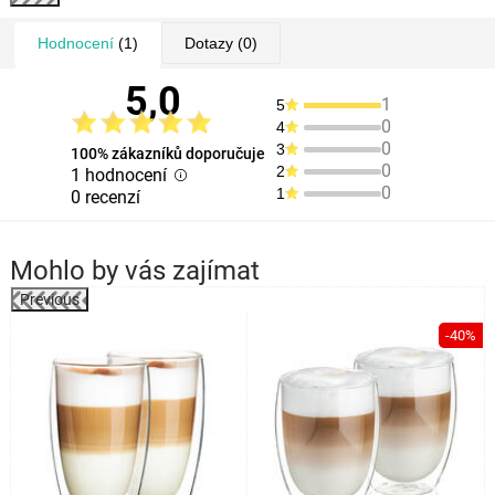
Hodnocení
(1)
Dotazy
(0)
5,0
1
5
0
4
0
3
100% zákazníků doporučuje
0
2
1 hodnocení
0
1
0 recenzí
Mohlo by vás zajímat
Previous
%
-40%