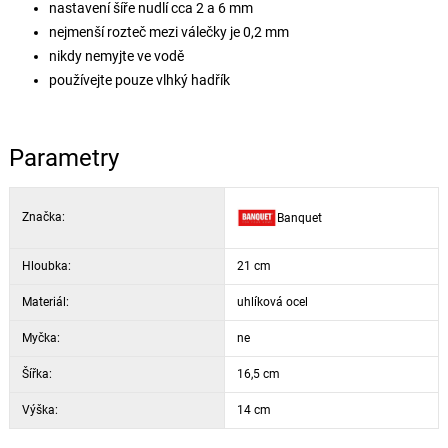
nastavení šíře nudlí cca 2 a 6 mm
nejmenší rozteč mezi válečky je 0,2 mm
nikdy nemyjte ve vodě
používejte pouze vlhký hadřík
Parametry
Značka:
Banquet
Hloubka:
21 cm
Materiál:
uhlíková ocel
Myčka:
ne
Šířka:
16,5 cm
Výška:
14 cm