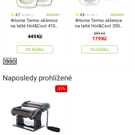
4,7
skladem
4,8
skladem
4258x
3179x
4Home Termo sklenice
4Home Termo sklenice
na latté Hot&Cool 410
na latté Hot&Cool 350
ml, 2 ks
ml, 2 ks
299 Kč
449
Kč
179
Kč
Do košíku
Do košíku
Next
Naposledy prohlížené
-31%