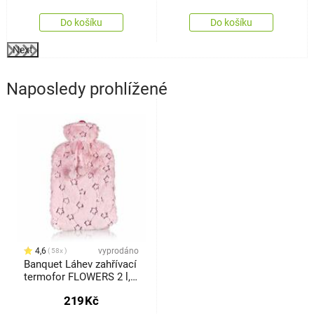
Do košíku
Do košíku
Next
Naposledy prohlížené
4,6
vyprodáno
58x
Banquet Láhev zahřívací
termofor FLOWERS 2 l,
růžová
219
Kč