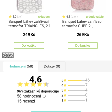
5,0
skladem
4,5
u dodavatele
3x
24x
Banquet Láhev zahřívací
Banquet Láhev zahřívací
termofor TRIANGLES, 2 l
termofor CUBE 2 l,
růžová
249
Kč
269
Kč
Do košíku
Do košíku
Next
Hodnocení
(58)
Dotazy
(0)
4,6
46
5
7
4
4
3
96% zákazníků doporučuje
0
2
58 hodnocení
1
1
15 recenzí