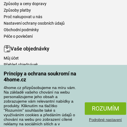
Způsoby a ceny dopravy
Způsoby platby
Proč nakupovat u nás
Nastavení ochrany osobních údajů
Obchodní podmínky
Péče o povlečení
Vaše objednávky
Můj účet
Přehled objednávek
Časté dotazy
Principy a ochrana soukromí na
Reklamace
4home.cz
Odstoupení od kupní smlouvy
4home.cz přizpůsobujeme na míru vám.
Pravidla zpracování recenzí
Na základě vašeho chování na webu
personalizujeme jeho obsah a
zobrazujeme vám relevantní nabídky a
Způsoby dopravy
produkty. Kliknutím na tlačítko
ROZUMÍM
"Rozumím" souhlasíte také s
využíváním cookies a předáním údajů o
chování na webu pro zobrazení cílené
Podrobné nastavení
reklamy na sociálních sítích a v
Způsoby platby