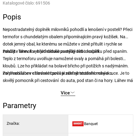
Katalogové číslo:
691506
Popis
Nepostradatelný doplněk milovníků pohodlí a lenošení v posteli? Přeci
termofor s chundelatým obalem připomínajícím pravý kožíšek. Na
dotek jemný obal, ke kterému se můžete v zimě přitulit i rychle se
zahřát . Termofor si jednoduše zamilují děti i dospělí.
Použijte láhev k vyhřátí dětské postýlky nebo kočárku před spaním.
Teplo z termoforu uvolňuje namožené svaly a pomáhá při bolesti
kloubů. Lze ho přikládat na bolavé břicho při potížích s nadýmáním.
Po procházce v chladném počasí zahřeje studené nohy a ruce. Je to
Zahřívací láhev v červené barvě je včetně textilního návleku.
skvělý pomocník při cestování do auta, pod stan či na hory. Láhev má
využitelný objem 2 l, rozměry: 20 x 36 cm.
Více
Parametry
Značka:
Banquet