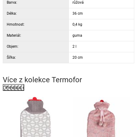
Barva:
růžová
Délka:
36 cm
Hmotnost:
0,4 kg
Materiál:
guma
Objem:
2 l
Šířka:
20 cm
Více z kolekce
Termofor
Previous