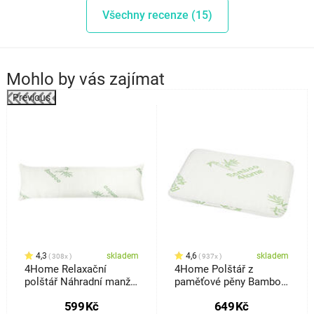
Všechny recenze (15)
Mohlo by vás zajímat
Previous
%
4,3
skladem
4,6
skladem
308x
937x
4Home Relaxační
4Home Polštář z
polštář Náhradní manžel
paměťové pěny Bamboo
z paměťové pěny
neprofilovaný, 40 x 60
599
Kč
649
Kč
Bamboo, 45 x 120 cm
cm