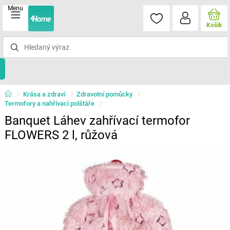
Menu
Košík
Krása a zdraví
Zdravotní pomůcky
Termofory a nahřívací polštáře
Banquet Láhev zahřívací termofor
FLOWERS 2 l, růžová