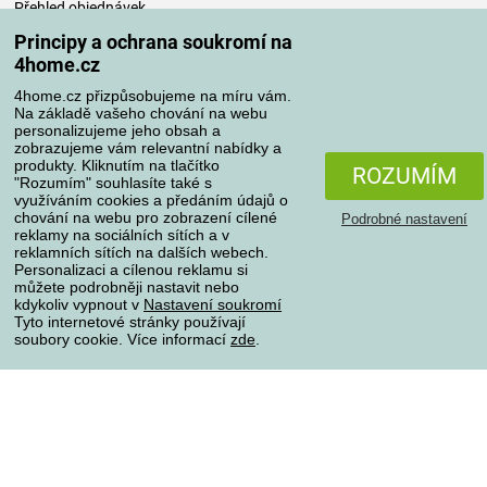
Přehled objednávek
Časté dotazy
Principy a ochrana soukromí na
Reklamace
4home.cz
Odstoupení od kupní smlouvy
4home.cz přizpůsobujeme na míru vám.
Pravidla zpracování recenzí
Na základě vašeho chování na webu
personalizujeme jeho obsah a
zobrazujeme vám relevantní nabídky a
Způsoby dopravy
produkty. Kliknutím na tlačítko
ROZUMÍM
"Rozumím" souhlasíte také s
využíváním cookies a předáním údajů o
chování na webu pro zobrazení cílené
Podrobné nastavení
reklamy na sociálních sítích a v
Způsoby platby
reklamních sítích na dalších webech.
Personalizaci a cílenou reklamu si
můžete podrobněji nastavit nebo
kdykoliv vypnout v
Nastavení soukromí
Spolehlivý obchod
Tyto internetové stránky používají
soubory cookie. Více informací
zde
.
Ochrana osobních údajů
O souborech cookies