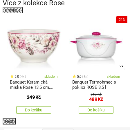
Více z kolekce
Rose
Previous
-21%
2x
5,0
skladem
5,0
skladem
4x
3x
Banquet Keramická
Banquet Termohrnec s
miska Rose 13,5 cm,
poklicí ROSE 3,5 l
620 ml
619 Kč
249
Kč
489
Kč
Do košíku
Do košíku
Next