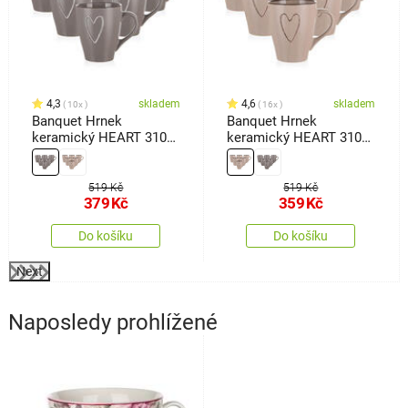
4,3
skladem
4,6
skladem
10x
16x
Banquet Hrnek
Banquet Hrnek
keramický HEART 310
keramický HEART 310
ml, 6 ks, hnědá
ml, 6 ks, béžová
519 Kč
519 Kč
379
Kč
359
Kč
Do košíku
Do košíku
Next
Naposledy prohlížené