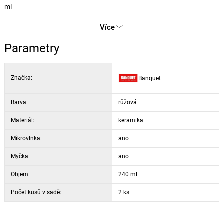
ml
Více
Parametry
Značka:
Banquet
Barva:
růžová
Materiál:
keramika
Mikrovlnka:
ano
Myčka:
ano
Objem:
240 ml
Počet kusů v sadě:
2 ks