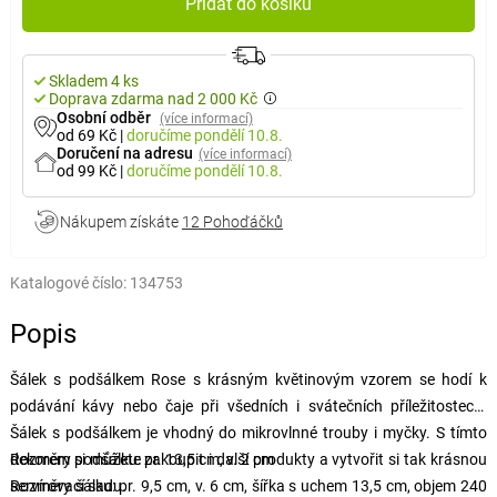
Přidat do košíku
Skladem 4 ks
Doprava zdarma nad 2 000 Kč
Osobní odběr
(více informací)
od 69 Kč
|
doručíme
pondělí 10.8.
Doručení na adresu
(více informací)
od 99 Kč
|
doručíme
pondělí 10.8.
Nákupem získáte
12 Pohoďáčků
Katalogové číslo:
134753
Popis
Šálek s podšálkem Rose s krásným květinovým vzorem se hodí k
podávání kávy nebo čaje při všedních i svátečních příležitostech.
Šálek s podšálkem je vhodný do mikrovlnné trouby i myčky. S tímto
dekorem si můžete zakoupit i další produkty a vytvořit si tak krásnou
Rozměry podšálku: pr. 13,5 cm, v. 2 cm
servírovací sadu.
Rozměry šálku: pr. 9,5 cm, v. 6 cm, šířka s uchem 13,5 cm, objem 240