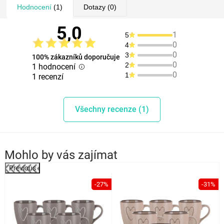
Hodnocení
(1)
Dotazy
(0)
5,0
1
5
0
4
0
3
100% zákazníků doporučuje
0
2
1 hodnocení
0
1
1 recenzí
Všechny recenze (1)
Mohlo by vás zajímat
Previous
%
-27%
-31%