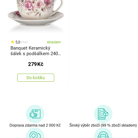
5,0
skladem
1x
Banquet Keramický
šálek s podšálkem 240
ml
279
Kč
Do košíku
Doprava zdarma nad 2 000 Kč
Široký výběr zboží (99 % zboží skladem)