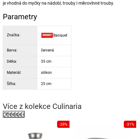
je vhodná do myčky na nádobí, trouby I mikrovlnné trouby.
Parametry
Značka:
Banquet
Barva:
červená
Délka:
35 cm
Materiál:
silikon
Šířka:
25 cm
Více z kolekce
Culinaria
Previous
-28%
-31%