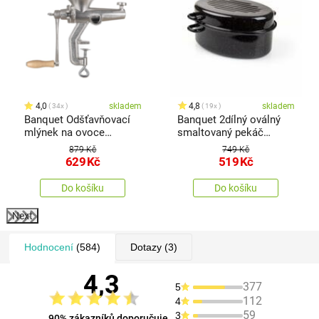
4,0
skladem
4,8
skladem
34x
19x
Banquet Odšťavňovací
Banquet 2dílný oválný
mlýnek na ovoce
smaltovaný pekáč
Culinaria
Culinaria Black, 38 cm
879 Kč
749 Kč
629
Kč
519
Kč
Do košíku
Do košíku
Next
Hodnocení
(584)
Dotazy
(3)
4,3
377
5
112
4
59
3
90% zákazníků doporučuje