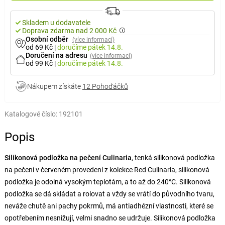
Skladem u dodavatele
Doprava zdarma nad 2 000 Kč
Osobní odběr
(více informací)
od 69 Kč
|
doručíme
pátek 14.8.
Doručení na adresu
(více informací)
od 99 Kč
|
doručíme
pátek 14.8.
Nákupem získáte
12 Pohoďáčků
Katalogové číslo:
192101
Popis
Silikonová podložka na pečení Culinaria
, tenká silikonová podložka
na pečení v červeném provedení z kolekce Red Culinaria, silikonová
podložka je odolná vysokým teplotám, a to až do 240°C. Silikonová
podložka se dá skládat a rolovat a vždy se vrátí do původního tvaru,
neváže chutě ani pachy pokrmů, má antiadhézní vlastnosti, které se
opotřebením nesnižují, velmi snadno se udržuje. Silikonová podložka