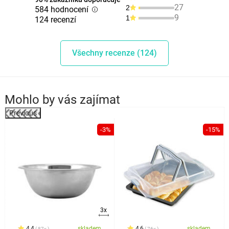
27
2
584 hodnocení
9
1
124 recenzí
Všechny recenze (124)
Mohlo by vás zajímat
Previous
%
-3%
-15%
3x
4,4
skladem
4,6
skladem
87x
76x