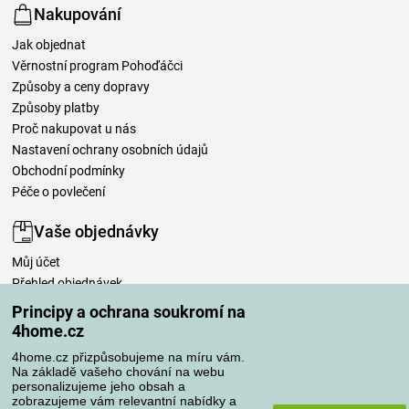
Nakupování
Jak objednat
Věrnostní program Pohoďáčci
Způsoby a ceny dopravy
Způsoby platby
Proč nakupovat u nás
Nastavení ochrany osobních údajů
Obchodní podmínky
Péče o povlečení
Vaše objednávky
Můj účet
Přehled objednávek
Časté dotazy
Principy a ochrana soukromí na
Reklamace
4home.cz
Odstoupení od kupní smlouvy
4home.cz přizpůsobujeme na míru vám.
Pravidla zpracování recenzí
Na základě vašeho chování na webu
personalizujeme jeho obsah a
zobrazujeme vám relevantní nabídky a