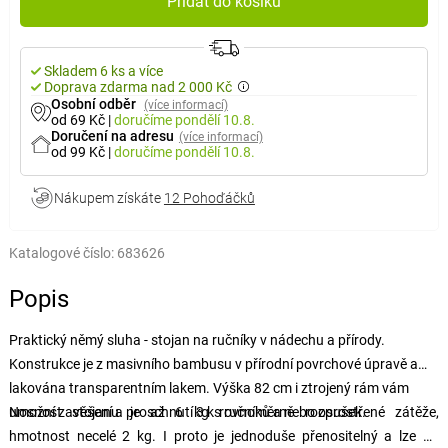
Přidat do košíku
Skladem 6 ks a více
Doprava zdarma nad 2 000 Kč
Osobní odběr
(více informací)
od 69 Kč
|
doručíme
pondělí 10.8.
Doručení na adresu
(více informací)
od 99 Kč
|
doručíme
pondělí 10.8.
Nákupem získáte
12 Pohoďáčků
Katalogové číslo:
683626
Popis
Praktický němý sluha - stojan na ručníky v nádechu a přírody.
Konstrukce je z masivního bambusu v přírodní povrchové úpravě a
lakována transparentním lakem. Výška 82 cm i ztrojený rám vám
umožní zavěšení a proschnutí 3 ks ručníků a nebo osušek.
Nosnost stojanu je až 6 kg rovnoměrně rozprostřené zátěže,
hmotnost necelé 2 kg. I proto je jednoduše přenositelný a lze ho