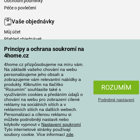
Obchodní podmínky
Péče o povlečení
Vaše objednávky
Můj účet
Přehled objednávek
Časté dotazy
Principy a ochrana soukromí na
Reklamace
4home.cz
Odstoupení od kupní smlouvy
4home.cz přizpůsobujeme na míru vám.
Pravidla zpracování recenzí
Na základě vašeho chování na webu
personalizujeme jeho obsah a
zobrazujeme vám relevantní nabídky a
Způsoby dopravy
produkty. Kliknutím na tlačítko
ROZUMÍM
"Rozumím" souhlasíte také s
využíváním cookies a předáním údajů o
chování na webu pro zobrazení cílené
Podrobné nastavení
reklamy na sociálních sítích a v
Způsoby platby
reklamních sítích na dalších webech.
Personalizaci a cílenou reklamu si
můžete podrobněji nastavit nebo
kdykoliv vypnout v
Nastavení soukromí
Spolehlivý obchod
Tyto internetové stránky používají
soubory cookie. Více informací
zde
.