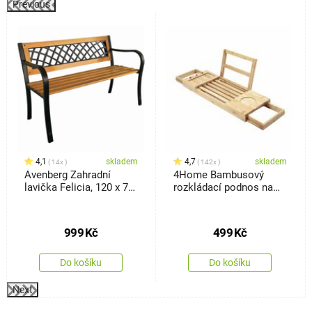
Previous
%
4,1
skladem
4,7
skladem
14x
142x
Avenberg Zahradní
4Home Bambusový
lavička Felicia, 120 x 74
rozkládací podnos na
x 50 cm
vanu Royal
999
Kč
499
Kč
Do košíku
Do košíku
Next