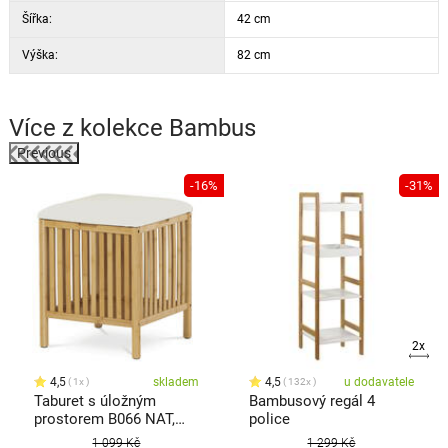
Šířka:
42 cm
Výška:
82 cm
Více z kolekce
Bambus
Previous
%
-16%
-31%
2x
4,5
skladem
4,5
u dodavatele
1x
132x
Taburet s úložným
Bambusový regál 4
prostorem B066 NAT,
police
bambus
1 099 Kč
1 299 Kč