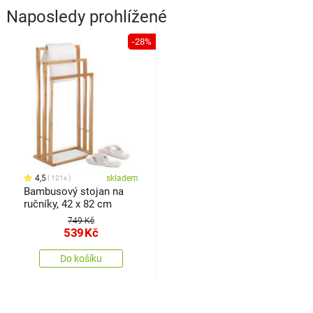
Naposledy prohlížené
-28%
4,5
skladem
121x
Bambusový stojan na
ručníky, 42 x 82 cm
749 Kč
539
Kč
Do košíku