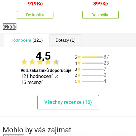
919
Kč
899
Kč
Do košíku
Do košíku
Next
Hodnocení
(121)
Dotazy
(1)
4,5
87
5
23
4
7
3
96% zákazníků doporučuje
0
2
121 hodnocení
4
1
16 recenzí
Všechny recenze (16)
Mohlo by vás zajímat