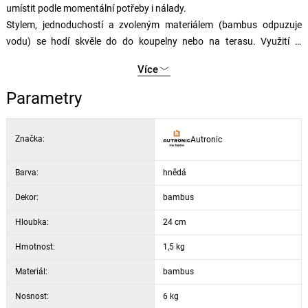
umístit podle momentální potřeby i nálady.
Stylem, jednoduchostí a zvoleným materiálem (bambus odpuzuje
vodu) se hodí skvěle do do koupelny nebo na terasu. Využití je
nepřeberné, záleží jen na vás.
Více
Parametry
Značka:
Autronic
Barva:
hnědá
Dekor:
bambus
Hloubka:
24 cm
Hmotnost:
1,5 kg
Materiál:
bambus
Nosnost:
6 kg