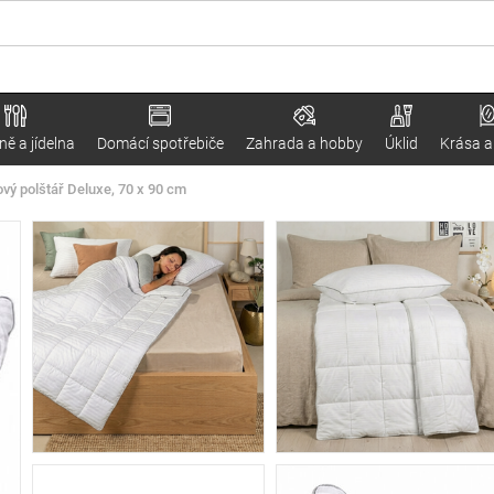
ě a jídelna
Domácí spotřebiče
Zahrada a hobby
Úklid
Krása a
ý polštář Deluxe, 70 x 90 cm