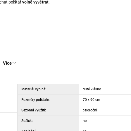
chat polštář
volně vyvětrat
.
Více
Materiál výplně:
duté vlákno
Rozměry polštáře:
70 x 90 cm
Sezónní využití:
celoroční
Sušička:
ne