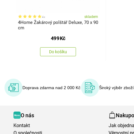
skladem
4x
4Home Žakárový polštář Deluxe, 70 x 90
cm
499
Kč
Do košíku
Doprava zdarma nad 2 000 Kč
Široký výběr zbož
O nás
Nakupo
Kontakt
Jak objedna
O společnosti
Věrnostní 