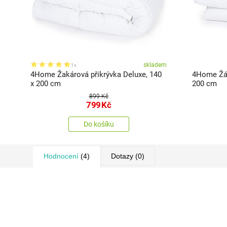
skladem
1x
4Home Žakárová přikrývka Deluxe, 140
4Home Žák
x 200 cm
200 cm
899 Kč
799
Kč
Do košíku
Hodnocení
(4)
Dotazy
(0)