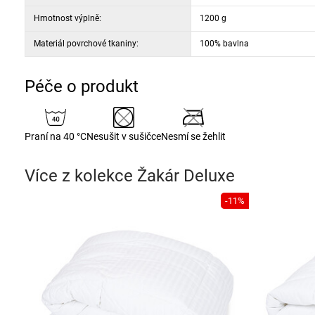
Hmotnost výplně:
1200 g
Materiál povrchové tkaniny:
100% bavlna
Péče o produkt
Praní na 40 °C
Nesušit v sušičce
Nesmí se žehlit
Více z kolekce
Žakár Deluxe
-11%