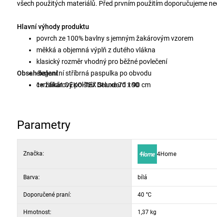
všech použitých materiálů. Před prvním použitím doporučujeme ne
Hlavní výhody produktu
povrch ze 100% bavlny s jemným žakárovým vzorem
měkká a objemná výplň z dutého vlákna
klasický rozměr vhodný pro běžné povlečení
Obsah balení
elegantní stříbrná paspulka po obvodu
certifikát OEKO-TEX Standard 100
1× žakárový polštář Deluxe 70 x 90 cm
vhodný pro každodenní spaní i ubytovací zařízení
snadná údržba praním na 40 °C
Parametry
Značka:
4Home
Barva:
bílá
Doporučené praní:
40 °C
Hmotnost:
1,37 kg