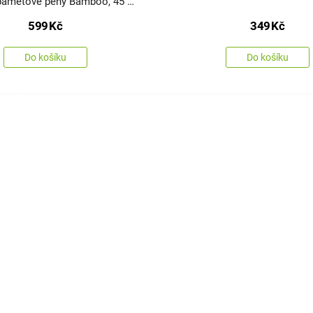
paměťové pěny Bamboo, 45 x
599
Kč
349
Kč
Do košíku
Do košíku