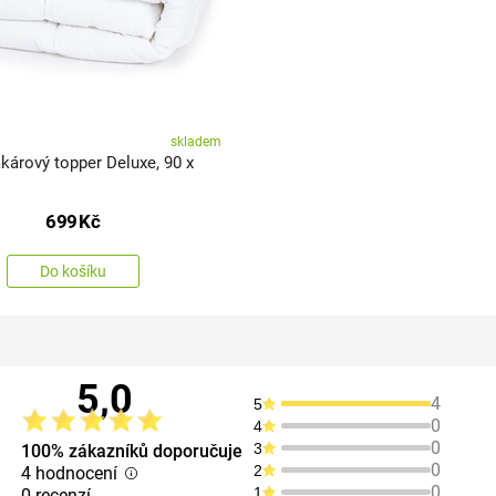
skladem
árový topper Deluxe, 90 x
699
Kč
Do košíku
5,0
4
5
0
4
0
3
100% zákazníků doporučuje
0
2
4 hodnocení
0
1
0 recenzí