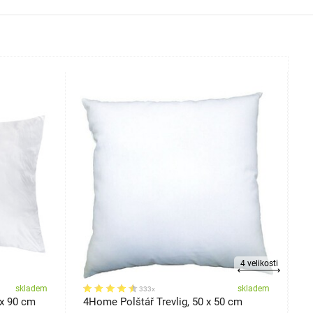
4 velikosti
skladem
skladem
333x
 x 90 cm
4Home Polštář Trevlig, 50 x 50 cm
K