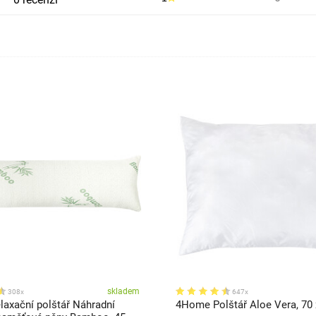
skladem
308x
647x
axační polštář Náhradní
4Home Polštář Aloe Vera, 70