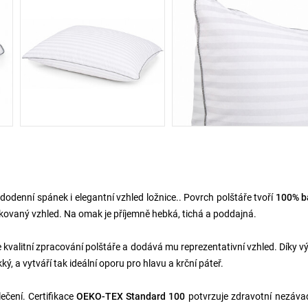
dodenní spánek i elegantní vzhled ložnice.. Povrch polštáře tvoří
100% b
žkovaný vzhled. Na omak je příjemně hebká, tichá a poddajná.
kvalitní zpracování polštáře a dodává mu reprezentativní vzhled. Díky vý
ý, a vytváří tak ideální oporu pro hlavu a krční páteř.
ečení. Certifikace
OEKO-TEX Standard 100
potvrzuje zdravotní nezáva