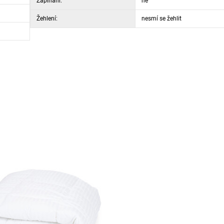
Zapínání:
ne
Žehlení:
nesmí se žehlit