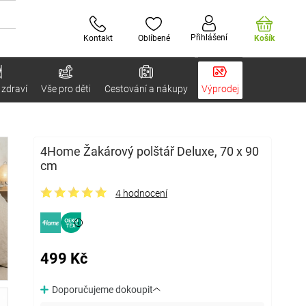
Přihlášení
Kontakt
Oblíbené
Košík
 zdraví
Vše pro děti
Cestování a nákupy
Výprodej
4Home Žakárový polštář Deluxe, 70 x 90
cm
4 hodnocení
499 Kč
Doporučujeme dokoupit