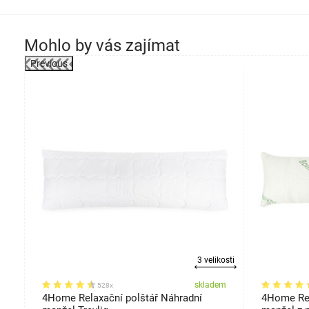
Mohlo by vás zajímat
Previous
robek
kosti
3 velikosti
em
skladem
528x
4Home Relaxační polštář Náhradní
4Home Rel