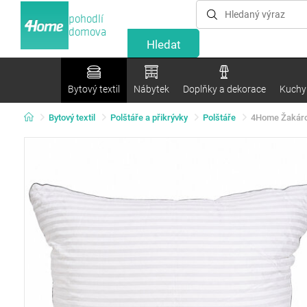
pohodlí
domova
Bytový textil
Nábytek
Doplňky a dekorace
Kuchyn
Bytový textil
Polštáře a přikrývky
Polštáře
4Home Žakárov