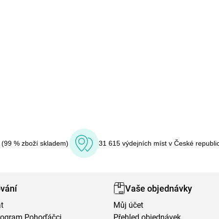
í (99 % zboží skladem)
31 615 výdejních míst v České republi
vání
Vaše objednávky
t
Můj účet
program Pohoďáčci
Přehled objednávek