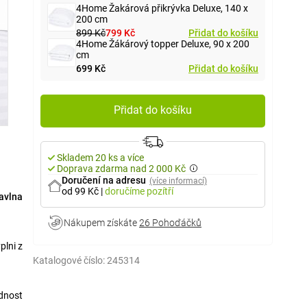
4Home Žakárová přikrývka Deluxe, 140 x
200 cm
899 Kč
799 Kč
Přidat do košíku
4Home Žákárový topper Deluxe, 90 x 200
cm
699 Kč
Přidat do košíku
Přidat do košíku
Skladem 20 ks a více
Doprava zdarma nad 2 000 Kč
Doručení na adresu
(více informací)
od 99 Kč
|
doručíme
pozítří
avlna
Nákupem získáte
26 Pohoďáčků
plni z
Katalogové číslo:
245314
dnost