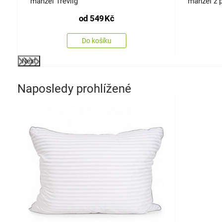
manžel Trevlig
manžel z 
120 cm
od
549
Kč
Do košíku
Next
Naposledy prohlížené