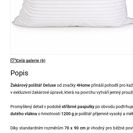
Celá galerie (6)
Popis
Žakárový polštář Deluxe
od značky
4Home
přináší pohodlí pro kaž
v exkluzivní žakárové úpravě, která na povrchu vytváří jemný prou
Promyšlený detail v podobě
stříbrné paspulky
po obvodu podtrhuje 
dutého vlákna
o hmotnosti
1200 g
je polštář příjemně vysoký a měkk
Díky standardním rozměrům
70 x 90 cm
je vhodný pro běžné povl