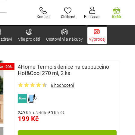
Přihlášení
Kontakt
Oblíbené
Košík
 zdraví
Vše pro děti
Cestování a nákupy
Výprodej
4Home Termo sklenice na cappuccino
va -20%
Hot&Cool 270 ml, 2 ks
8 hodnocení
249 Kč
ušetříte 50 Kč
199 Kč