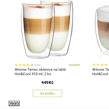
em
skladem
4258x
4Home Termo sklenice na latté
4Home Ter
Hot&Cool 410 ml, 2 ks
Hot&Cool 
449
Kč
Do košíku
Next