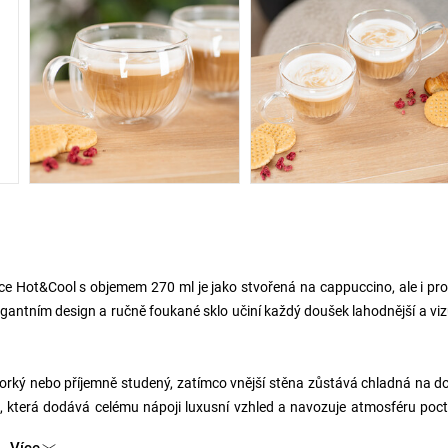
ce Hot&Cool s objemem 270 ml je jako stvořená na cappuccino, ale i pro
legantním design a ručně foukané sklo učiní každý doušek lahodnější a vi
 horký nebo příjemně studený, zatímco vnější stěna zůstává chladná na d
ou, která dodává celému nápoji luxusní vzhled a navozuje atmosféru poc