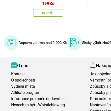
199
Kč
Do košíku
Doprava zdarma nad 2 000 Kč
Široký výběr zbož
O nás
Nakupo
Kontakt
Jak objedna
O společnosti
Věrnostní 
Výdejní místa
Způsoby a 
Affiliate program
Způsoby pl
Informace pro naše dodavatele
Proč nakupo
Nenech to být - Whistleblowing
Nastavení o