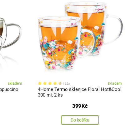
skladem
skladem
162x
ppuccino
4Home Termo sklenice Floral Hot&Cool
4
300 ml, 2 ks
H
399
Kč
Do košíku