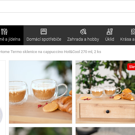
ě a jídelna
Domácí spotřebiče
Zahrada a hobby
Úklid
Krása a
Home Termo sklenice na cappuccino Hot&Cool 270 ml, 2 ks
Sle