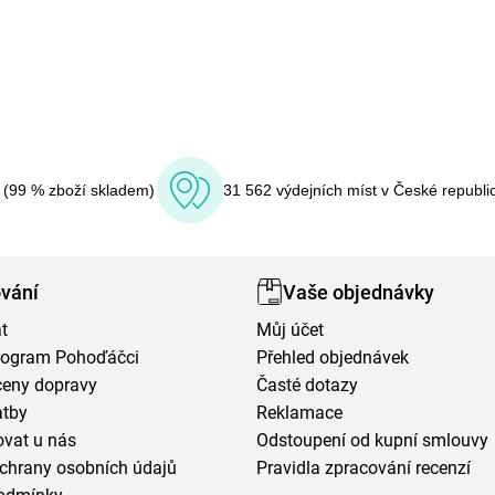
í (99 % zboží skladem)
31 562 výdejních míst v České republi
vání
Vaše objednávky
t
Můj účet
program Pohoďáčci
Přehled objednávek
ceny dopravy
Časté dotazy
atby
Reklamace
vat u nás
Odstoupení od kupní smlouvy
chrany osobních údajů
Pravidla zpracování recenzí