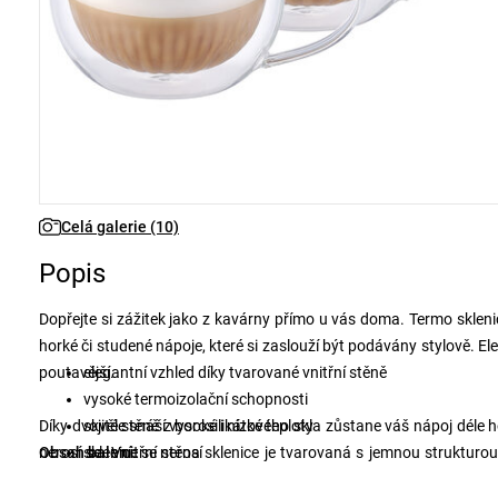
Celá galerie (10)
Popis
Dopřejte si zážitek jako z kavárny přímo u vás doma. Termo skleni
horké či studené nápoje, které si zaslouží být podávány stylově. E
poutavější.
elegantní vzhled díky tvarované vnitřní stěně
vysoké termoizolační schopnosti
Díky dvojité stěně z borosilikátového skla zůstane váš nápoj déle
skvěle snáší vysoké i nízké teploty
nerosí se. Vnitřní stěna sklenice je tvarovaná s jemnou struktur
Obsah balení:
sklenice se nerosí
baristického servisu.
odolné vůči prasklinám a škrábancům
2x termo sklenice na cappuccino 270 ml