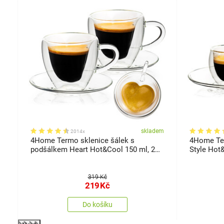
em
skladem
2014x
4Home Termo sklenice šálek s
4Home Ter
podšálkem Heart Hot&Cool 150 ml, 2
Style Hot&
ks
319 Kč
219
Kč
Do košíku