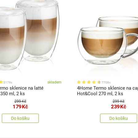
skladem
3179x
7708x
mo sklenice na latté
4Home Termo sklenice na ca
350 ml, 2 ks
Hot&Cool 270 ml, 2 ks
299 Kč
299 Kč
179
Kč
239
Kč
Do košíku
Do košíku