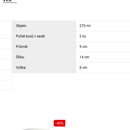
Více
razné rozdíly teplot bez rizika popraskání. Jsou tak vhodné pro každ
unkčnost.
Objem:
270 ml
Počet kusů v sadě:
2 ks
Průměr:
9 cm
Šířka:
14 cm
Výška:
8 cm
-40%