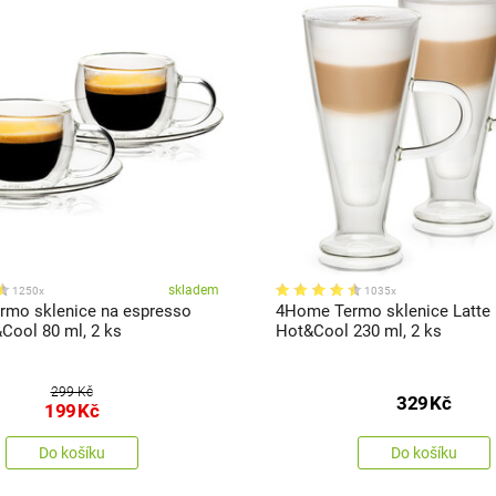
skladem
1250x
1035x
mo sklenice na espresso
4Home Termo sklenice Latte 
Cool 80 ml, 2 ks
Hot&Cool 230 ml, 2 ks
299 Kč
329
Kč
199
Kč
Do košíku
Do košíku