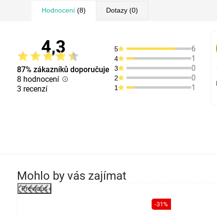
Hodnocení
(8)
Dotazy
(0)
4,3
6
5
1
4
0
3
87% zákazníků doporučuje
0
2
8 hodnocení
1
1
3 recenzí
Mohlo by vás zajímat
Previous
-31%