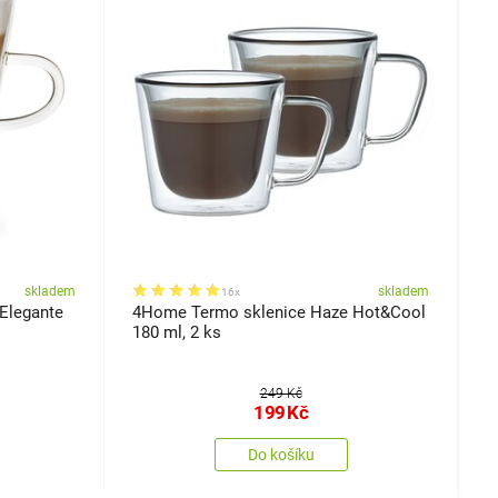
skladem
skladem
16x
Elegante
4Home Termo sklenice Haze Hot&Cool
4
180 ml, 2 ks
H
249 Kč
199
Kč
Do košíku