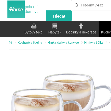
pohodlí
domova
Bytový textil
Nábytek
Doplňky a dekorace
Kuchyn
Kuchyně a jídelna
Hrnky, šálky a konvice
Hrnky a šálky
4