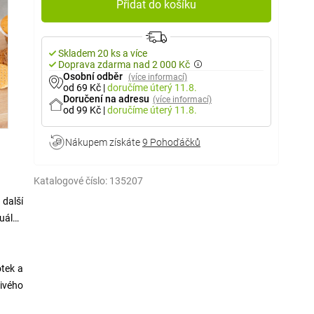
Přidat do košíku
Skladem 20 ks a více
Doprava zdarma nad 2 000 Kč
Osobní odběr
(více informací)
od 69 Kč
|
doručíme
úterý 11.8.
Doručení na adresu
(více informací)
od 99 Kč
|
doručíme
úterý 11.8.
Nákupem získáte
9 Pohoďáčků
Katalogové číslo:
135207
 další
zuálně
otek a
tivého