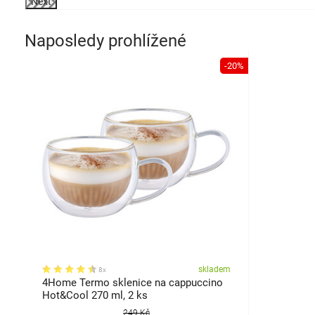
Next
Naposledy prohlížené
-20%
skladem
8x
4Home Termo sklenice na cappuccino
Hot&Cool 270 ml, 2 ks
249 Kč