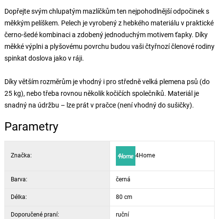
Dopřejte svým chlupatým mazlíčkům ten nejpohodlnější odpočinek s
měkkým pelíškem. Pelech je vyrobený z hebkého materiálu v praktické
černo-šedé kombinaci a zdobený jednoduchým motivem ťapky. Díky
měkké výplni a plyšovému povrchu budou vaši čtyřnozí členové rodiny
spinkat doslova jako v ráji.
Díky větším rozměrům je vhodný i pro středně velká plemena psů (do
25 kg), nebo třeba rovnou několik kočičích společníků. Materiál je
snadný na údržbu – lze prát v pračce (není vhodný do sušičky).
Parametry
Značka:
4Home
Barva:
černá
Délka:
80 cm
Doporučené praní:
ruční