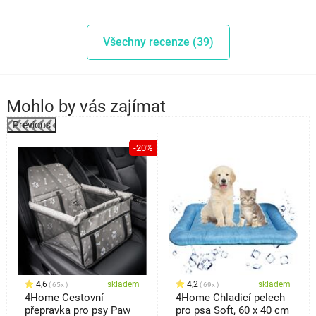
Všechny recenze (39)
Mohlo by vás zajímat
Previous
%
-20%
4,6
skladem
4,2
skladem
65x
69x
4Home Cestovní
4Home Chladicí pelech
přepravka pro psy Paw
pro psa Soft, 60 x 40 cm