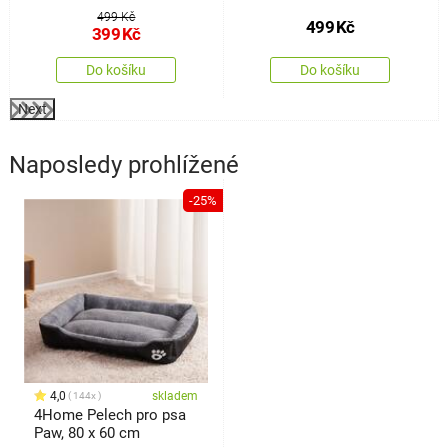
499 Kč
499
Kč
399
Kč
Do košíku
Do košíku
Next
Naposledy prohlížené
-25%
4,0
skladem
144x
4Home Pelech pro psa
Paw, 80 x 60 cm