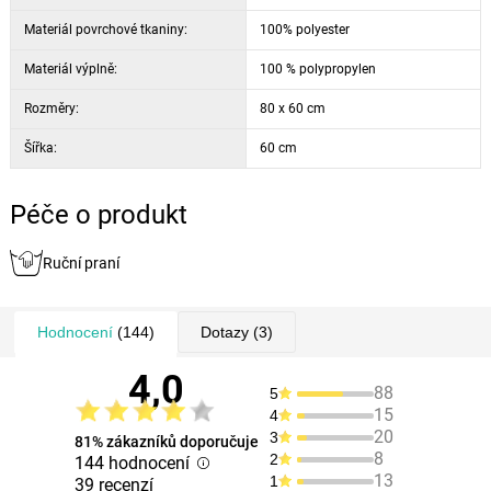
Materiál povrchové tkaniny:
100% polyester
Materiál výplně:
100 % polypropylen
Rozměry:
80 x 60 cm
Šířka:
60 cm
Péče o produkt
Ruční praní
Hodnocení
(144)
Dotazy
(3)
4,0
88
5
15
4
20
3
81% zákazníků doporučuje
8
2
144 hodnocení
13
1
39 recenzí