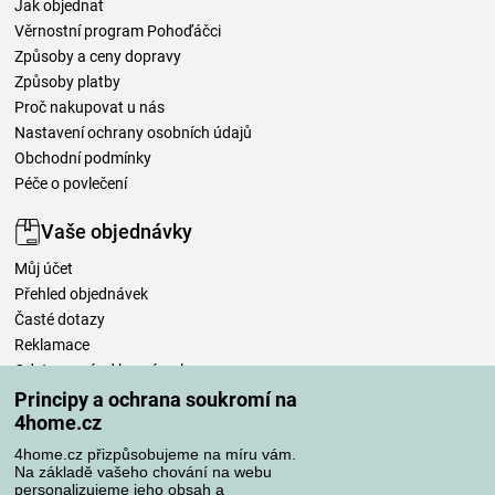
Jak objednat
Věrnostní program Pohoďáčci
Způsoby a ceny dopravy
Způsoby platby
Proč nakupovat u nás
Nastavení ochrany osobních údajů
Obchodní podmínky
Péče o povlečení
Vaše objednávky
Můj účet
Přehled objednávek
Časté dotazy
Reklamace
Odstoupení od kupní smlouvy
Pravidla zpracování recenzí
Principy a ochrana soukromí na
4home.cz
Způsoby dopravy
4home.cz přizpůsobujeme na míru vám.
Na základě vašeho chování na webu
personalizujeme jeho obsah a