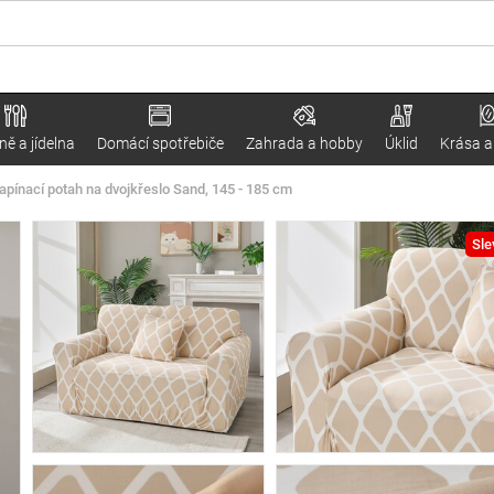
ě a jídelna
Domácí spotřebiče
Zahrada a hobby
Úklid
Krása a
pínací potah na dvojkřeslo Sand, 145 - 185 cm
Sle