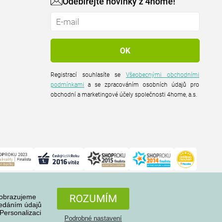
Odebírejte novinky z 4home!
Registrací souhlasíte se
Všeobecnými obchodními
podmínkami
a se zpracováním osobních údajů pro
obchodní a marketingové účely společnosti 4home, a.s.
zobrazujeme
ROZUMÍM
ředáním údajů
Personalizaci
Podrobné nastavení