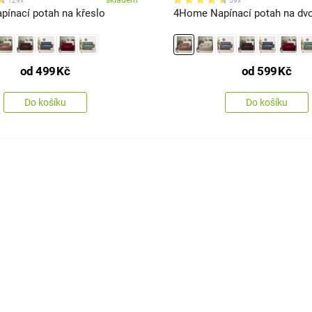
skladem
129x
59x
ínací potah na křeslo
4Home Napínací potah na dvo
od
499
Kč
od
599
Kč
Do košíku
Do košíku