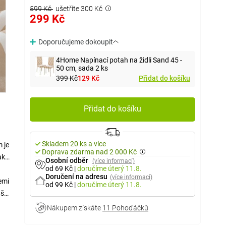
599 Kč
ušetříte 300 Kč
299 Kč
Doporučujeme dokoupit
4Home Napínací potah na židli Sand 45 -
50 cm, sada 2 ks
399 Kč
129 Kč
Přidat do košíku
Přidat do košíku
Skladem 20 ks a více
 je
Doprava zdarma nad 2 000 Kč
ak
Osobní odběr
(více informací)
od 69 Kč
|
doručíme
úterý 11.8.
Doručení na adresu
(více informací)
emi
od 99 Kč
|
doručíme
úterý 11.8.
áš
Nákupem získáte
11 Pohoďáčků