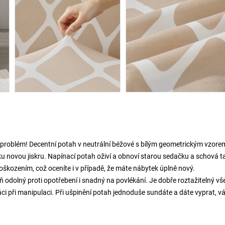
problém! Decentní potah v neutrální béžové s bílým geometrickým vzorem
u novou jiskru. Napínací potah oživí a obnoví starou sedačku a schová t
poškozením, což oceníte i v případě, že máte nábytek úplně nový.
ň odolný proti opotřebení i snadný na povlékání. Je dobře roztažitelný vš
i při manipulaci. Při ušpinění potah jednoduše sundáte a dáte vyprat, v