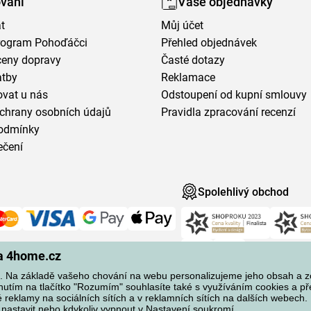
vání
Vaše objednávky
t
Můj účet
program Pohoďáčci
Přehled objednávek
ceny dopravy
Časté dotazy
atby
Reklamace
vat u nás
Odstoupení od kupní smlouvy
chrany osobních údajů
Pravidla zpracování recenzí
odmínky
ečení
Spolehlivý obchod
na 4home.cz
 Na základě vašeho chování na webu personalizujeme jeho obsah a 
knutím na tlačítko "Rozumím" souhlasíte také s využíváním cookies a p
reklamy na sociálních sítích a v reklamních sítích na dalších webech. 
 nastavit nebo kdykoliv vypnout v
Nastavení soukromí