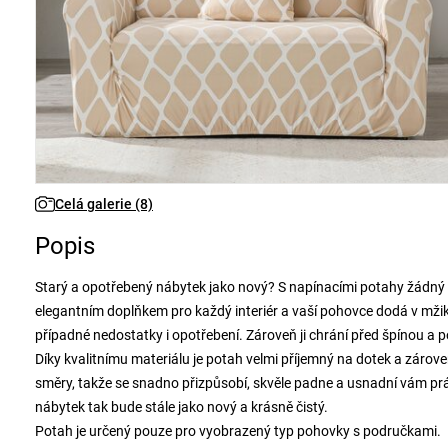
Celá galerie (8)
Popis
Starý a opotřebený nábytek jako nový? S napínacími potahy žádný 
elegantním doplňkem pro každý interiér a vaší pohovce dodá v mžik
případné nedostatky i opotřebení. Zároveň ji chrání před špínou a 
Díky kvalitnímu materiálu je potah velmi příjemný na dotek a zárove
směry, takže se snadno přizpůsobí, skvěle padne a usnadní vám prác
nábytek tak bude stále jako nový a krásně čistý.
Potah je určený pouze pro vyobrazený typ pohovky s područkami.