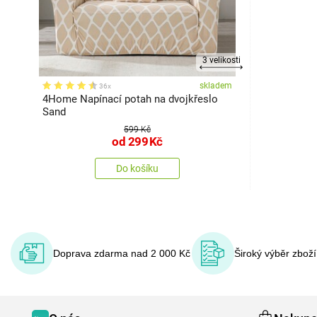
3 velikosti
skladem
36x
4Home Napínací potah na dvojkřeslo
Sand
599 Kč
od
299
Kč
Do košíku
Doprava zdarma nad 2 000 Kč
Široký výběr zbož