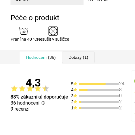
Péče o produkt
Praní na 40 °C
Nesušit v sušičce
Hodnocení
(36)
Dotazy
(1)
4,3
24
5
8
4
0
3
88% zákazníků doporučuje
2
2
36 hodnocení
2
1
9 recenzí