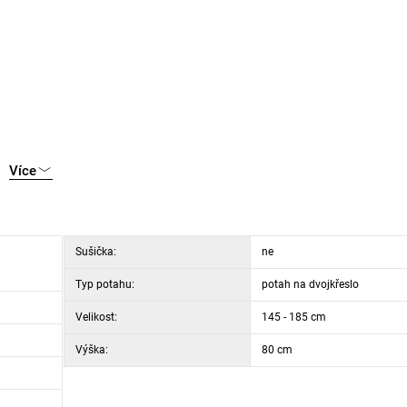
Více
Sušička:
ne
Typ potahu:
potah na dvojkřeslo
Velikost:
145 - 185 cm
Výška:
80 cm