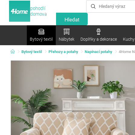
pohodlí
domova
Bytový textil
Nábytek
Doplňky a dekorace
Kuchyn
Bytový textil
Přehozy a potahy
Napínací potahy
4Home Na