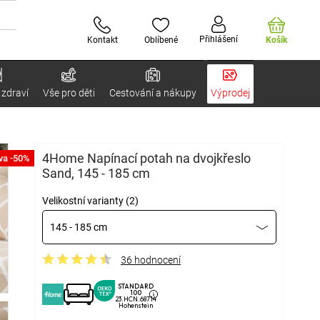
Přihlášení
Kontakt
Oblíbené
Košík
 zdraví
Vše pro děti
Cestování a nákupy
Výprodej
4Home Napínací potah na dvojkřeslo
va -50%
Sand, 145 - 185 cm
Velikostní varianty (2)
145 - 185 cm
36 hodnocení
STANDARD
100
23.HCN.68714
Hohenstein