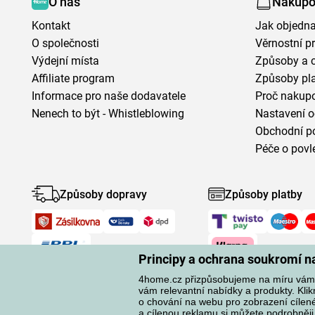
O nás
Nakupo
Kontakt
Jak objedna
O společnosti
Věrnostní 
Výdejní místa
Způsoby a 
Affiliate program
Způsoby pl
Informace pro naše dodavatele
Proč nakupo
Nenech to být - Whistleblowing
Nastavení o
Obchodní p
Péče o povl
Způsoby dopravy
Způsoby platby
Principy a ochrana soukromí 
4home.cz přizpůsobujeme na míru vám.
vám relevantní nabídky a produkty. Kli
o chování na webu pro zobrazení cílené 
a cílenou reklamu si můžete podrobněji