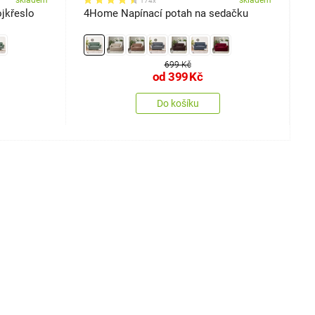
skladem
skladem
174x
jkřeslo
4Home Napínací potah na sedačku
4
699 Kč
od
399
Kč
Do košíku