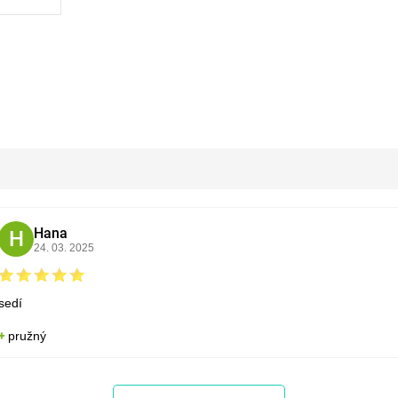
Hana
H
24. 03. 2025
sedí
pružný