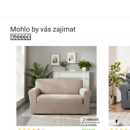
Mohlo by vás zajímat
Previous
-25%
kosti
2 velikosti