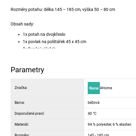
Rozměry potahu: délka 145 – 185 cm, výška 50 – 80 cm
Obsah sady:
1x potah na dvojkřeslo
1x povlak na polštářek 45 x 45 cm
8x fixační váleček
Parametry
Značka:
4Home
Barva:
béžová
Doporučené praní:
40 °C
Materiál:
94 % polyester, 6 % elastan
Rozměry:
145 - 185 cm