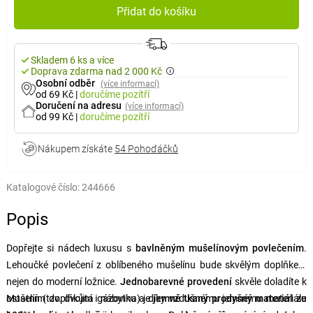
Přidat do košíku
Skladem 6 ks a více
Doprava zdarma nad 2 000 Kč
Osobní odběr
(více informací)
od 69 Kč
|
doručíme
pozítří
Doručení na adresu
(více informací)
od 99 Kč
|
doručíme
pozítří
Nákupem získáte
54 Pohoďáčků
Katalogové číslo:
244666
Popis
Dopřejte si nádech luxusu s
bavlněným mušelínovým povlečením
.
Lehoučké povlečení z oblíbeného mušelínu bude skvělým doplňkem
nejen do moderní ložnice.
Jednobarevné provedení
skvěle doladíte k
ostatním doplňkům i nábytku a díky vzdušnému jemnému materiálu
Mušelín (tzv. dvojitá gázovina) je
jemně tkaný prodyšný materiál ze