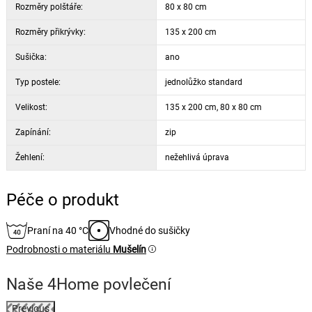
Rozměry polštáře:
80 x 80 cm
Rozměry přikrývky:
135 x 200 cm
Sušička:
ano
Typ postele:
jednolůžko standard
Velikost:
135 x 200 cm, 80 x 80 cm
Zapínání:
zip
Žehlení:
nežehlivá úprava
Péče o produkt
Praní na 40 °C
Vhodné do sušičky
Podrobnosti o materiálu
Mušelín
Naše 4Home povlečení
Previous