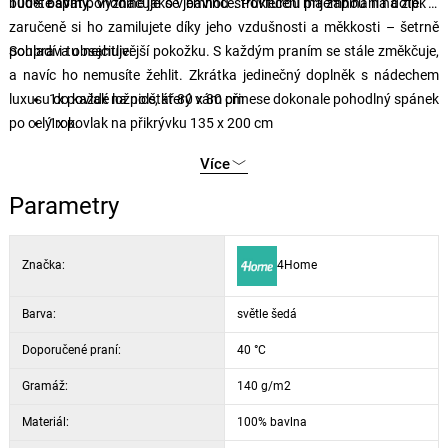
budete spát pohodlně jako v bavlnce. Povlečení má zapínání na zip.
100% bavlny.
Vyznačuje se jemnou strukturou příjemnou na dotek a
zaručeně si ho zamilujete díky jeho vzdušnosti a měkkosti – šetrně
pohladí i tu nejcitlivější pokožku. S každým praním se stále změkčuje,
Souprava obsahuje:
a navíc ho nemusíte žehlit. Zkrátka jedinečný doplněk s nádechem
luxusu do každé ložnice, který vám přinese dokonale pohodlný spánek
1x povlak na polštář 80 x 80 cm
po celý rok.
1x povlak na přikrývku 135 x 200 cm
Více
Parametry
Značka:
4Home
Barva:
světle šedá
Doporučené praní:
40 °C
Gramáž:
140 g/m2
Materiál:
100% bavlna