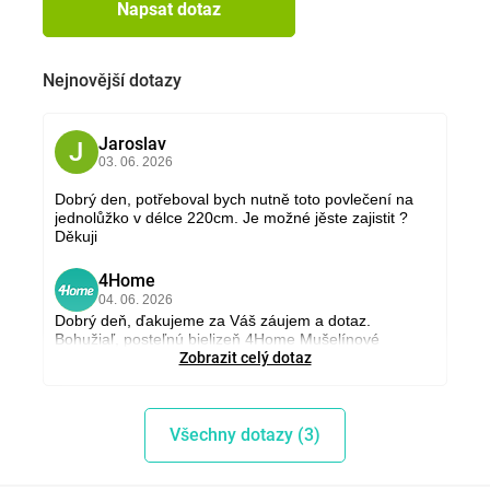
Napsat dotaz
Nejnovější dotazy
Jaroslav
J
03. 06. 2026
Dobrý den, potřeboval bych nutně toto povlečení na
jednolůžko v délce 220cm. Je možné jěste zajistit ?
Děkuji
4Home
4
04. 06. 2026
Dobrý deň, ďakujeme za Váš záujem a dotaz.
Bohužiaľ, posteľnú bielizeň 4Home Mušelínové
obliečky Sand v rozmere na jednolôžko s dĺžkou 220
Zobrazit celý dotaz
cm nemáme v našej ponuke. V prípade akýchkoľvek
ďalších otázok nás, prosím, neváhajte opäť
kontaktovať. Pekný deň, Tímea, www.4home.cz
Všechny dotazy (3)