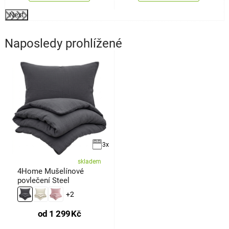
Next
Naposledy prohlížené
3x
skladem
4Home Mušelínové
povlečení Steel
+2
od
1 299
Kč