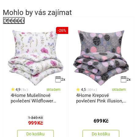
Mohlo by vás zajímat
Previous
-26%
k
2x
2x
4,9
skladem
4,5
skladem
5x
331x
4Home Mušelínové
4Home Krepové
povlečení Wildflower
povlečení Pink illusion,
Harmony, 140 x 220 cm,
140 x 200 cm, 70 x 90
70 x 90 cm
cm
1 349 Kč
699
Kč
999
Kč
Do košíku
Do košíku