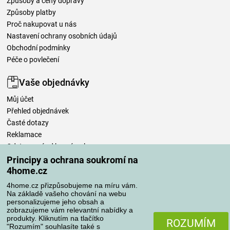
Způsoby a ceny dopravy
Způsoby platby
Proč nakupovat u nás
Nastavení ochrany osobních údajů
Obchodní podmínky
Péče o povlečení
Vaše objednávky
Můj účet
Přehled objednávek
Časté dotazy
Reklamace
Odstoupení od kupní smlouvy
Pravidla zpracování recenzí
Principy a ochrana soukromí na
4home.cz
Způsoby dopravy
4home.cz přizpůsobujeme na míru vám.
Na základě vašeho chování na webu
personalizujeme jeho obsah a
zobrazujeme vám relevantní nabídky a
produkty. Kliknutím na tlačítko
ROZUMÍM
Způsoby platby
"Rozumím" souhlasíte také s