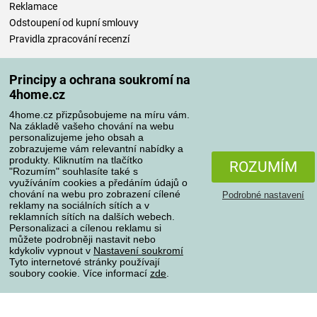
Reklamace
Odstoupení od kupní smlouvy
Pravidla zpracování recenzí
Způsoby dopravy
Principy a ochrana soukromí na
4home.cz
4home.cz přizpůsobujeme na míru vám.
Způsoby platby
Na základě vašeho chování na webu
personalizujeme jeho obsah a
zobrazujeme vám relevantní nabídky a
produkty. Kliknutím na tlačítko
ROZUMÍM
"Rozumím" souhlasíte také s
Spolehlivý obchod
využíváním cookies a předáním údajů o
chování na webu pro zobrazení cílené
Podrobné nastavení
reklamy na sociálních sítích a v
reklamních sítích na dalších webech.
Personalizaci a cílenou reklamu si
můžete podrobněji nastavit nebo
kdykoliv vypnout v
Nastavení soukromí
Tyto internetové stránky používají
soubory cookie. Více informací
zde
.
Ochrana osobních údajů
O souborech cookies