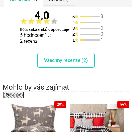
4,0
3
5
1
4
0
3
80% zákazníků doporučuje
0
2
5 hodnocení
1
1
2 recenzí
Všechny recenze (2)
Mohlo by vás zajímat
Previous
%
-20%
-56%