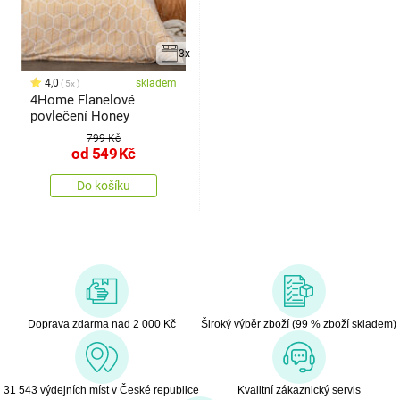
3x
4,0
skladem
5x
4Home Flanelové
povlečení Honey
799 Kč
od
549
Kč
Do košíku
Doprava zdarma nad 2 000 Kč
Široký výběr zboží (99 % zboží skladem)
31 543 výdejních míst v České republice
Kvalitní zákaznický servis