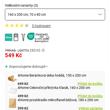
Velikostní varianty (3)
160 x 200 cm, 70 x 80 cm
5 hodnocení
STANDARD
100
14.HPK.45000
Boennigheim
799 Kč
ušetříte 250 Kč
549 Kč
Doporučujeme dokoupit
4Home Beránková deka hnědá, 150 x 200 cm
699 Kč
Přidat do košíku
4Home Celoroční přikrývka Klasik, 160 x 200 cm
499 Kč
Přidat do košíku
4Home prostěradlo mikroflanel béžová, 180 x 200 cm
599 Kč
Vybrat variantu