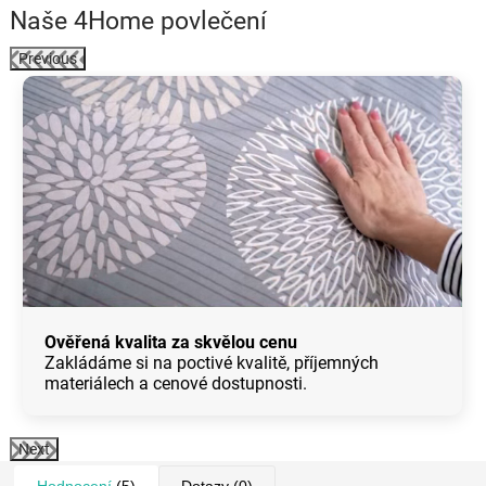
Naše 4Home povlečení
Previous
Ověřená kvalita za skvělou cenu
Zakládáme si na poctivé kvalitě, příjemných
materiálech a cenové dostupnosti.
Next
Hodnocení
(5)
Dotazy
(0)