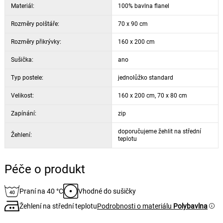
Materiál:
100% bavlna flanel
Rozměry polštáře:
70 x 90 cm
Rozměry přikrývky:
160 x 200 cm
Sušička:
ano
Typ postele:
jednolůžko standard
Velikost:
160 x 200 cm, 70 x 80 cm
Zapínání:
zip
doporučujeme žehlit na střední
Žehlení:
teplotu
Péče o produkt
Praní na 40 °C
Vhodné do sušičky
Žehlení na střední teplotu
Podrobnosti o materiálu
Polybavlna