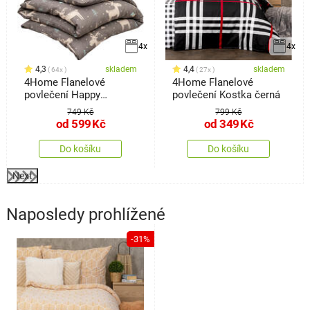
4x
4x
4,3
skladem
4,4
skladem
64x
27x
4Home Flanelové
4Home Flanelové
povlečení Happy
povlečení Kostka černá
reindeer
749 Kč
799 Kč
od
599
Kč
od
349
Kč
Do košíku
Do košíku
Next
Naposledy prohlížené
-31%