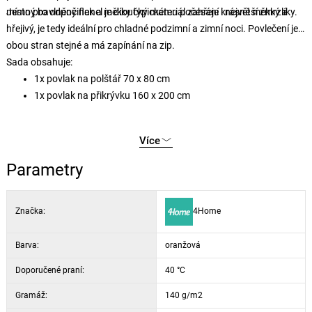
místo pro odpočinek a měkoučký materiál zahřeje i největší zmrzlíky.
Jemný bavlněný flanel je díky typickému počesání krásně měkký a
hřejivý, je tedy ideální pro chladné podzimní a zimní noci. Povlečení je z
obou stran stejné a má zapínání na zip.
Sada obsahuje:
1x povlak na polštář 70 x 80 cm
1x povlak na přikrývku 160 x 200 cm
Více
Parametry
Značka:
4Home
Barva:
oranžová
Doporučené praní:
40 °C
Gramáž:
140 g/m2