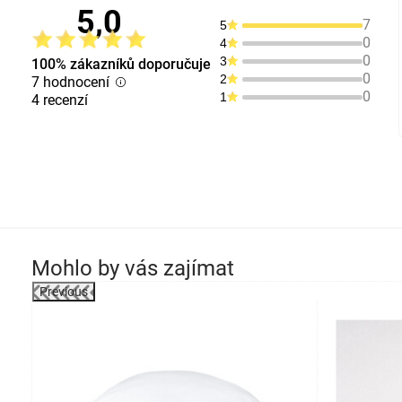
5,0
7
5
0
4
0
3
100% zákazníků doporučuje
0
2
7 hodnocení
0
1
4 recenzí
Mohlo by vás zajímat
Previous