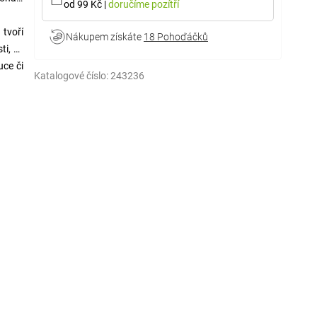
od 99 Kč
|
doručíme
pozítří
 tvoří
Nákupem získáte
18 Pohoďáčků
ti, že
uce či
Katalogové číslo:
243236