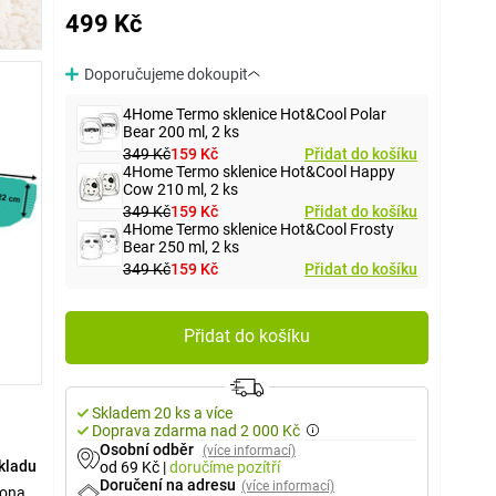
499 Kč
Doporučujeme dokoupit
4Home Termo sklenice Hot&Cool Polar
Bear 200 ml, 2 ks
349 Kč
159 Kč
Přidat do košíku
4Home Termo sklenice Hot&Cool Happy
Cow 210 ml, 2 ks
349 Kč
159 Kč
Přidat do košíku
4Home Termo sklenice Hot&Cool Frosty
Bear 250 ml, 2 ks
349 Kč
159 Kč
Přidat do košíku
Přidat do košíku
Skladem 20 ks a více
Doprava zdarma nad 2 000 Kč
Osobní odběr
(více informací)
kladu
od 69 Kč
|
doručíme
pozítří
Doručení na adresu
(více informací)
onale