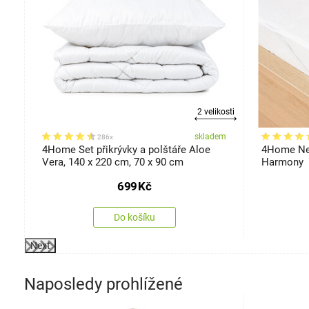
kosti
2 velikosti
em
skladem
286x
4Home Set přikrývky a polštáře Aloe
4Home Nep
Vera, 140 x 220 cm, 70 x 90 cm
Harmony
699
Kč
Do košíku
Next
Naposledy prohlížené