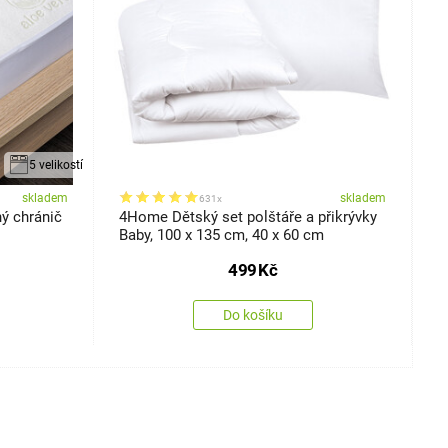
5 velikostí
skladem
skladem
631x
ý chránič
4Home Dětský set polštáře a přikrývky
4
Baby, 100 x 135 cm, 40 x 60 cm
s
499
Kč
Do košíku