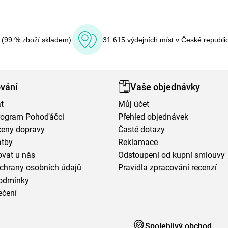
í (99 % zboží skladem)
31 615 výdejních míst v České republi
vání
Vaše objednávky
t
Můj účet
program Pohoďáčci
Přehled objednávek
ceny dopravy
Časté dotazy
atby
Reklamace
vat u nás
Odstoupení od kupní smlouvy
chrany osobních údajů
Pravidla zpracování recenzí
odmínky
ečení
Spolehlivý obchod