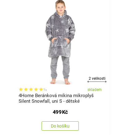
2 velikosti
skladem
7x
4Home Beránková mikina mikroplyš
Silent Snowfall, uni S - dětské
499
Kč
Do košíku