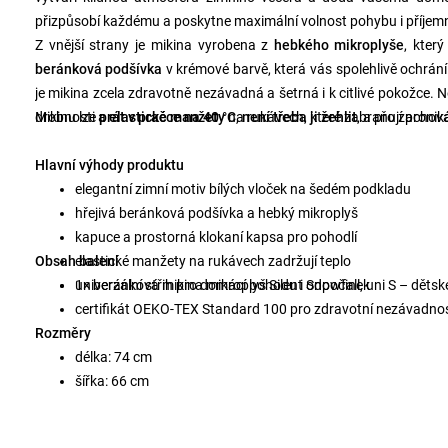
přizpůsobí každému a poskytne maximální volnost pohybu i příjemné
Z vnější strany je mikina vyrobena z
hebkého mikroplyše
, kter
beránková podšívka
v krémové barvě, která vás spolehlivě ochrání
je mikina zcela zdravotně nezávadná a šetrná i k citlivé pokožce.
N
drobnosti a
Mikinu lze
prát v pračce na 40 °C
elastické manžety
na rukávech, které zabraňují pronik
,
není třeba ji žehlit
, a pro zacho
Hlavní výhody produktu
elegantní zimní motiv bílých vloček na šedém podkladu
hřejivá beránková podšívka a hebký mikroplyš
kapuce a prostorná klokaní kapsa pro pohodlí
Obsah balení
elastické manžety na rukávech zadržují teplo
univerzální střih pro domácí pohodu i odpočinek
1× beránková mikina mikroplyš Silent Snowfall, uni S – dětsk
certifikát OEKO-TEX Standard 100 pro zdravotní nezávadno
Rozměry
délka: 74 cm
šířka: 66 cm
délka rukávu: 46 cm