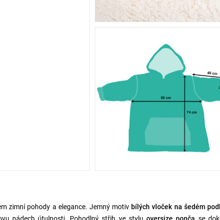
em zimní pohody a elegance. Jemný motiv
bílých vloček na šedém pod
vu nádech útulnosti. Pohodlný střih ve stylu
oversize ponča
se dok