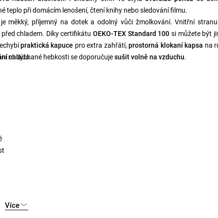
 teplo při domácím lenošení, čtení knihy nebo sledování filmu.
ý je měkký, příjemný na dotek a odolný vůči žmolkování. Vnitřní stranu
 před chladem. Díky certifikátu
OEKO-TEX Standard 100
si můžete být jis
echybí
praktická kapuce
pro extra zahřátí,
prostorná klokaní kapsa
na r
ání chladu.
vání nadýchané hebkosti se doporučuje
sušit volně na vzduchu
.
é
st
Více