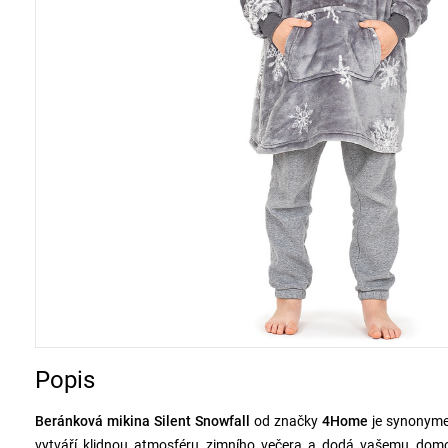
Popis
Beránková mikina Silent Snowfall
od značky
4Home
je synonym
vytváří klidnou atmosféru zimního večera a dodá vašemu domo