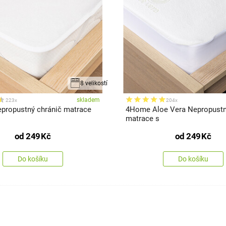
8 velikostí
skladem
223x
204x
ropustný chránič matrace
4Home Aloe Vera Nepropustn
matrace s
od
249
Kč
od
249
Kč
Do košíku
Do košíku