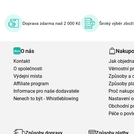
Doprava zdarma nad 2 000 Kč
Široký výběr zbož
O nás
Nakupo
Kontakt
Jak objedna
O společnosti
Věrnostní 
Výdejní místa
Způsoby a 
Affiliate program
Způsoby pl
Informace pro naše dodavatele
Proč nakupo
Nenech to být - Whistleblowing
Nastavení o
Obchodní p
Péče o povl
Způsoby dopravy
Způsoby platby