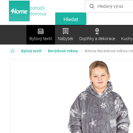
pohodlí
domova
Bytový textil
Nábytek
Doplňky a dekorace
Kuchyn
Bytový textil
Beránkové mikiny
4Home Beránková mikina mikr