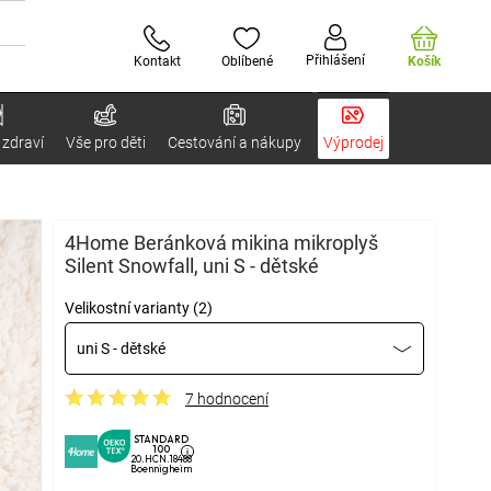
Přihlášení
Kontakt
Oblíbené
Košík
 zdraví
Vše pro děti
Cestování a nákupy
Výprodej
4Home Beránková mikina mikroplyš
Silent Snowfall, uni S - dětské
Velikostní varianty (2)
uni S - dětské
7 hodnocení
STANDARD
100
20.HCN.18488
Boennigheim