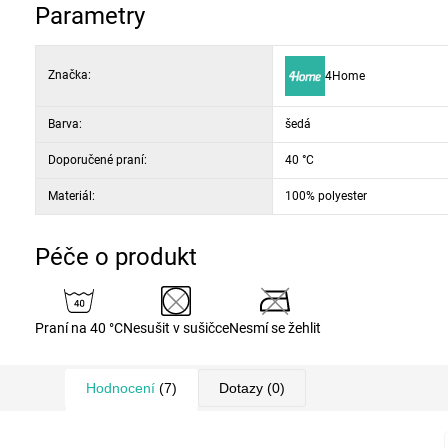
Parametry
Značka:
4Home
Barva:
šedá
Doporučené praní:
40 °C
Materiál:
100% polyester
Péče o produkt
Praní na 40 °C
Nesušit v sušičce
Nesmí se žehlit
Hodnocení
(7)
Dotazy
(0)