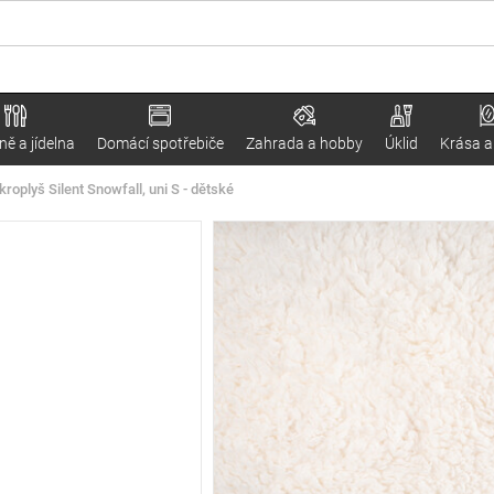
ě a jídelna
Domácí spotřebiče
Zahrada a hobby
Úklid
Krása a
oplyš Silent Snowfall, uni S - dětské