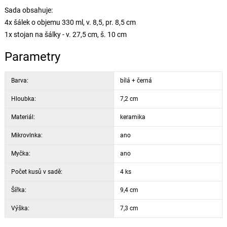
Sada obsahuje:
4x šálek o objemu 330 ml, v. 8,5, pr. 8,5 cm
1x stojan na šálky - v. 27,5 cm, š. 10 cm
Parametry
Barva:
bílá + černá
Hloubka:
7,2 cm
Materiál:
keramika
Mikrovlnka:
ano
Myčka:
ano
Počet kusů v sadě:
4 ks
Šířka:
9,4 cm
Výška:
7,3 cm