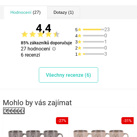
Hodnocení
(27)
Dotazy
(1)
4,4
23
5
0
4
1
3
85% zákazníků doporučuje
0
2
27 hodnocení
3
1
6 recenzí
Všechny recenze (6)
Mohlo by vás zajímat
Previous
-27%
-31%