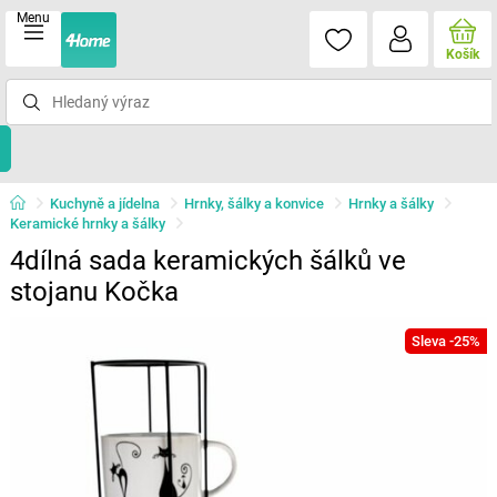
Menu
Košík
Kuchyně a jídelna
Hrnky, šálky a konvice
Hrnky a šálky
Keramické hrnky a šálky
4dílná sada keramických šálků ve
stojanu Kočka
Sleva -25%