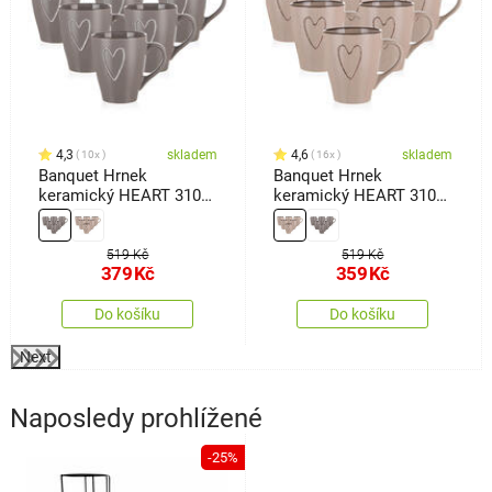
4,3
skladem
4,6
skladem
10x
16x
Banquet Hrnek
Banquet Hrnek
keramický HEART 310
keramický HEART 310
ml, 6 ks, hnědá
ml, 6 ks, béžová
519 Kč
519 Kč
379
Kč
359
Kč
Do košíku
Do košíku
Next
Naposledy prohlížené
-25%