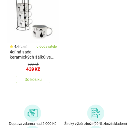
4,4
u dodavatele
27x
4dílná sada
keramických šálků ve
stojanu Kočka
589 Kč
439
Kč
Do košíku
Doprava zdarma nad 2 000 Kč
Široký výběr zboží (99 % zboží skladem)