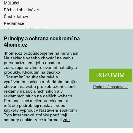
Můj účet
Přehled objednávek
Časté dotazy
Reklamace
Odstoupení od kupní smlouvy
Pravidla zpracování recenzí
Principy a ochrana soukromí na
4home.cz
Způsoby dopravy
4home.cz přizpůsobujeme na míru vám.
Na základě vašeho chování na webu
personalizujeme jeho obsah a
zobrazujeme vám relevantní nabídky a
produkty. Kliknutím na tlačítko
Způsoby platby
ROZUMÍM
"Rozumím" souhlasíte také s
využíváním cookies a předáním údajů o
chování na webu pro zobrazení cílené
Podrobné nastavení
reklamy na sociálních sítích a v
Spolehlivý obchod
reklamních sítích na dalších webech.
Personalizaci a cílenou reklamu si
můžete podrobněji nastavit nebo
kdykoliv vypnout v
Nastavení soukromí
Tyto internetové stránky používají
soubory cookie. Více informací
zde
.