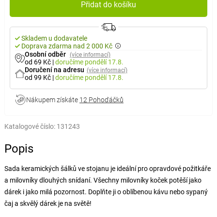
Přidat do košíku
Skladem u dodavatele
Doprava zdarma nad 2 000 Kč
Osobní odběr
(více informací)
od 69 Kč
|
doručíme
pondělí 17.8.
Doručení na adresu
(více informací)
od 99 Kč
|
doručíme
pondělí 17.8.
Nákupem získáte
12 Pohoďáčků
Katalogové číslo:
131243
Popis
Sada keramických šálků ve stojanu je ideální pro opravdové požitkáře
a milovníky dlouhých snídaní. Všechny milovníky koček potěší jako
dárek i jako milá pozornost. Doplňte ji o oblíbenou kávu nebo sypaný
čaj a skvělý dárek je na světě!