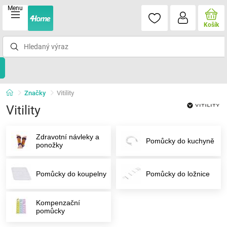
Menu
Košík
Značky
Vitility
Vitility
Zdravotní návleky a
Pomůcky do kuchyně
ponožky
Pomůcky do koupelny
Pomůcky do ložnice
Kompenzační
pomůcky