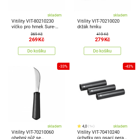
skladem
skladem
Vitility VIT-80210230
Vitility VIT-70210020
víčko pro hrnek Sure-
držák hrnku
Grip, malé
369 Kč
419 Kč
269
Kč
279
Kč
Do košíku
Do košíku
-33%
-43%
skladem
4,0
skladem
1x
Vitility VIT-70210060
Vitility VIT-70410240
ohebný nůž se
úchytky pro psací pera,