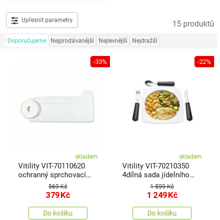
Upřesnit parametry
15 produktů
Doporučujeme
Nejprodávanější
Nejlevnější
Nejdražší
-33%
-22%
skladem
skladem
Vitility VIT-70110620
Vitility VIT-70210350
ochranný sprchovací
4dílná sada jídelního
návlek na dětskou nohu
setu
569 Kč
1 599 Kč
379
Kč
1 249
Kč
Do košíku
Do košíku