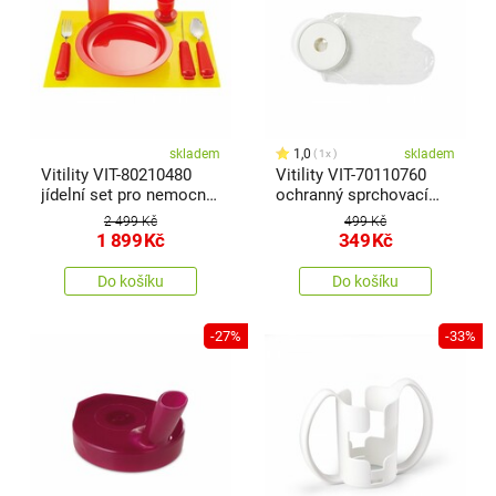
skladem
1,0
skladem
1x
Vitility VIT-80210480
Vitility VIT-70110760
jídelní set pro nemocné
ochranný sprchovací
Alzheimerem
návlek na paži a loket
2 499 Kč
499 Kč
1 899
Kč
349
Kč
Do košíku
Do košíku
-27%
-33%