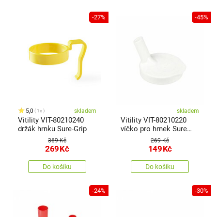
-27%
-45%
5,0
skladem
skladem
1x
Vitility VIT-80210240
Vitility VIT-80210220
držák hrnku Sure-Grip
víčko pro hrnek Sure
Grip, velké
369 Kč
269 Kč
269
Kč
149
Kč
Do košíku
Do košíku
-24%
-30%