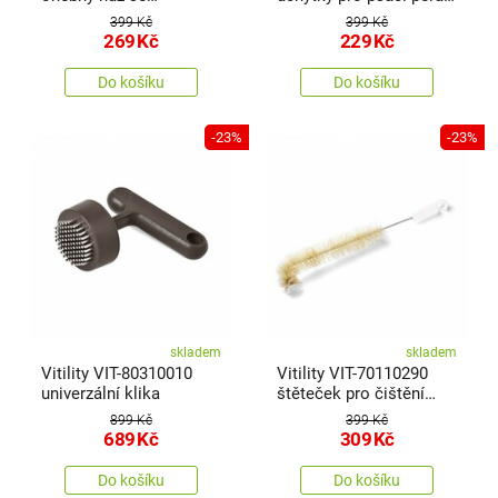
zesílenou rukojetí
pěnové
399 Kč
399 Kč
269
Kč
229
Kč
Do košíku
Do košíku
-23%
-23%
skladem
skladem
Vitility VIT-80310010
Vitility VIT-70110290
univerzální klika
štěteček pro čištění
nádoby na moč
899 Kč
399 Kč
689
Kč
309
Kč
Do košíku
Do košíku