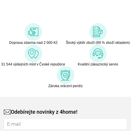
let v domácím pečovatelském trhu.
Nabízí širokou škálu produktů pro nemocnice, zdravotnická zařízení,
lékárny, obchody se zdravotními potřebami a pro zdravotnické
pracovníky. Vitility naslouchá potřebám svým zákazníkům a spojuje je
s odbornými znalostmi v oblasti výroby a inovace, dokáže tak
Doprava zdarma nad 2 000 Kč
Široký výběr zboží (99 % zboží skladem)
nabídnout kompletní portfolio a zlepšení kvality života podporou
nezávislosti a pohodlí díky cenově dostupným a kvalitním produktům.
31 544 výdejních míst v České republice
Kvalitní zákaznický servis
Záruka vrácení peněz
Odebírejte novinky z 4home!