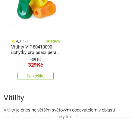
4,0
skladem
1x
Vitility VIT-80410090
úchytky pro psací pera,
střední
439 Kč
329
Kč
Do košíku
Vitility
Vitility je dnes největším světovým dodavatelem v oblasti
pomůcek pro zdravotní potíže a omezení, usnadňuje lidské životy
celý text
od roku 2008 a produkty této značky najdete v téměř 50 zemích.
Přestože značka existuje pouze od roku 2008, původ organizace
je mnohem starší, Vitility je rodinný podnik s bohatou historií 40