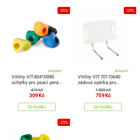
-26%
-25%
skladem
skladem
Vitility VIT-80410080
Vitility VIT-70110640
úchytky pro psací pera,
zádová opěrka pro
malé
koupelnové sedátko
419 Kč
1 009 Kč
309
Kč
759
Kč
Do košíku
Do košíku
-25%