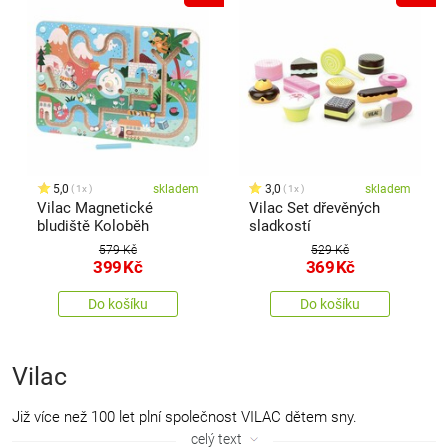
5,0
skladem
3,0
skladem
1x
1x
Vilac Magnetické
Vilac Set dřevěných
bludiště Koloběh
sladkostí
579 Kč
529 Kč
399
Kč
369
Kč
Do košíku
Do košíku
Vilac
Již více než 100 let plní společnost VILAC dětem sny.
Francouzská značka VILAC jako vlajková loď francouzského
celý text