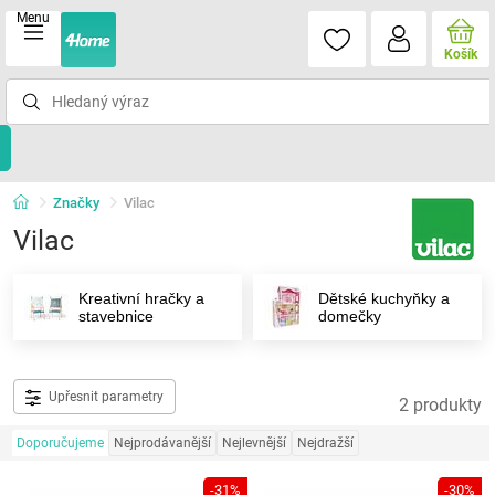
Menu
Košík
Značky
Vilac
Vilac
Kreativní hračky a
Dětské kuchyňky a
stavebnice
domečky
Upřesnit parametry
2 produkty
Doporučujeme
Nejprodávanější
Nejlevnější
Nejdražší
-31%
-30%