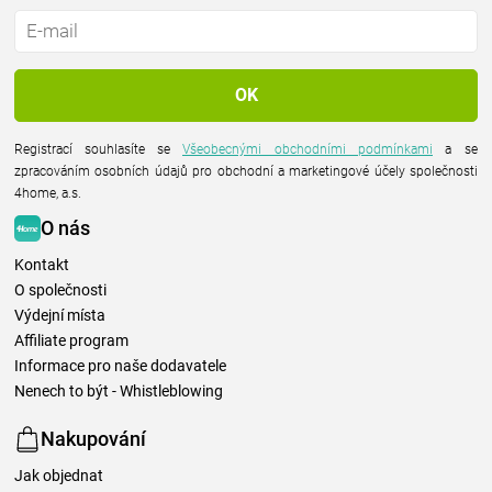
jedinečné, nadčasové, vždy trendy a dokáží okouzlit všechny generace.
Pomáhá utvářet dětskou představivost svými radostnými ilustracemi či
designy a reinterpretací klasických hraček, které se jen tak neokoukají.
Registrací souhlasíte se
Všeobecnými obchodními podmínkami
a se
zpracováním osobních údajů pro obchodní a marketingové účely společnosti
4home, a.s.
O nás
Kontakt
O společnosti
Výdejní místa
Affiliate program
Informace pro naše dodavatele
Nenech to být - Whistleblowing
Nakupování
Jak objednat