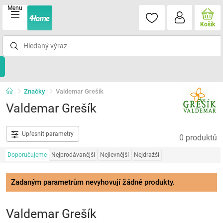
Menu
Košík
Značky
Valdemar Grešík
Valdemar Grešík
Upřesnit parametry
0 produktů
Doporučujeme
Nejprodávanější
Nejlevnější
Nejdražší
Zadaným parametrům nevyhovují žádné produkty.
Valdemar Grešík