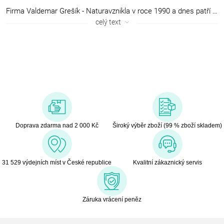
Firma Valdemar Grešík - Naturavznikla v roce 1990 a dnes patří mezi přední české výrobce bylinných čajů,ovocných čajů, koření, kapek, mastí, koupelí z léčivých bylin,potravinových doplňků. Kromě toho distribuujeme široký sortiment domácích izahraničních výrobků se zaměřením na čaje, čajové příslušenství, preparáty zbylin a další sortiment určený pro lékárny a bylinkářství.
celý text
Doprava zdarma nad 2 000 Kč
Široký výběr zboží (99 % zboží skladem)
31 529 výdejních míst v České republice
Kvalitní zákaznický servis
Záruka vrácení peněz