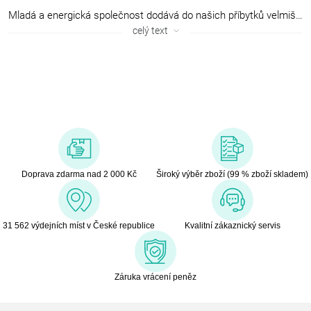
Mladá a energická společnost dodává do našich příbytků velmiširoký sortiment zboží. Hlavním produktem jsou ale přikrývky a polštáře seskvělým poměrem kvality a ceny. Díky nim si zákazníci užívají opravdové pohodlíběhem spánku. Vedle přikrývek Rotexim vyrábí také kojící polštáře, sedáky,sedací vaky, plážová lehátka a mnoho dalších věcí, pro které najdete praktickévyužití i u vás doma.Současná produkceRotexim zahájil provoz teprve v roce 2 000, přesto dnes patřímezi nejvýznamnější české výrobce a co se týče přikrývek a polštářů, patří unás mezi nejprodávanější. Výrobky, které si koupíte v různých obchodníchřetězcích, s logem daného prodejce, totiž často pochází právě z produkce firmyRotexim. Každý řetězec tak prodává originální produkt sestavený dle jehospecifických požadavků, pod svou vlastní značkou. Všechny tyto značky všakspojuje společná kvalita a punc českého výrobku.
celý text
Doprava zdarma nad 2 000 Kč
Široký výběr zboží (99 % zboží skladem)
31 562 výdejních míst v České republice
Kvalitní zákaznický servis
Záruka vrácení peněz