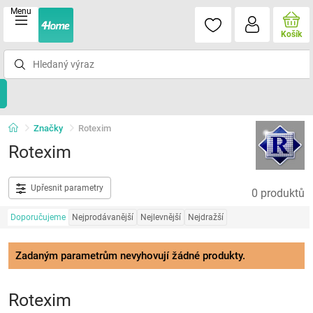
Menu
Košík
Značky
Rotexim
Rotexim
Upřesnit parametry
0 produktů
Doporučujeme
Nejprodávanější
Nejlevnější
Nejdražší
Zadaným parametrům nevyhovují žádné produkty.
Rotexim