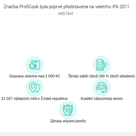
Značka ProfiCook byla poprvé představena na veletrhu IFA 2011
v Berlíně. Nabízí vysoce kvalitní kuchyňské spotřebiče, které se
celý text
těší velké oblibě a uznání mezi zákazníky. Jsou distribuovány
řadou významných obchodních partnerů, specializovaných
elektro prodejen, e-shopů v Německu i v zahraničí. ProfiCook je
jednou ze značek Clatronic International GmbH a nabízí bohatý
sortiment s více než 150 různými výrobky.
Doprava zdarma nad 2 000 Kč
Široký výběr zboží (99 % zboží skladem)
31 507 výdejních míst v České republice
Kvalitní zákaznický servis
Záruka vrácení peněz