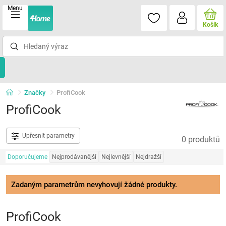
Menu
Košík
Značky
ProfiCook
ProfiCook
Upřesnit parametry
0 produktů
Doporučujeme
Nejprodávanější
Nejlevnější
Nejdražší
Zadaným parametrům nevyhovují žádné produkty.
ProfiCook