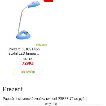
skladem
Prezent 63105 Flipp
stolní LED lampa,
4,68W, 3000K, modrá
969 Kč
729
Kč
Do košíku
Prezent
Populární slovenská značka svítidel PREZENT se pyšní
dlouholetou tradicí. Nabídka značky zahrnuje praktická i užitková
celý text