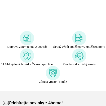
stropní a nástěnná svítidla, bodové osvětlení, lustry, lampy i
pracovní svítidla v moderním i klasickém stylu nejen pro
domácnosti. V neposlední řadě portfolio svítidel doplňuje i
zahradní a venkovní osvětlení.
Při výrobě osvětlení značky Prezent je kladen důraz na velmi dobrou
kvalitu při zachování co možná nejvýhodnější ceny. A proto je často
vyhledávané jako doplněk pro osvětlení v interiérech vedle
luxusnějších designerských kousků.
Doprava zdarma nad 2 000 Kč
Široký výběr zboží (99 % zboží skladem)
31 614 výdejních míst v České republice
Kvalitní zákaznický servis
Záruka vrácení peněz
Odebírejte novinky z 4home!