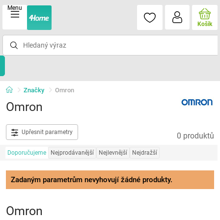
Menu
Košík
Značky
Omron
Omron
Upřesnit parametry
0 produktů
Doporučujeme
Nejprodávanější
Nejlevnější
Nejdražší
Zadaným parametrům nevyhovují žádné produkty.
Omron