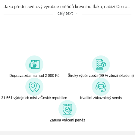
Jako přední světový výrobce měřičů krevního tlaku, nabízí Omron technologie světové třídy nejen u produktů denní potřeby. Vizí japonské společnosti Omron je poskytování profesionálních, snadno použitelných přístrojů pro péči o zdraví jak v lékařském, tak i domácím prostředí. Tyto přístroje jsou určeny pro všechny aspekty péče o zdraví. Díky intenzivnímu výzkumu a neustálému vývoji zaručují produkty značky Omron vynikající řešení pro vaši denní péči o zdraví v domácím prostředí.
celý text
Doprava zdarma nad 2 000 Kč
Široký výběr zboží (99 % zboží skladem)
31 561 výdejních míst v České republice
Kvalitní zákaznický servis
Záruka vrácení peněz