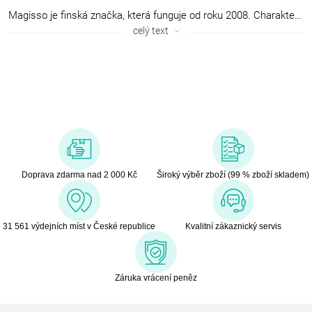
Magisso je finská značka, která funguje od roku 2008. Charakteristický rys její produkce je jednoduchost, elegance, čistota provedení a zajímavé pojetí funkce. Inspirace a tvorba vznikají ze skutečné potřeby, nikoliv z marketingového oddělení. Značka získala některé z nejprestižnějších světových cen za design.
celý text
Doprava zdarma nad 2 000 Kč
Široký výběr zboží (99 % zboží skladem)
31 561 výdejních míst v České republice
Kvalitní zákaznický servis
Záruka vrácení peněz