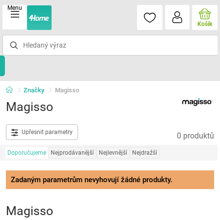
Menu
Košík
Značky
Magisso
Magisso
Upřesnit parametry
0 produktů
Doporučujeme
Nejprodávanější
Nejlevnější
Nejdražší
Zadaným parametrům nevyhovují žádné produkty.
Magisso