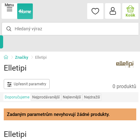
Menu
Košík
Značky
Elletipi
Elletipi
Upřesnit parametry
0 produktů
Doporučujeme
Nejprodávanější
Nejlevnější
Nejdražší
Zadaným parametrům nevyhovují žádné produkty.
Elletipi