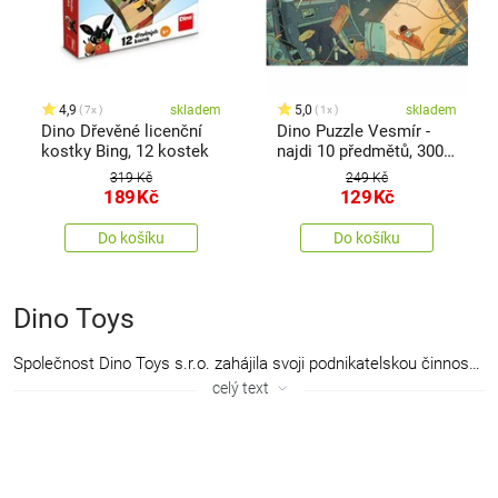
4,9
skladem
5,0
skladem
7x
1x
Dino Dřevěné licenční
Dino Puzzle Vesmír -
kostky Bing, 12 kostek
najdi 10 předmětů, 300
dílků XL
319 Kč
249 Kč
189
Kč
129
Kč
Do košíku
Do košíku
Dino Toys
Společnost Dino Toys s.r.o. zahájila svoji podnikatelskou činnost v roce 1994.Aktivity společnosti zahrnují vlastní nakladatelskou činnost v oblasti her, puzzlí a obrázkových kostek - program Dino a obchodní činnost v oboru hraček v tuzemsku i zahraničí.Do povědomí široké veřejnosti se společnost dostala díky řadě úspěšných her a širokému sortimentů puzzlí. Mezi nejúspěšnější tituly společenských her v posledních desetiletí na českém trhu se řadí: „Dostihy a sázky“ (dva a půl miliónů prodaných kusů), „Člověče nezlob se“ a „Pojď si hrát“. Široký program rovněž využívá atraktivní mezinárodní i domácí licence jako: Walt Disney nebo Zdeněk Miler atd. Dino Toys je rovněž výhradním distributorem špičkových produktů Disney plyše a Rubik’s . Standardní program je každý rok doplňován akčními produkty.Společnost vyvíjí vlastní Dino program puzzlí, společenských her a obrázkových kostek, ve kterém při zachování vysoké kvality respektuje jak kulturní, tak cenové zvyklosti lokálních trhů. Dino program využívá významné licenční tituly pro všechny zmíněné sortimenty. Nabízí kompletní program dětských a dospělých puzzlí, dětských, rodinných, edukativních i party her ve velmi dobré kvalitě. Společnost Dino Toys spolupracuje s významnými výtvarníky, grafiky a vynálezci a pro jednotlivé zákazníky nabízí výrobu speciálních nebo lokálně adaptovaných titulů.
celý text