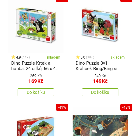
4,9
skladem
5,0
skladem
11x
10x
Dino Puzzle Krtek a
Dino Puzzle 3v1
houba, 24 dílků, 66 x 47
Králíček Bing/Bing si
cm, od 2 let
hraje, 3x 55 dílků, 27 x
269 Kč
249 Kč
19 x 4 cm
169
Kč
149
Kč
Do košíku
Do košíku
-41%
-48%