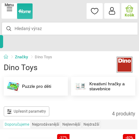
Menu
Košík
Značky
Dino Toys
Dino Toys
Kreativní hračky a
Puzzle pro děti
stavebnice
Upřesnit parametry
4 produkty
Doporučujeme
Nejprodávanější
Nejlevnější
Nejdražší
-37%
-40%