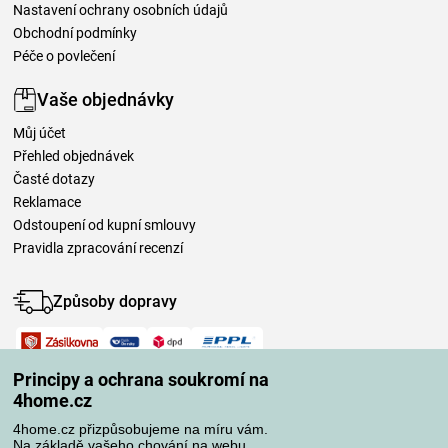
Nastavení ochrany osobních údajů
Obchodní podmínky
Péče o povlečení
Vaše objednávky
Můj účet
Přehled objednávek
Časté dotazy
Reklamace
Odstoupení od kupní smlouvy
Pravidla zpracování recenzí
Způsoby dopravy
Způsoby platby
Principy a ochrana soukromí na
4home.cz
4home.cz přizpůsobujeme na míru vám.
Spolehlivý obchod
Na základě vašeho chování na webu