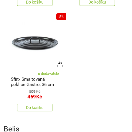
Do košíku
Do košíku
-8%
4x
u dodavatele
Sfinx Smaltovaná
poklice Gastro, 36 cm
509 Kč
469
Kč
Do košíku
Belis