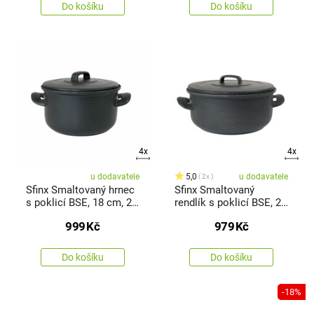
Do košíku
Do košíku
4x
4x
u dodavatele
5,0
u dodavatele
2x
Sfinx Smaltovaný hrnec
Sfinx Smaltovaný
s poklicí BSE, 18 cm, 2,2
rendlík s poklicí BSE, 20
l
cm, 2 l
999
Kč
979
Kč
Do košíku
Do košíku
-18%