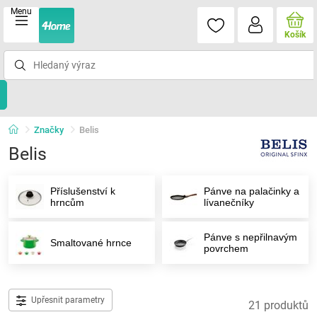
Menu
Košík
Značky
Belis
Belis
Příslušenství k
Pánve na palačinky a
hrncům
lívanečníky
Pánve s nepřilnavým
Smaltované hrnce
povrchem
Upřesnit parametry
21 produktů