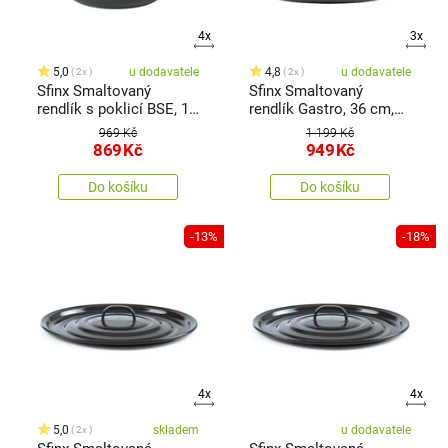
4x
3x
5,0
u dodavatele
4,8
u dodavatele
2x
2x
Sfinx Smaltovaný
Sfinx Smaltovaný
rendlík s poklicí BSE, 16
rendlík Gastro, 36 cm,
cm, 1,25 l
16 l
969 Kč
1 199 Kč
869
Kč
949
Kč
Do košíku
Do košíku
-13%
-18%
4x
4x
5,0
skladem
u dodavatele
2x