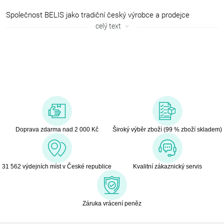
Společnost BELIS jako tradiční český výrobce a prodejce
kuchyňského náčiní vám pomůže připomenout, jaká je radost s
celý text
takovým nádobím vařit, péct a smažit. Smaltované nádobí
vyráběné v Českých Budějovicích dnes právem obnovuje svou
slávu a vrací se do tuzemských kuchyní – a to díky velkému
množství svých výhod: dlouhé životnosti, zdravotní nezávadnosti i
pro alergiky, univerzálnímu použití na indukčních deskách,
plynových sporácích i elektrických plotýnkách.
Sortiment tradičního smaltovaného nádobí je naplněn všemi
obvyklými kousky, které si oblíbily už hospodyňky během mnoha
předchozích desetiletí. I dnes tak můžete vybírat velké i menší hrnce a
Doprava zdarma nad 2 000 Kč
Široký výběr zboží (99 % zboží skladem)
rendlíky, poklice, oválné i obdélníkové pekáče, smaltované misky,
pečicí formy a plechy. Generacemi ověřená konstrukce a použité
materiály dávají jistotu, že bude vaření probíhat zdravě a bez
31 562 výdejních míst v České republice
Kvalitní zákaznický servis
nebezpečí uvolňování nežádoucích látek do jídel. Robustní hrnce,
pekáče a zapékací mísy díky akumulaci dlouho udrží teplotu.
Záruka vrácení peněz