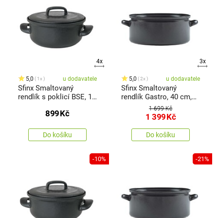
4x
3x
5,0
u dodavatele
5,0
u dodavatele
1x
2x
Sfinx Smaltovaný
Sfinx Smaltovaný
rendlík s poklicí BSE, 18
rendlík Gastro, 40 cm,
cm, 1,5 l
20 l
1 699 Kč
899
Kč
1 399
Kč
Do košíku
Do košíku
-10%
-21%