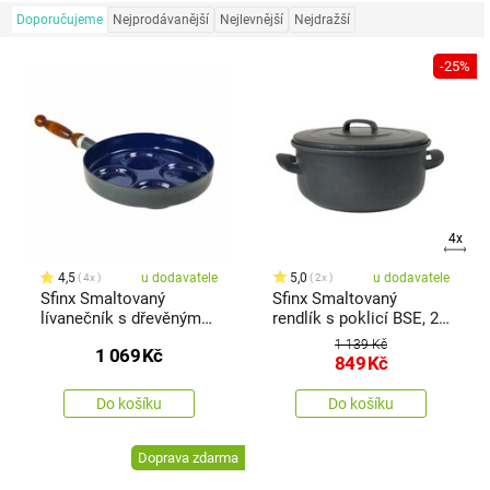
Doporučujeme
Nejprodávanější
Nejlevnější
Nejdražší
-25%
4x
4,5
u dodavatele
5,0
u dodavatele
4x
2x
Sfinx Smaltovaný
Sfinx Smaltovaný
lívanečník s dřevěným
rendlík s poklicí BSE, 24
držadlem BSE, 24 cm
cm, 4 l
1 139 Kč
1 069
Kč
849
Kč
Do košíku
Do košíku
Doprava zdarma