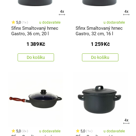
4x
4x
5,0
u dodavatele
u dodavatele
1x
Sfinx Smaltovaný hrnec
Sfinx Smaltovaný hrnec
Gastro, 36 cm, 20 l
Gastro, 32 cm, 16 l
1 389
Kč
1 259
Kč
Do košíku
Do košíku
4x
5,0
u dodavatele
5,0
u dodavatele
2x
1x