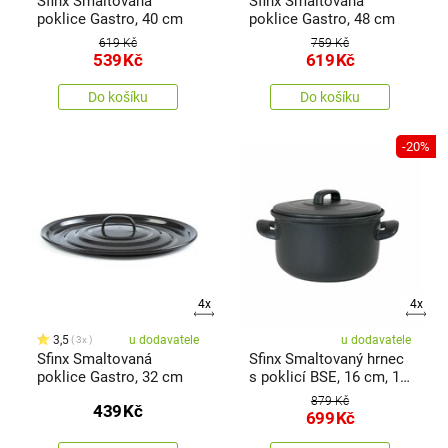
Sfinx Smaltovaná
Sfinx Smaltovaná
poklice Gastro, 40 cm
poklice Gastro, 48 cm
619 Kč
759 Kč
539
Kč
619
Kč
Do košíku
Do košíku
-20%
4x
4x
3,5
u dodavatele
u dodavatele
3x
Sfinx Smaltovaná
Sfinx Smaltovaný hrnec
poklice Gastro, 32 cm
s poklicí BSE, 16 cm, 1,5
l
879 Kč
439
Kč
699
Kč