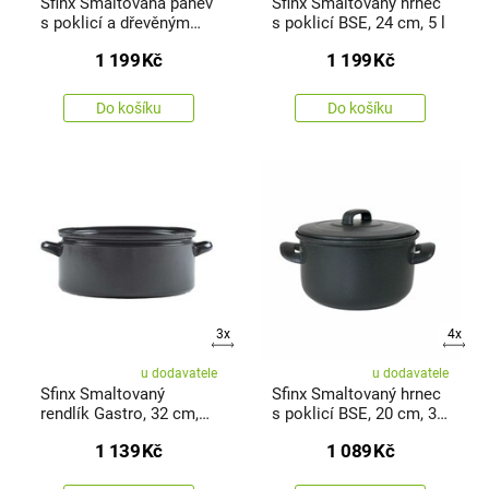
Sfinx Smaltovaná pánev
Sfinx Smaltovaný hrnec
s poklicí a dřevěným
s poklicí BSE, 24 cm, 5 l
držadlem BSE, 26 cm,
1 199
Kč
1 199
Kč
2,8 l
Do košíku
Do košíku
3x
4x
u dodavatele
u dodavatele
Sfinx Smaltovaný
Sfinx Smaltovaný hrnec
rendlík Gastro, 32 cm,
s poklicí BSE, 20 cm, 3,5
10 l
l
1 139
Kč
1 089
Kč