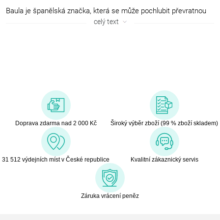
Baula je španělská značka, která se může pochlubit převratnou
novinkou na poli eko drogerie – čisticí prostředky v rozpustných
celý text
tabletách. Uklízejte pohodlně a bez plastů! Tyto účinné a k přírodě
šetrné čisticí prostředky mají certifikaci ECOCERT a neprodukují
žádný plastový odpad. Malá koncentrovaná tableta plně nahradí
běžně používaný čisticí prostředek, stačí ji jednoduše rozpustit ve
vodě.
Doprava zdarma nad 2 000 Kč
Široký výběr zboží (99 % zboží skladem)
31 512 výdejních míst v České republice
Kvalitní zákaznický servis
Záruka vrácení peněz