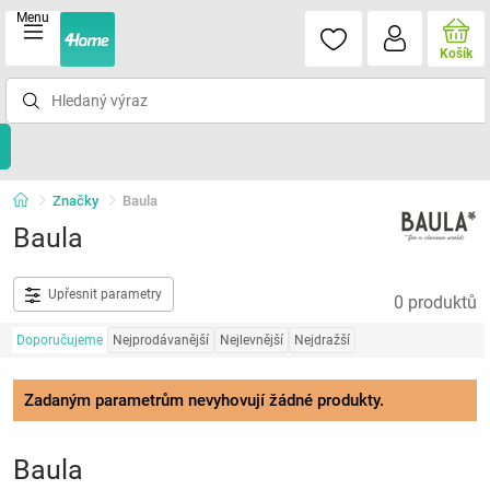
Menu
Košík
Značky
Baula
Baula
Upřesnit parametry
0 produktů
Doporučujeme
Nejprodávanější
Nejlevnější
Nejdražší
Zadaným parametrům nevyhovují žádné produkty.
Baula