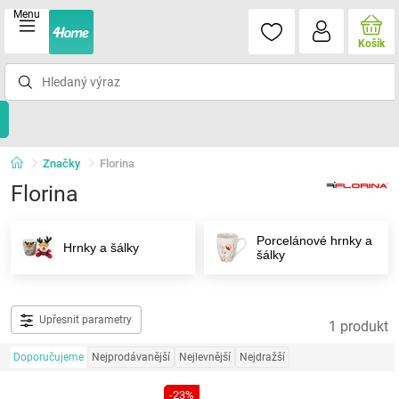
Menu
Košík
Značky
Florina
Florina
Porcelánové hrnky a
Hrnky a šálky
šálky
Upřesnit parametry
1 produkt
Doporučujeme
Nejprodávanější
Nejlevnější
Nejdražší
-23%