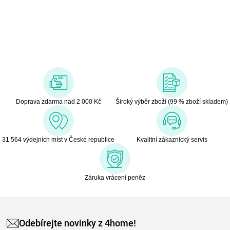
Florina : Domácí potřeby vyrobené ze skla, procelánu and
nerezové oceli.
Botti : Elektro spotřebiče pro kuchyň, domácnost a krásu.
Miss Lucy : Bohatý výběr v kategorii textilu jako pokrývky, ložní
prádlo, prostěradla, ručníky atd.
Doprava zdarma nad 2 000 Kč
Široký výběr zboží (99 % zboží skladem)
31 564 výdejních míst v České republice
Kvalitní zákaznický servis
Záruka vrácení peněz
Odebírejte novinky z 4home!