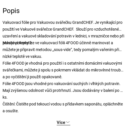
Popis
Vakuovací fólie pro Vakuovou svářečku GrandCHEF. Je vynikající pro
použití ve Vakuové svářečce GrandCHEF. Slouží pro vzduchotěsné
uzavření a vakuové skladování potravin v lednici, v mrazničce nebo při
pokojové teplotě.
Masité pokrmy lze ve vakuovací fólii 4FOOD účinně marinovat a
můžete je připravit metodou „sous-vide“, tedy pomalým vařením při
nízké teplotě ve vakuu.
Fólie 4FOOD je vhodná pro použití i s ostatními domácími vakuovými
svářečkami, můžete ji spolu s pokrmem vkládat do mikrovlnné trouby
a po vyčištění ji použít opakovaně.
Fólie 4FOOD jsou vhodné pro vakuování suchých i vlhkých potravin.
Mají zvýšenou odolnost vůči protrhnutí. Jsou dodávány v balení po 2
ks.
Čištění: Čistěte pod tekoucí vodou s přídavkem saponátu, opláchněte
a osušte.
Více