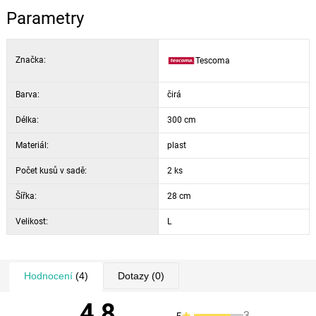
Parametry
Značka:
Tescoma
Barva:
čirá
Délka:
300 cm
Materiál:
plast
Počet kusů v sadě:
2 ks
Šířka:
28 cm
Velikost:
L
Hodnocení
(4)
Dotazy
(0)
4,8
3
5