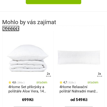
Mohlo by vás zajímat
Previous
%
2x
3x
4,6
skladem
4,7
skladem
286x
528x
4Home Set přikrývky a
4Home Relaxační
polštáře Aloe Vera, 140
polštář Náhradní manžel
x 220 cm, 70 x 90 cm
Trevlig
699
Kč
od
549
Kč