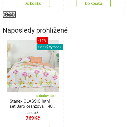
Do košíku
Do košíku
Next
Naposledy prohlížené
-14%
Český výrobek
u dodavatele
Stanex CLASSIC letní
set Jaro oranžová, 140 x
200 cm, 40 x 60 cm
899 Kč
769
Kč