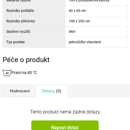
Materiál výplně:
100% polyesterové kuličky
Rozměry polštáře:
40 x 60 cm
Rozměry přikrývky:
140 x 200 cm
Sezónní využití:
letní
Typ postele:
jednolůžko standard
Péče o produkt
Praní na 40 °C
Hodnocení
Dotazy
(0)
Tento produkt nemá žádné dotazy
Napsat dotaz