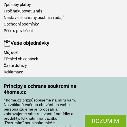
Způsoby platby
Proč nakupovat u nás
Nastavení ochrany osobních údajů
Obchodní podmínky
Péče o povlečení
Vaše objednávky
Můj účet
Přehled objednávek
Časté dotazy
Reklamace
Odstoupení od kupní smlouvy
Pravidla zpracování recenzí
Principy a ochrana soukromí na
4home.cz
Způsoby dopravy
4home.cz přizpůsobujeme na míru vám.
Na základě vašeho chování na webu
personalizujeme jeho obsah a
zobrazujeme vám relevantní nabídky a
produkty. Kliknutím na tlačítko
Způsoby platby
ROZUMÍM
"Rozumím" souhlasíte také s