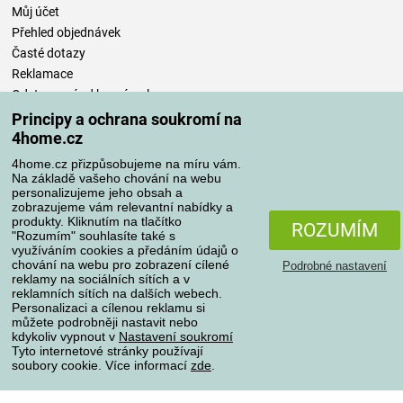
Můj účet
Přehled objednávek
Časté dotazy
Reklamace
Odstoupení od kupní smlouvy
Pravidla zpracování recenzí
Principy a ochrana soukromí na
4home.cz
Způsoby dopravy
4home.cz přizpůsobujeme na míru vám.
Na základě vašeho chování na webu
personalizujeme jeho obsah a
zobrazujeme vám relevantní nabídky a
produkty. Kliknutím na tlačítko
Způsoby platby
ROZUMÍM
"Rozumím" souhlasíte také s
využíváním cookies a předáním údajů o
chování na webu pro zobrazení cílené
Podrobné nastavení
reklamy na sociálních sítích a v
Spolehlivý obchod
reklamních sítích na dalších webech.
Personalizaci a cílenou reklamu si
můžete podrobněji nastavit nebo
kdykoliv vypnout v
Nastavení soukromí
Tyto internetové stránky používají
soubory cookie. Více informací
zde
.