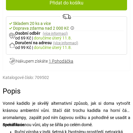
Přidat do košíku
Skladem 20 ks a více
Doprava zdarma nad 2 000 Kč
Osobní odběr
(více informací)
od 69 Kč
|
doručíme
úterý 11.8.
Doručení na adresu
(více informací)
od 99 Kč
|
doručíme
úterý 11.8.
Nákupem získáte
1 Pohoďáčka
Katalogové číslo:
709502
Popis
Vonné kadidlo je skvělý alternativní způsob, jak si doma vytvořit
krásnou ambientní vůni. Stačí dát trochu kadidla na horní část
aromalampy, zapálit pod ním čajovou svíčku a pohodlně se usadit a
nechat krásnou vůni, aby se šířila po celém domě.
Specifikace:
Ruční výroba v Indii, šetrná k životnímu prostředí, netoxická.