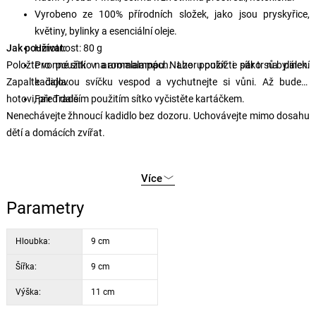
Vyrobeno ze 100% přírodních složek, jako jsou pryskyřice,
květiny, bylinky a esenciální oleje.
Jak používat:
Hmotnost: 80 g
Položte vonné sítko na aromalampu. Nahoru položte pár trsů bylinek.
Pro použití v aromalampách. Lze použít i sítko na pálení
Zapalte čajovou svíčku vespod a vychutnejte si vůni. Až budete
kadidla.
hotovi, před dalším použitím sítko vyčistěte kartáčkem.
Fair Trade
Nenechávejte žhnoucí kadidlo bez dozoru. Uchovávejte mimo dosahu
dětí a domácích zvířat.
Více
Parametry
Hloubka:
9 cm
Šířka:
9 cm
Výška:
11 cm