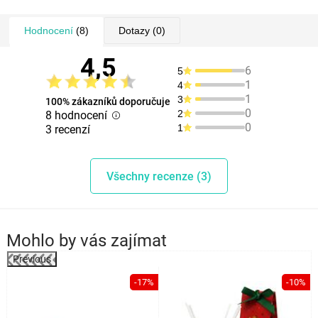
Hodnocení
(8)
Dotazy
(0)
4,5
6
5
1
4
1
3
100% zákazníků doporučuje
0
2
8 hodnocení
0
1
3 recenzí
Všechny recenze (3)
Mohlo by vás zajímat
Previous
%
-17%
-10%