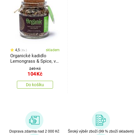
4,5
skladem
8x
Organické kadidlo
Lemongrass & Spice, ve
skleničce
249 Kč
104
Kč
Do košíku
Doprava zdarma nad 2 000 Kč
Široký výběr zboží (99 % zboží skladem)