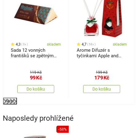
4,3
skladem
4,7
skladem
3x
58x
Sada 12 vonných
Arome Difuzér s
františků se zpětným
tyčinkami Apple and
tokem, White Sage
Cinnamon, 50 ml
119 Kč
199 Kč
99
Kč
179
Kč
Do košíku
Do košíku
Next
Naposledy prohlížené
-58%