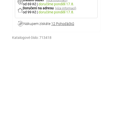
Osobní odběr
(více informací)
od 69 Kč
|
doručíme
pondělí 17.8.
Doručení na adresu
(více informací)
od 99 Kč
|
doručíme
pondělí 17.8.
Nákupem získáte
12 Pohoďáčků
Katalogové číslo:
713418
.