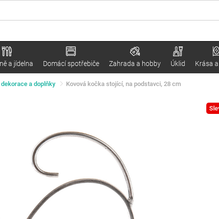
ě a jídelna
Domácí spotřebiče
Zahrada a hobby
Úklid
Krása a
 dekorace a doplňky
Kovová kočka stojící, na podstavci, 28 cm
Sle