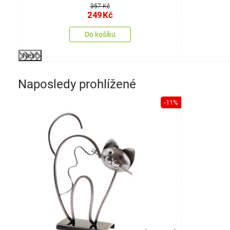
357 Kč
249
Kč
Do košíku
Next
Naposledy prohlížené
-11%