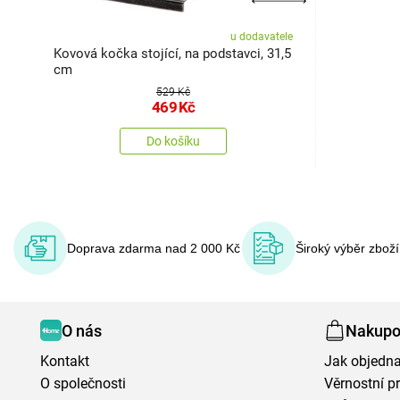
u dodavatele
Kovová kočka stojící, na podstavci, 31,5
cm
529 Kč
469
Kč
Do košíku
Doprava zdarma nad 2 000 Kč
Široký výběr zbož
O nás
Nakupo
Kontakt
Jak objedna
O společnosti
Věrnostní 