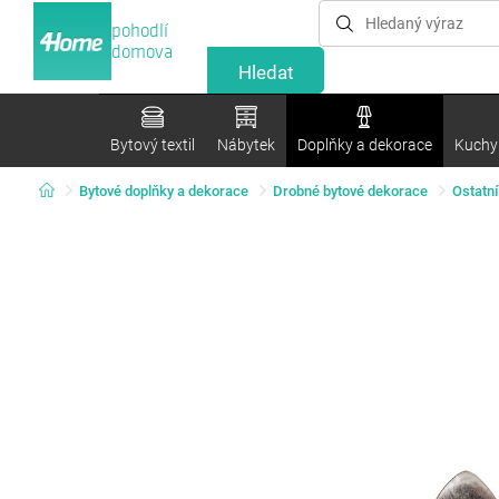
pohodlí
domova
Bytový textil
Nábytek
Doplňky a dekorace
Kuchyn
Bytové doplňky a dekorace
Drobné bytové dekorace
Ostatní