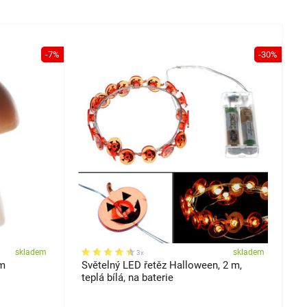
-7%
-30%
skladem
skladem
3x
cm
Světelný LED řetěz Halloween, 2 m,
P
teplá bílá, na baterie
k