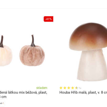
-41%
skladem
1x
ená látkou mix béžová, plast,
Houba Hřib malá, plast, v. 8 
 4 cm