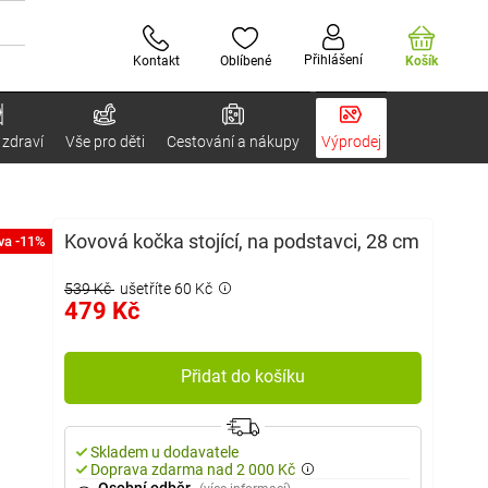
Přihlášení
Kontakt
Oblíbené
Košík
 zdraví
Vše pro děti
Cestování a nákupy
Výprodej
Kovová kočka stojící, na podstavci, 28 cm
va -11%
539 Kč
ušetříte 60 Kč
479 Kč
Přidat do košíku
Skladem u dodavatele
Doprava zdarma nad 2 000 Kč