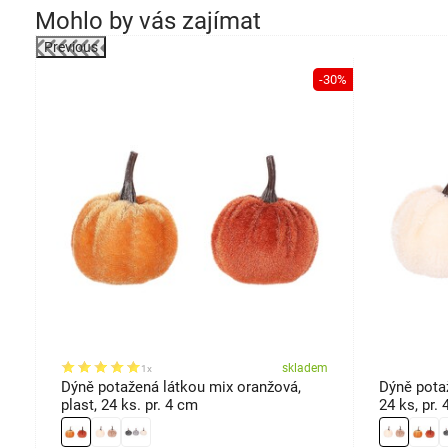
Mohlo by vás zajímat
Previous
-30%
-30%
em
skladem
1x
 x
Dýně potažená látkou mix oranžová,
Dýně potaž
plast, 24 ks. pr. 4 cm
24 ks, pr.