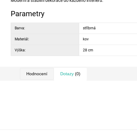
Moderní a stabilní dekorace do každého interiéru.
Parametry
Barva:
stříbrná
Materiál:
kov
Výška:
28 cm
Hodnocení
Dotazy
(0)