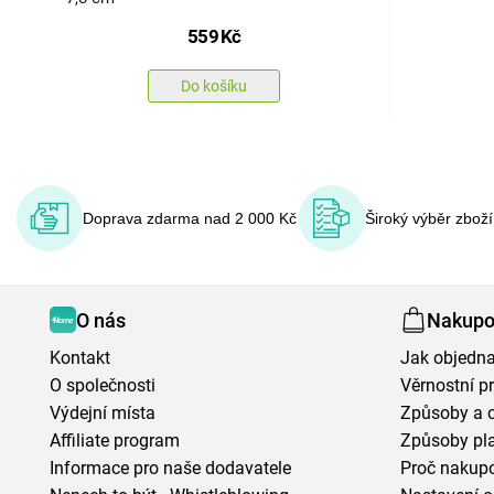
559
Kč
Do košíku
Doprava zdarma nad 2 000 Kč
Široký výběr zbož
O nás
Nakupo
Kontakt
Jak objedna
O společnosti
Věrnostní 
Výdejní místa
Způsoby a 
Affiliate program
Způsoby pl
Informace pro naše dodavatele
Proč nakupo