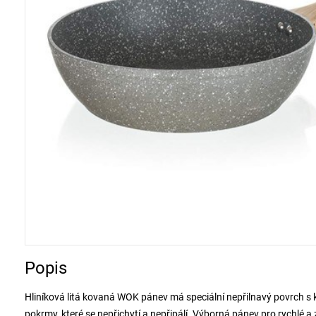
Popis
Hliníková litá kovaná WOK pánev má speciální nepřilnavý povrch s
pokrmy, které se nepřichytí a nepřipálí. Výborná pánev pro rychlé a 