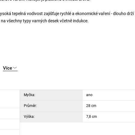
ysoká tepelná vodivost zajišťuje rychlé a ekonomické vaření - dlouho drží
á na všechny typy varných desek včetně indukce.
Více
Myčka:
ano
Průměr:
28 cm
Výška:
7,8 cm