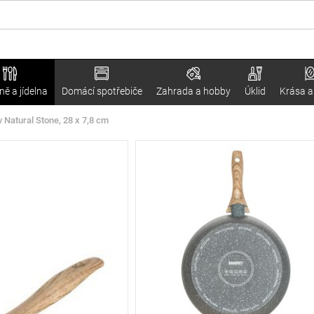
ě a jídelna
Domácí spotřebiče
Zahrada a hobby
Úklid
Krása a
Natural Stone, 28 x 7,8 cm