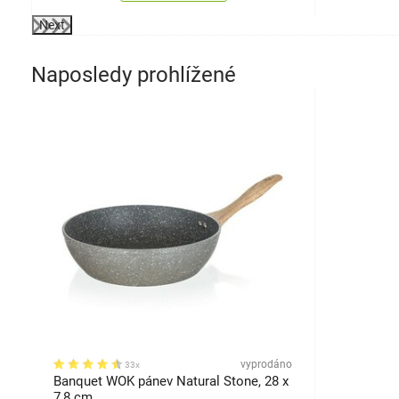
Next
Naposledy prohlížené
vyprodáno
33x
Banquet WOK pánev Natural Stone, 28 x
7,8 cm