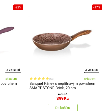
-22%
-17%
3 velikosti
3 velikosti
skladem
skladem
23x
 povrchem
Banquet Pánev s nepřilnavým povrchem
B
SMART STONE Brick, 20 cm
479 Kč
399
Kč
Do košíku