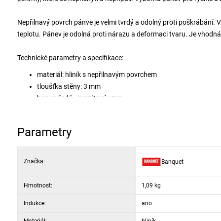
Nepřilnavý povrch pánve je velmi tvrdý a odolný proti poškrábání. V
teplotu. Pánev je odolná proti nárazu a deformaci tvaru. Je vhodn
Technické parametry a specifikace:
materiál: hliník s nepřilnavým povrchem
tloušťka stěny: 3 mm
barva: šedá - granitový vzor
materiál držadel: plast soft s imitací dřeva
myčka: ano
Parametry
Značka:
Banquet
Hmotnost:
1,09 kg
Indukce:
ano