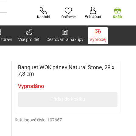
Přihlášení
Kontakt
Oblíbené
Košík
 zdraví
Vše pro děti
Cestování a nákupy
Výprodej
Banquet WOK pánev Natural Stone, 28 x
7,8 cm
Vyprodáno
Přidat do košíku
Katalogové číslo:
107667