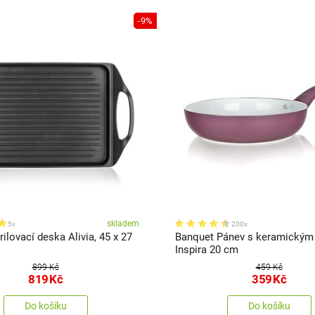
-9%
skladem
5x
200x
ilovací deska Alivia, 45 x 27
Banquet Pánev s keramickým
Inspira 20 cm
899 Kč
459 Kč
819
Kč
359
Kč
Do košíku
Do košíku