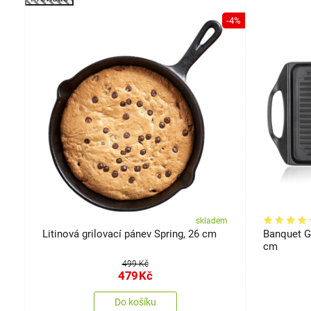
-23%
-4%
em
skladem
r.
Litinová grilovací pánev Spring, 26 cm
Banquet Gr
cm
499 Kč
479
Kč
Do košíku