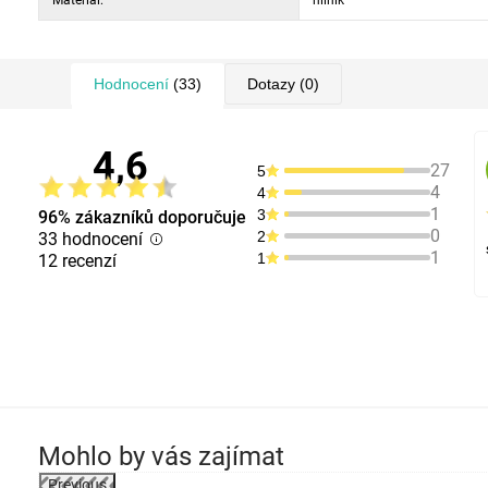
Materiál:
hliník
Hodnocení
(33)
Dotazy
(0)
4,6
27
5
4
4
1
3
96% zákazníků doporučuje
0
2
33 hodnocení
1
1
12 recenzí
Mohlo by vás zajímat
Previous