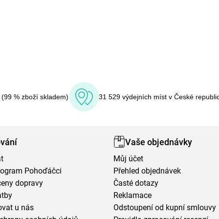
í (99 % zboží skladem)
31 529 výdejních míst v České republi
vání
Vaše objednávky
t
Můj účet
program Pohoďáčci
Přehled objednávek
ceny dopravy
Časté dotazy
atby
Reklamace
vat u nás
Odstoupení od kupní smlouvy