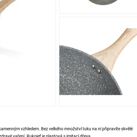
 kamenným vzhledem. Bez velkého množství tuku na ní připravíte skvělé
zdravé vaření. Rukojeť je plastová s imitací dřeva.