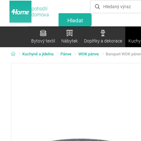
pohodlí
domova
Bytový textil
Nábytek
Doplňky a dekorace
Kuchyn
Kuchyně a jídelna
Pánve
WOK pánve
Banquet WOK pánev 