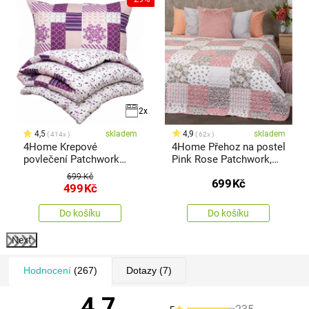
2x
4,5
skladem
4,9
skladem
414x
62x
4Home Krepové
4Home Přehoz na postel
povlečení Patchwork
Pink Rose Patchwork,
violet, 140 x 200 cm, 70
220 x 240 cm
699 Kč
699
Kč
x 90 cm
499
Kč
Do košíku
Do košíku
Next
Hodnocení
(267)
Dotazy
(7)
4,7