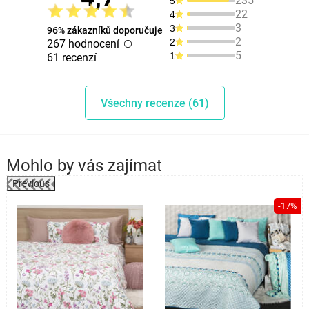
235
5
22
4
3
3
96% zákazníků doporučuje
2
2
267 hodnocení
5
1
61 recenzí
Všechny recenze (61)
Mohlo by vás zajímat
Previous
%
-17%