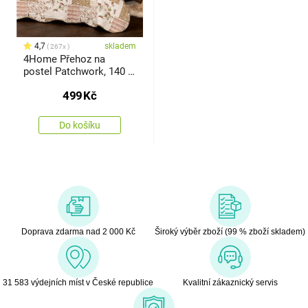
4,7
skladem
267x
4Home Přehoz na
postel Patchwork, 140 x
220 cm
499
Kč
Do košíku
Doprava zdarma nad 2 000 Kč
Široký výběr zboží (99 % zboží skladem)
31 583 výdejních míst v České republice
Kvalitní zákaznický servis