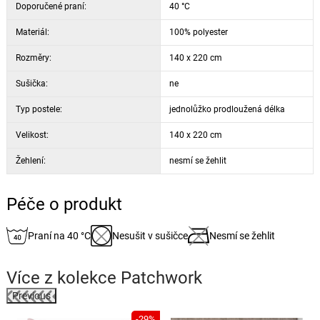
Doporučené praní:
40 °C
Materiál:
100% polyester
Rozměry:
140 x 220 cm
Sušička:
ne
Typ postele:
jednolůžko prodloužená délka
Velikost:
140 x 220 cm
Žehlení:
nesmí se žehlit
Péče o produkt
Praní na 40 °C
Nesušit v sušičce
Nesmí se žehlit
Více z kolekce
Patchwork
Previous
-29%