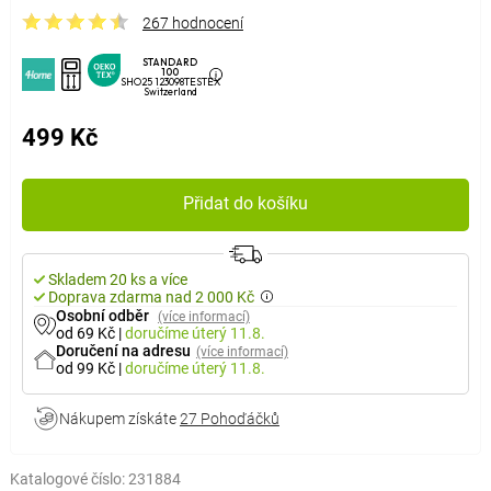
267 hodnocení
STANDARD
100
SHO25 123098TESTEX
Switzerland
499 Kč
Přidat do košíku
Skladem 20 ks a více
Doprava zdarma nad 2 000 Kč
Osobní odběr
(více informací)
od 69 Kč
|
doručíme
úterý 11.8.
Doručení na adresu
(více informací)
od 99 Kč
|
doručíme
úterý 11.8.
Nákupem získáte
27 Pohoďáčků
Katalogové číslo:
231884