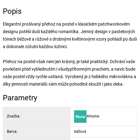
Popis
Elegantní prošívaný přehoz na postel v klasickém patchworkovém
designu potěší duši každého romantika. Jemný design v pastelových
tónech béžové a růžové s drobnými květinovými vzory pohladí po duši
a dokonale zútulní každou ložnici.
Přehoz na postel však není jen krásný, je také praktický. Ochrání vaše
povlečení před vyblednutím i všudypřítomným prachem, a navíc bude
vaše postel vždy rychle ustlaná. Vyrobený je z hebkého mikrovlákna a
díky jemnosti materiálů vám může pohodlně sloužit i jako deka.
Parametry
Značka:
4Home
Barva:
béžová