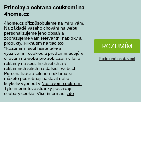
Odstoupení od kupní smlouvy
Principy a ochrana soukromí na
Pravidla zpracování recenzí
4home.cz
4home.cz přizpůsobujeme na míru vám.
Způsoby dopravy
Na základě vašeho chování na webu
personalizujeme jeho obsah a
zobrazujeme vám relevantní nabídky a
produkty. Kliknutím na tlačítko
ROZUMÍM
Způsoby platby
"Rozumím" souhlasíte také s
využíváním cookies a předáním údajů o
chování na webu pro zobrazení cílené
Podrobné nastavení
reklamy na sociálních sítích a v
reklamních sítích na dalších webech.
Spolehlivý obchod
Personalizaci a cílenou reklamu si
můžete podrobněji nastavit nebo
kdykoliv vypnout v
Nastavení soukromí
Tyto internetové stránky používají
soubory cookie. Více informací
zde
.
Ochrana osobních údajů
O souborech cookies
Všechna práva vyhrazena © 2004-2026 4home, a.s.