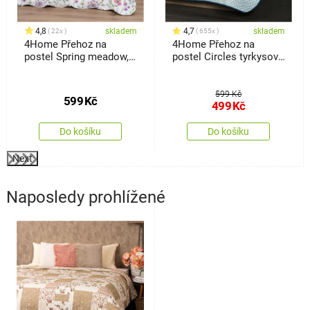
4,8
skladem
4,7
skladem
22x
655x
4Home Přehoz na
4Home Přehoz na
postel Spring meadow,
postel Circles tyrkysová
220 x 240 cm + 2x 40 x
, 220 x 240 cm
40 cm
599 Kč
599
Kč
499
Kč
Do košíku
Do košíku
Next
Naposledy prohlížené