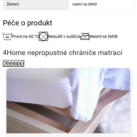
Žehlení:
nesmí se žehlit
Péče o produkt
Praní na 60 °C
Nesušit v sušičce
Nesmí se žehlit
4Home nepropustné chrániče matrací
Previous