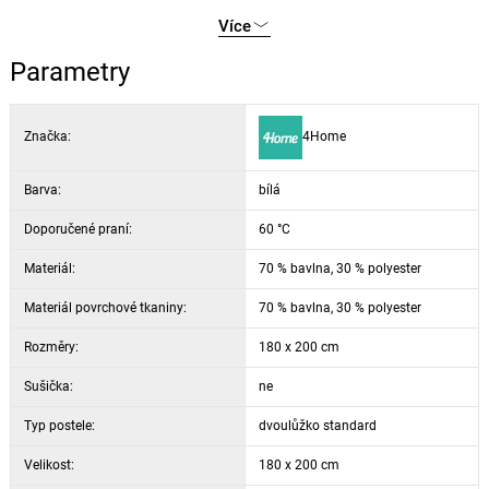
certifikace OEKO-TEX Standard 100 zaručuje zdravotní
Více
nezávadnost
Parametry
Značka:
4Home
Barva:
bílá
Doporučené praní:
60 °C
Materiál:
70 % bavlna, 30 % polyester
Materiál povrchové tkaniny:
70 % bavlna, 30 % polyester
Rozměry:
180 x 200 cm
Sušička:
ne
Typ postele:
dvoulůžko standard
Velikost:
180 x 200 cm