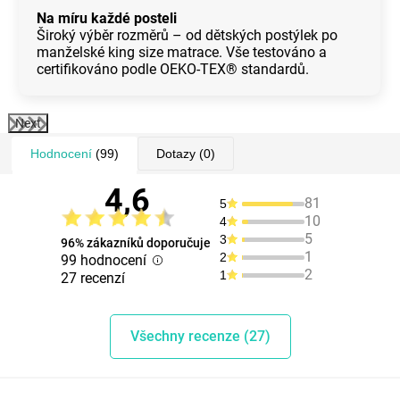
Na míru každé posteli
Široký výběr rozměrů – od dětských postýlek po
manželské king size matrace. Vše testováno a
certifikováno podle OEKO-TEX® standardů.
Next
Hodnocení
(99)
Dotazy
(0)
4,6
81
5
10
4
5
3
96% zákazníků doporučuje
1
2
99 hodnocení
2
1
27 recenzí
Všechny recenze (27)