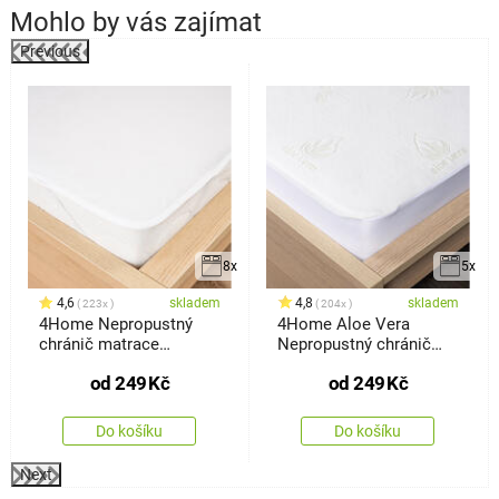
Mohlo by vás zajímat
Previous
8x
5x
4,6
skladem
4,8
skladem
223x
204x
4Home Nepropustný
4Home Aloe Vera
chránič matrace
Nepropustný chránič
Harmony
matrace s
od
249
Kč
od
249
Kč
Do košíku
Do košíku
Next