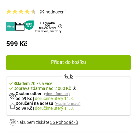
99 hodnocení
STANDARD
100
19.HCN.76708
Hohenstein, Germany
599 Kč
Přidat do košíku
Skladem 20 ks a více
Doprava zdarma nad 2 000 Kč
Osobní odběr
(více informací)
od 69 Kč
|
doručíme
úterý 11.8.
Doručení na adresu
(více informací)
od 99 Kč
|
doručíme
úterý 11.8.
Nákupem získáte
35 Pohoďáčků