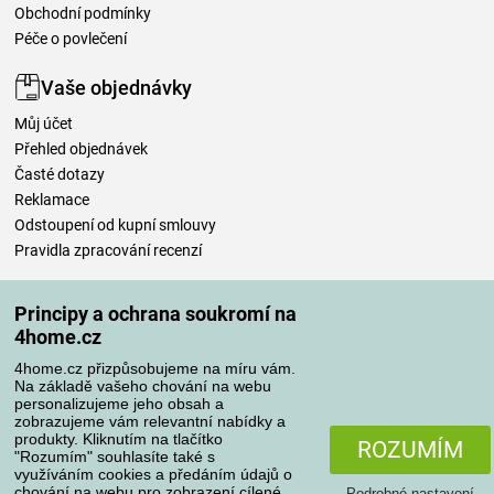
Obchodní podmínky
Péče o povlečení
Vaše objednávky
Můj účet
Přehled objednávek
Časté dotazy
Reklamace
Odstoupení od kupní smlouvy
Pravidla zpracování recenzí
Způsoby dopravy
Principy a ochrana soukromí na
4home.cz
4home.cz přizpůsobujeme na míru vám.
Způsoby platby
Na základě vašeho chování na webu
personalizujeme jeho obsah a
zobrazujeme vám relevantní nabídky a
produkty. Kliknutím na tlačítko
ROZUMÍM
"Rozumím" souhlasíte také s
Spolehlivý obchod
využíváním cookies a předáním údajů o
chování na webu pro zobrazení cílené
Podrobné nastavení