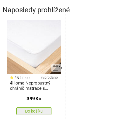
Naposledy prohlížené
2x
4,6
vyprodáno
114x
4Home Nepropustný
chránič matrace s
lemem Harmony, 90 x
399
Kč
200 cm
Do košíku