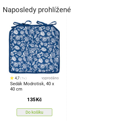
Naposledy prohlížené
4,7
vyprodáno
7x
Sedák Modrotisk, 40 x
40 cm
135
Kč
Do košíku