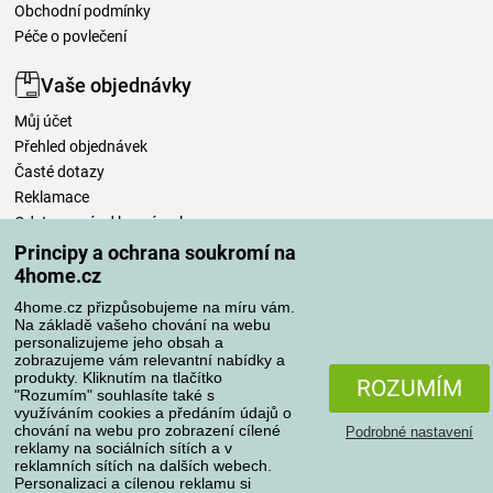
Obchodní podmínky
Péče o povlečení
Vaše objednávky
Můj účet
Přehled objednávek
Časté dotazy
Reklamace
Odstoupení od kupní smlouvy
Pravidla zpracování recenzí
Principy a ochrana soukromí na
4home.cz
Způsoby dopravy
4home.cz přizpůsobujeme na míru vám.
Na základě vašeho chování na webu
personalizujeme jeho obsah a
zobrazujeme vám relevantní nabídky a
produkty. Kliknutím na tlačítko
Způsoby platby
ROZUMÍM
"Rozumím" souhlasíte také s
využíváním cookies a předáním údajů o
chování na webu pro zobrazení cílené
Podrobné nastavení
reklamy na sociálních sítích a v
Spolehlivý obchod
reklamních sítích na dalších webech.
Personalizaci a cílenou reklamu si