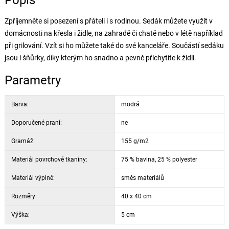
Popis
Zpříjemněte si posezení s přáteli i s rodinou. Sedák můžete využít v
domácnosti na křesla i židle, na zahradě či chatě nebo v létě například
při grilování. Vzít si ho můžete také do své kanceláře. Součástí sedáku
jsou i šňůrky, díky kterým ho snadno a pevně přichytíte k židli.
Parametry
Barva:
modrá
Doporučené praní:
ne
Gramáž:
155 g/m2
Materiál povrchové tkaniny:
75 % bavlna, 25 % polyester
Materiál výplně:
směs materiálů
Rozměry:
40 x 40 cm
Výška:
5 cm