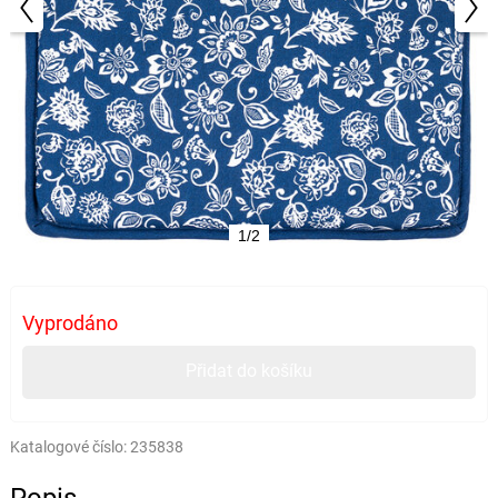
1/2
Vyprodáno
Přidat do košíku
Katalogové číslo:
235838