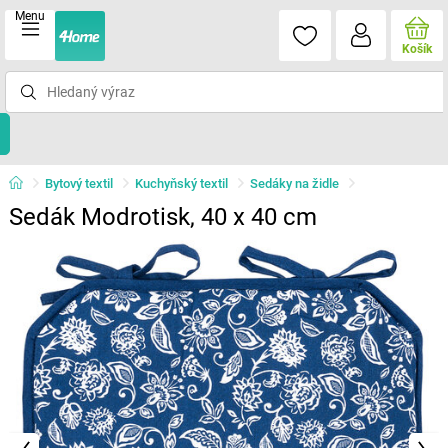
Menu
Košík
Bytový textil
Kuchyňský textil
Sedáky na židle
Sedák Modrotisk, 40 x 40 cm