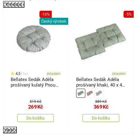
Previous
-16%
-5%
Český výrobek
4,5
skladem
skladem
1x
Bellatex Sedák Adéla
Bellatex Sedák Adéla
prošívaný kulatý Pnoucí
prošívaný khaki, 40 x 40
kvítek šedá, 40 x 40 cm
cm, sada 2 ks
319 Kč
389 Kč
269
Kč
369
Kč
Do košíku
Do košíku
Next