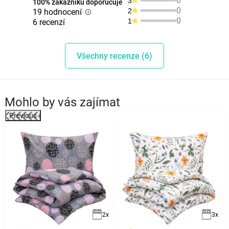
0
3
100% zákazníků doporučuje
0
2
19 hodnocení
0
1
6 recenzí
Všechny recenze (6)
Mohlo by vás zajímat
Previous
2x
3x