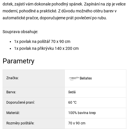
dotek, zajistí vám dokonale pohodlný spánek. Zapínání na zip je velice
moderní, pohodlné a praktické. Z důvodu možného otěru barev v
automatické pračce, doporučujeme prát povlečení po rubu.
Souprava obsahuje:
1x povlak na polštář 70 x 90 cm
1x povlak na přikrývku 140 x 200 cm
Parametry
Značka:
Bellatex
Barva:
šedá
Doporučené praní:
60 °C
Materiál:
100% bavlna krep
Rozměry polštáře:
70 x 90 cm