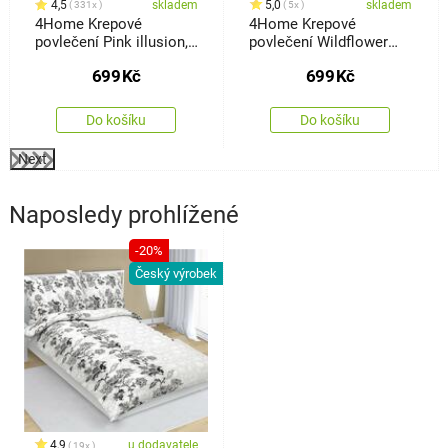
4,5
skladem
5,0
skladem
331x
5x
4Home Krepové
4Home Krepové
povlečení Pink illusion,
povlečení Wildflower
140 x 200 cm, 70 x 90
Bliss, 140 x 220 cm, 70 x
699
Kč
699
Kč
cm
90 cm
Do košíku
Do košíku
Next
Naposledy prohlížené
-20%
Český výrobek
4,9
u dodavatele
19x