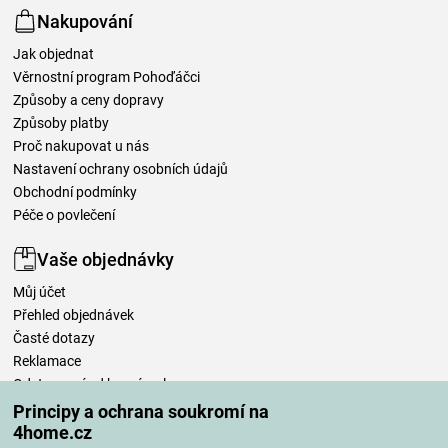
Nakupování
Jak objednat
Věrnostní program Pohoďáčci
Způsoby a ceny dopravy
Způsoby platby
Proč nakupovat u nás
Nastavení ochrany osobních údajů
Obchodní podmínky
Péče o povlečení
Vaše objednávky
Můj účet
Přehled objednávek
Časté dotazy
Reklamace
Odstoupení od kupní smlouvy
Pravidla zpracování recenzí
Principy a ochrana soukromí na
4home.cz