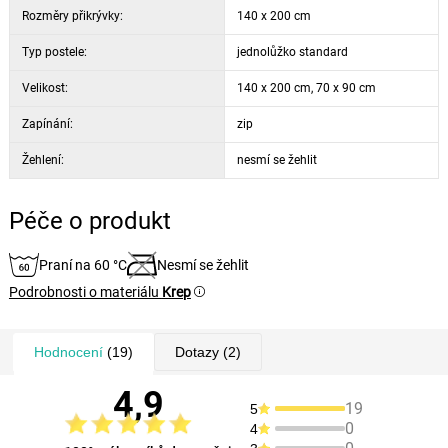
Rozměry přikrývky:
140 x 200 cm
Typ postele:
jednolůžko standard
Velikost:
140 x 200 cm, 70 x 90 cm
Zapínání:
zip
Žehlení:
nesmí se žehlit
Péče o produkt
Praní na 60 °C
Nesmí se žehlit
Podrobnosti o materiálu
Krep
Hodnocení
(19)
Dotazy
(2)
4,9
19
5
0
4